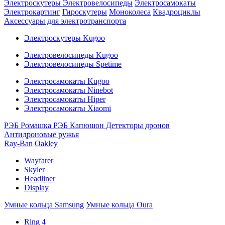
Электроскутеры
Электровелосипеды
Электросамокаты
Электрокартинг
Гироскутеры
Моноколеса
Квадроциклы
Аксессуары для электротранспорта
Электроскутеры Kugoo
Электровелосипеды Kugoo
Электровелосипеды Spetime
Электросамокаты Kugoo
Электросамокаты Ninebot
Электросамокаты Hiper
Электросамокаты Xiaomi
РЭБ Ромашка
РЭБ Капюшон
Детекторы дронов
Антидроновые ружья
Ray-Ban
Oakley
Wayfarer
Skyler
Headliner
Display
Умные кольца Samsung
Умные кольца Oura
Ring 4