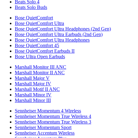
Beats Solo 4
Beats Solo Buds
Bose QuietComfort
Bose QuietComfort Ultra
Bose QuietComfort Ultra Headphones (2nd Gen)
Bose QuietComfort Ultra Earbuds (2nd Gen)
Bose QuietComfort Ultra Headphones
Bose QuietComfort 45
Bose QuietComfort Earbuds II
Bose Ultra Open Earbuds
Marshall Monitor III ANC
Marshall Monitor II ANC
Marshall Major V
Marshall Major IV
Marshall Motif II ANC
Marshall Minor IV
Marshall Minor III
Sennheiser Momentum 4 Wireless
Sennheiser Momentum True Wireless 4
Sennheiser Momentum True Wireless 3
Sennheiser Momentum Sport
Sennheiser Accentum Wireless