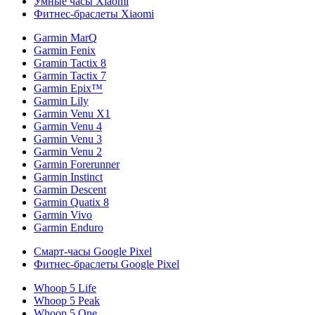
Умные часы Xiaomi
Фитнес-браслеты Xiaomi
Garmin MarQ
Garmin Fenix
Gramin Tactix 8
Garmin Tactix 7
Garmin Epix™
Garmin Lily
Garmin Venu X1
Garmin Venu 4
Garmin Venu 3
Garmin Venu 2
Garmin Forerunner
Garmin Instinct
Garmin Descent
Garmin Quatix 8
Garmin Vivo
Garmin Enduro
Смарт-часы Google Pixel
Фитнес-браслеты Google Pixel
Whoop 5 Life
Whoop 5 Peak
Whoop 5 One