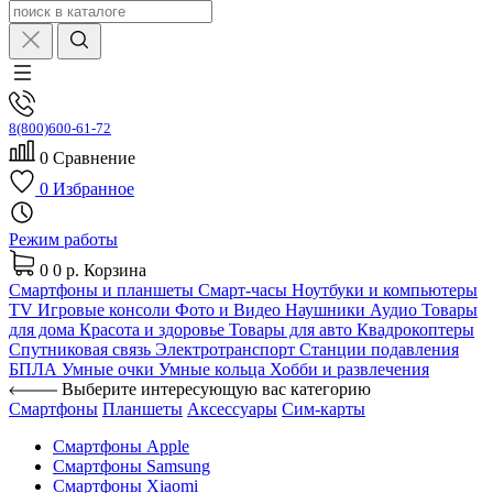
8(800)600-61-72
0
Сравнение
0
Избранное
Режим работы
0
0 р.
Корзина
Смартфоны и планшеты
Смарт-часы
Ноутбуки и компьютеры
TV
Игровые консоли
Фото и Видео
Наушники
Аудио
Товары
для дома
Красота и здоровье
Товары для авто
Квадрокоптеры
Спутниковая связь
Электротранспорт
Станции подавления
БПЛА
Умные очки
Умные кольца
Хобби и развлечения
Выберите интересующую вас категорию
Смартфоны
Планшеты
Аксессуары
Сим-карты
Смартфоны Apple
Смартфоны Samsung
Смартфоны Xiaomi