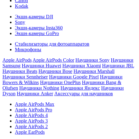
Canon
Kodak
Экшн-камеры DJI
Sony
Экшн-камеры Insta360
Экшн-камеры GoPro
Стабилизаторы для фотоаппаратов
Микрофоны
Apple AirPods
Apple AirPods Color
Наушники Sony
Наушники
Samsung
Наушники Huawei
Наушники Xiaomi
Наушники JBL
Наушники Beats
Наушники Bose
Наушники Marshall
Наушники Sennheiser
Наушники Google Pixel
Наушники
Bowers & Wilkins
Наушники OnePlus
Наушники Bang &
Olufsen
Наушники Nothing
Наушники Яндекс
Наушники
Dyson
Наушники Anker
Аксессуары для наушников
Apple AirPods Max
Apple AirPods Pro
Apple AirPods 4
Apple AirPods 3
Apple AirPods 2
Apple EarPods