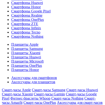
Смартфоны Huawei
Смартфоны Honor
Смартфоны Google Pixel
Смартфоны Realme
Смартфоны OnePlus
Смартфоны ZTE
Смартфоны Infinix
Смартфоны Tecno
Смартфоны Nothing
Планшеты Apple
Планшеты Samsung
Планшеты Xiaomi
Планшеты Huawei
Планшеты Microsoft
Планшеты OnePlus
Планшеты Honor
Аксессуары для смартфонов
Аксессуары для планшетов
Смарт-часы Apple
Смарт-часы Samsung
Смарт-часы Huawei
Смарт-часы Xiaomi
Смарт-часы Garmin
Смарт-часы Google
Pixel
Фитнес-браслеты Whoop
Смарт-часы Nothing
Смарт-
часы Amazfit
Смарт-часы OnePlus
Аксессуары для смарт-часов