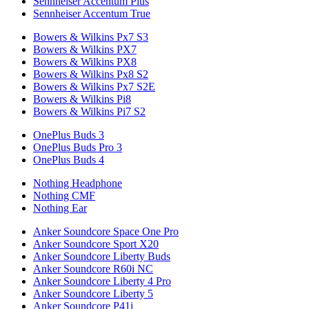
Sennheiser Accentum Plus
Sennheiser Accentum True
Bowers & Wilkins Px7 S3
Bowers & Wilkins PX7
Bowers & Wilkins PX8
Bowers & Wilkins Px8 S2
Bowers & Wilkins Px7 S2E
Bowers & Wilkins Pi8
Bowers & Wilkins Pi7 S2
OnePlus Buds 3
OnePlus Buds Pro 3
OnePlus Buds 4
Nothing Headphone
Nothing CMF
Nothing Ear
Anker Soundcore Space One Pro
Anker Soundcore Sport X20
Anker Soundcore Liberty Buds
Anker Soundcore R60i NC
Anker Soundcore Liberty 4 Pro
Anker Soundcore Liberty 5
Anker Soundcore P41i