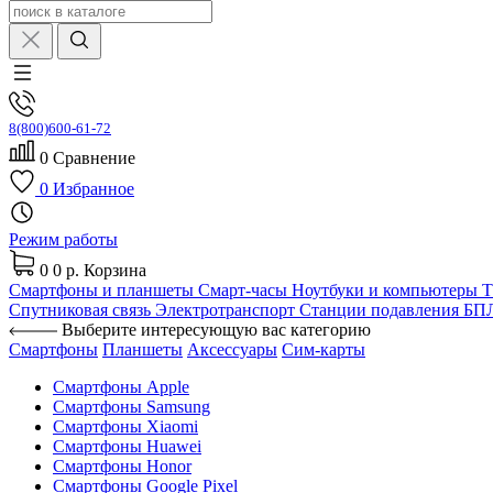
8(800)600-61-72
0
Сравнение
0
Избранное
Режим работы
0
0 р.
Корзина
Смартфоны и планшеты
Смарт-часы
Ноутбуки и компьютеры
Спутниковая связь
Электротранспорт
Станции подавления Б
Выберите интересующую вас категорию
Смартфоны
Планшеты
Аксессуары
Сим-карты
Смартфоны Apple
Смартфоны Samsung
Смартфоны Xiaomi
Смартфоны Huawei
Смартфоны Honor
Смартфоны Google Pixel