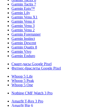
Garmin Tactix 7
Garmin Epix™
Garmin Lily
Garmin Venu X1
Garmin Venu 4
Garmin Venu 3
Garmin Venu 2
Garmin Forerunner
Garmin Instinct
Garmin Descent
Garmin Quatix 8
Garmin Vivo
Garmin Enduro
Смарт-часы Google Pixel
Фитнес-браслеты Google Pixel
Whoop 5 Life
Whoop 5 Peak
Whoop 5 One
Nothing CMF Watch 3 Pro
Amazfit T-Rex 3 Pro
Amazfit Bip 6