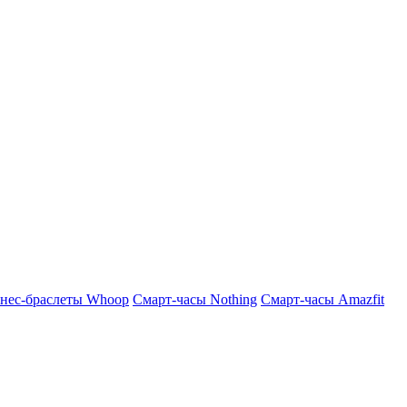
нес-браслеты Whoop
Смарт-часы Nothing
Смарт-часы Amazfit