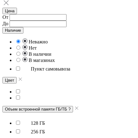
Цена
От
До
Наличие
Неважно
Нет
В наличии
В магазинах
Пункт самовывоза
Цвет
Объем встроенной памяти ГБ/ТБ
?
128 ГБ
256 ГБ