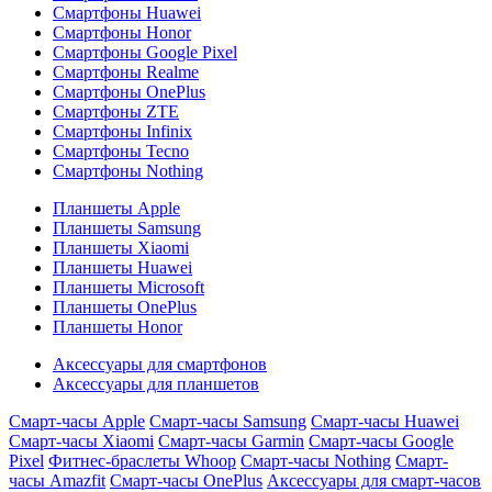
Смартфоны Huawei
Смартфоны Honor
Смартфоны Google Pixel
Смартфоны Realme
Смартфоны OnePlus
Смартфоны ZTE
Смартфоны Infinix
Смартфоны Tecno
Смартфоны Nothing
Планшеты Apple
Планшеты Samsung
Планшеты Xiaomi
Планшеты Huawei
Планшеты Microsoft
Планшеты OnePlus
Планшеты Honor
Аксессуары для смартфонов
Аксессуары для планшетов
Смарт-часы Apple
Смарт-часы Samsung
Смарт-часы Huawei
Смарт-часы Xiaomi
Смарт-часы Garmin
Смарт-часы Google
Pixel
Фитнес-браслеты Whoop
Смарт-часы Nothing
Смарт-
часы Amazfit
Смарт-часы OnePlus
Аксессуары для смарт-часов