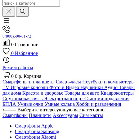
8(800)600-61-72
0
Сравнение
0
Избранное
Режим работы
0
0 р.
Корзина
Смартфоны и планшеты
Смарт-часы
Ноутбуки и компьютеры
TV
Игровые консоли
Фото и Видео
Наушники
Аудио
Товары
для дома
Красота и здоровье
Товары для авто
Квадрокоптеры
Спутниковая связь
Электротранспорт
Станции подавления
БПЛА
Умные очки
Умные кольца
Хобби и развлечения
Выберите интересующую вас категорию
Смартфоны
Планшеты
Аксессуары
Сим-карты
Смартфоны Apple
Смартфоны Samsung
Смартфоны Xiaomi