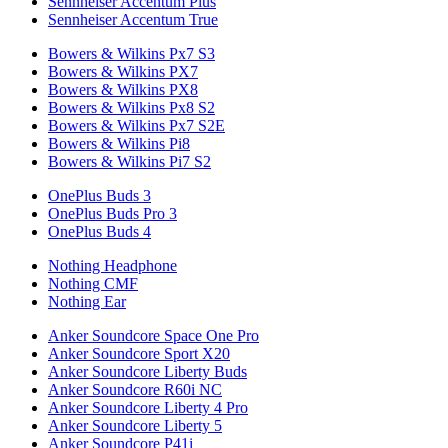
Sennheiser Accentum Plus
Sennheiser Accentum True
Bowers & Wilkins Px7 S3
Bowers & Wilkins PX7
Bowers & Wilkins PX8
Bowers & Wilkins Px8 S2
Bowers & Wilkins Px7 S2E
Bowers & Wilkins Pi8
Bowers & Wilkins Pi7 S2
OnePlus Buds 3
OnePlus Buds Pro 3
OnePlus Buds 4
Nothing Headphone
Nothing CMF
Nothing Ear
Anker Soundcore Space One Pro
Anker Soundcore Sport X20
Anker Soundcore Liberty Buds
Anker Soundcore R60i NC
Anker Soundcore Liberty 4 Pro
Anker Soundcore Liberty 5
Anker Soundcore P41i