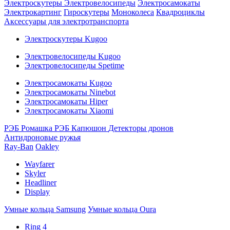
Электроскутеры
Электровелосипеды
Электросамокаты
Электрокартинг
Гироскутеры
Моноколеса
Квадроциклы
Аксессуары для электротранспорта
Электроскутеры Kugoo
Электровелосипеды Kugoo
Электровелосипеды Spetime
Электросамокаты Kugoo
Электросамокаты Ninebot
Электросамокаты Hiper
Электросамокаты Xiaomi
РЭБ Ромашка
РЭБ Капюшон
Детекторы дронов
Антидроновые ружья
Ray-Ban
Oakley
Wayfarer
Skyler
Headliner
Display
Умные кольца Samsung
Умные кольца Oura
Ring 4