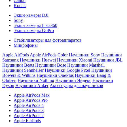
Canon
Kodak
Экшн-камеры DJI
Sony
Экшн-камеры Insta360
Экшн-камеры GoPro
Стабилизаторы для фотоаппаратов
Микрофоны
Apple AirPods
Apple AirPods Color
Наушники Sony
Наушники
Samsung
Наушники Huawei
Наушники Xiaomi
Наушники JBL
Наушники Beats
Наушники Bose
Наушники Marshall
Наушники Sennheiser
Наушники Google Pixel
Наушники
Bowers & Wilkins
Наушники OnePlus
Наушники Bang &
Olufsen
Наушники Nothing
Наушники Яндекс
Наушники
Dyson
Наушники Anker
Аксессуары для наушников
Apple AirPods Max
Apple AirPods Pro
Apple AirPods 4
Apple AirPods 3
Apple AirPods 2
Apple EarPods