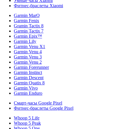
Умные часы Xiaomi
Фитнес-браслеты Xiaomi
Garmin MarQ
Garmin Fenix
Gramin Tactix 8
Garmin Tactix 7
Garmin Epix™
Garmin Lily
Garmin Venu X1
Garmin Venu 4
Garmin Venu 3
Garmin Venu 2
Garmin Forerunner
Garmin Instinct
Garmin Descent
Garmin Quatix 8
Garmin Vivo
Garmin Enduro
Смарт-часы Google Pixel
Фитнес-браслеты Google Pixel
Whoop 5 Life
Whoop 5 Peak
Whoop 5 One