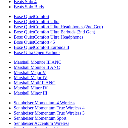
Beats Solo 4
Beats Solo Buds
Bose QuietComfort
Bose QuietComfort Ultra
Bose QuietComfort Ultra Headphones (2nd Gen)
Bose QuietComfort Ultra Earbuds (2nd Gen)
Bose QuietComfort Ultra Headphones
Bose QuietComfort 45
Bose QuietComfort Earbuds II
Bose Ultra Open Earbuds
Marshall Monitor III ANC
Marshall Monitor II ANC
Marshall Major V
Marshall Major IV
Marshall Motif II ANC
Marshall Minor IV
Marshall Minor III
Sennheiser Momentum 4 Wireless
Sennheiser Momentum True Wireless 4
Sennheiser Momentum True Wireless 3
Sennheiser Momentum Sport
Sennheiser Accentum Wireless