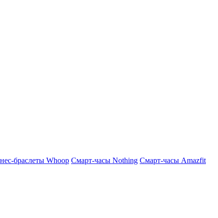
нес-браслеты Whoop
Смарт-часы Nothing
Смарт-часы Amazfit