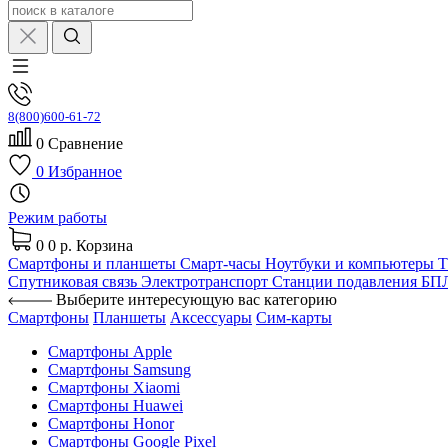
8(800)600-61-72
0
Сравнение
0
Избранное
Режим работы
0
0 р.
Корзина
Смартфоны и планшеты
Смарт-часы
Ноутбуки и компьютеры
Спутниковая связь
Электротранспорт
Станции подавления Б
Выберите интересующую вас категорию
Смартфоны
Планшеты
Аксессуары
Сим-карты
Смартфоны Apple
Смартфоны Samsung
Смартфоны Xiaomi
Смартфоны Huawei
Смартфоны Honor
Смартфоны Google Pixel