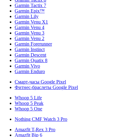
Garmin Tactix 7
Garmin Epix™
Garmin Lily
Garmin Venu X1
Garmin Venu 4
Garmin Venu 3
Garmin Venu 2
Garmin Forerunner
Garmin Instinct
Garmin Descent
Garmin Quatix 8
Garmin Vivo
Garmin Enduro
Смарт-часы Google Pixel
Фитнес-браслеты Google Pixel
Whoop 5 Life
Whoop 5 Peak
Whoop 5 One
Nothing CMF Watch 3 Pro
Amazfit T-Rex 3 Pro
Amazfit Bip 6