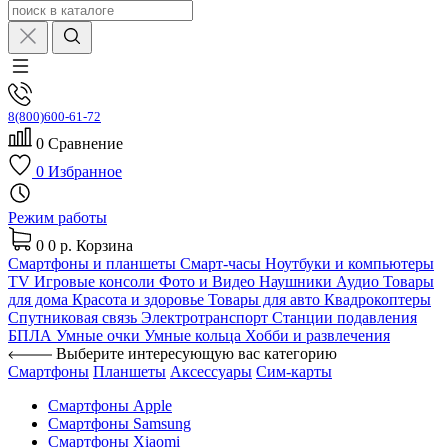
8(800)600-61-72
0
Сравнение
0
Избранное
Режим работы
0
0 р.
Корзина
Смартфоны и планшеты
Смарт-часы
Ноутбуки и компьютеры
TV
Игровые консоли
Фото и Видео
Наушники
Аудио
Товары
для дома
Красота и здоровье
Товары для авто
Квадрокоптеры
Спутниковая связь
Электротранспорт
Станции подавления
БПЛА
Умные очки
Умные кольца
Хобби и развлечения
Выберите интересующую вас категорию
Смартфоны
Планшеты
Аксессуары
Сим-карты
Смартфоны Apple
Смартфоны Samsung
Смартфоны Xiaomi