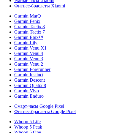
Умные часы Xiaomi
Фитнес-браслеты Xiaomi
Garmin MarQ
Garmin Fenix
Gramin Tactix 8
Garmin Tactix 7
Garmin Epix™
Garmin Lily
Garmin Venu X1
Garmin Venu 4
Garmin Venu 3
Garmin Venu 2
Garmin Forerunner
Garmin Instinct
Garmin Descent
Garmin Quatix 8
Garmin Vivo
Garmin Enduro
Смарт-часы Google Pixel
Фитнес-браслеты Google Pixel
Whoop 5 Life
Whoop 5 Peak
Whoop 5 One