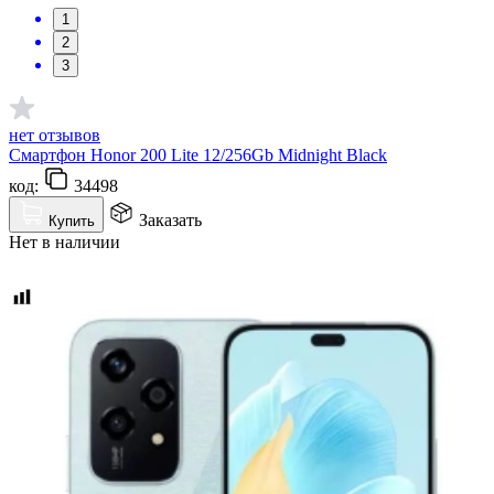
1
2
3
нет отзывов
Смартфон Honor 200 Lite 12/256Gb Midnight Black
код:
34498
Заказать
Купить
Нет в наличии