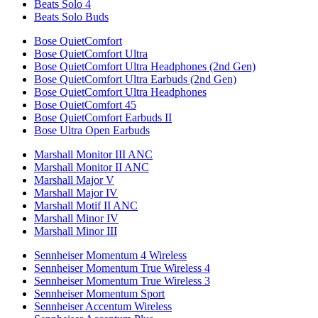
Beats Solo 4
Beats Solo Buds
Bose QuietComfort
Bose QuietComfort Ultra
Bose QuietComfort Ultra Headphones (2nd Gen)
Bose QuietComfort Ultra Earbuds (2nd Gen)
Bose QuietComfort Ultra Headphones
Bose QuietComfort 45
Bose QuietComfort Earbuds II
Bose Ultra Open Earbuds
Marshall Monitor III ANC
Marshall Monitor II ANC
Marshall Major V
Marshall Major IV
Marshall Motif II ANC
Marshall Minor IV
Marshall Minor III
Sennheiser Momentum 4 Wireless
Sennheiser Momentum True Wireless 4
Sennheiser Momentum True Wireless 3
Sennheiser Momentum Sport
Sennheiser Accentum Wireless