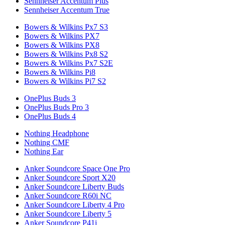
Sennheiser Accentum Plus
Sennheiser Accentum True
Bowers & Wilkins Px7 S3
Bowers & Wilkins PX7
Bowers & Wilkins PX8
Bowers & Wilkins Px8 S2
Bowers & Wilkins Px7 S2E
Bowers & Wilkins Pi8
Bowers & Wilkins Pi7 S2
OnePlus Buds 3
OnePlus Buds Pro 3
OnePlus Buds 4
Nothing Headphone
Nothing CMF
Nothing Ear
Anker Soundcore Space One Pro
Anker Soundcore Sport X20
Anker Soundcore Liberty Buds
Anker Soundcore R60i NC
Anker Soundcore Liberty 4 Pro
Anker Soundcore Liberty 5
Anker Soundcore P41i