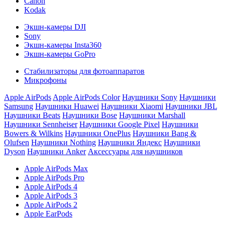
Canon
Kodak
Экшн-камеры DJI
Sony
Экшн-камеры Insta360
Экшн-камеры GoPro
Стабилизаторы для фотоаппаратов
Микрофоны
Apple AirPods
Apple AirPods Color
Наушники Sony
Наушники
Samsung
Наушники Huawei
Наушники Xiaomi
Наушники JBL
Наушники Beats
Наушники Bose
Наушники Marshall
Наушники Sennheiser
Наушники Google Pixel
Наушники
Bowers & Wilkins
Наушники OnePlus
Наушники Bang &
Olufsen
Наушники Nothing
Наушники Яндекс
Наушники
Dyson
Наушники Anker
Аксессуары для наушников
Apple AirPods Max
Apple AirPods Pro
Apple AirPods 4
Apple AirPods 3
Apple AirPods 2
Apple EarPods