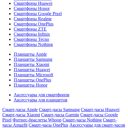
Смартфоны Huawei
Смартфоны Honor
Смартфоны Google Pixel
Смартфоны Realme
Смартфоны OnePlus
Смартфоны ZTE
Смартфоны Infinix
Смартфоны Tecno
Смартфоны Nothing
Планшеты Apple
Планшеты Samsung
Планшеты Xiaomi
Планшеты Huawei
Планшеты Microsoft
Планшеты OnePlus
Планшеты Honor
Аксессуары для смартфонов
Аксессуары для планшетов
Смарт-часы Apple
Смарт-часы Samsung
Смарт-часы Huawei
Смарт-часы Xiaomi
Смарт-часы Garmin
Смарт-часы Google
Pixel
Фитнес-браслеты Whoop
Смарт-часы Nothing
Смарт-
часы Amazfit
Смарт-часы OnePlus
Аксессуары для смарт-часов