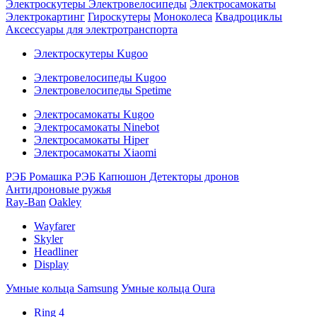
Электроскутеры
Электровелосипеды
Электросамокаты
Электрокартинг
Гироскутеры
Моноколеса
Квадроциклы
Аксессуары для электротранспорта
Электроскутеры Kugoo
Электровелосипеды Kugoo
Электровелосипеды Spetime
Электросамокаты Kugoo
Электросамокаты Ninebot
Электросамокаты Hiper
Электросамокаты Xiaomi
РЭБ Ромашка
РЭБ Капюшон
Детекторы дронов
Антидроновые ружья
Ray-Ban
Oakley
Wayfarer
Skyler
Headliner
Display
Умные кольца Samsung
Умные кольца Oura
Ring 4