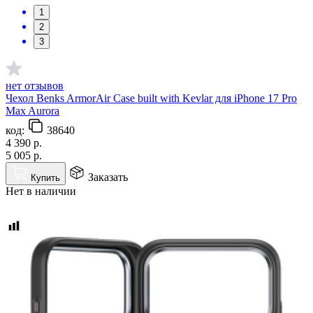
1
2
3
нет отзывов
Чехол Benks ArmorAir Case built with Kevlar для iPhone 17 Pro
Max Aurora
код:
38640
4 390
р.
5 005
р.
Заказать
Купить
Нет в наличии