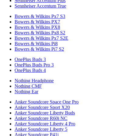
Sennheiser Accentum Plus
Sennheiser Accentum True
Bowers & Wilkins Px7 S3
Bowers & Wilkins PX7
Bowers & Wilkins PX8
Bowers & Wilkins Px8 S2
Bowers & Wilkins Px7 S2E
Bowers & Wilkins Pi8
Bowers & Wilkins Pi7 S2
OnePlus Buds 3
OnePlus Buds Pro 3
OnePlus Buds 4
Nothing Headphone
Nothing CMF
Nothing Ear
Anker Soundcore Space One Pro
Anker Soundcore Sport X20
Anker Soundcore Liberty Buds
Anker Soundcore R60i NC
Anker Soundcore Liberty 4 Pro
Anker Soundcore Liberty 5
Anker Soundcore P41i