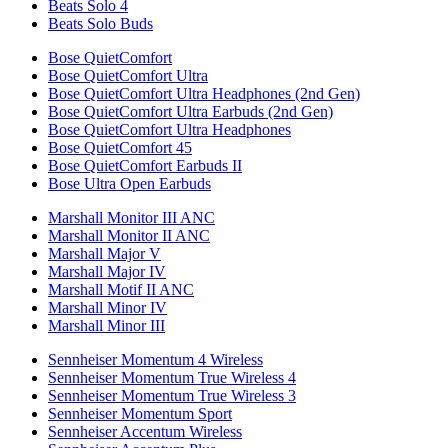
Beats Solo 4
Beats Solo Buds
Bose QuietComfort
Bose QuietComfort Ultra
Bose QuietComfort Ultra Headphones (2nd Gen)
Bose QuietComfort Ultra Earbuds (2nd Gen)
Bose QuietComfort Ultra Headphones
Bose QuietComfort 45
Bose QuietComfort Earbuds II
Bose Ultra Open Earbuds
Marshall Monitor III ANC
Marshall Monitor II ANC
Marshall Major V
Marshall Major IV
Marshall Motif II ANC
Marshall Minor IV
Marshall Minor III
Sennheiser Momentum 4 Wireless
Sennheiser Momentum True Wireless 4
Sennheiser Momentum True Wireless 3
Sennheiser Momentum Sport
Sennheiser Accentum Wireless