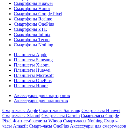
Смартфоны Huawei
Смартфоны Honor
Смартфоны Google Pixel
Смартфоны Realme
Смартфоны OnePlus
Смартфоны ZTE
Смартфоны Infinix
Смартфоны Tecno
Смартфоны Nothing
Планшеты Apple
Планшеты Samsung
Планшеты Xiaomi
Планшеты Huawei
Планшеты Microsoft
Планшеты OnePlus
Планшеты Honor
Аксессуары для смартфонов
Аксессуары для планшетов
Смарт-часы Apple
Смарт-часы Samsung
Смарт-часы Huawei
Смарт-часы Xiaomi
Смарт-часы Garmin
Смарт-часы Google
Pixel
Фитнес-браслеты Whoop
Смарт-часы Nothing
Смарт-
часы Amazfit
Смарт-часы OnePlus
Аксессуары для смарт-часов