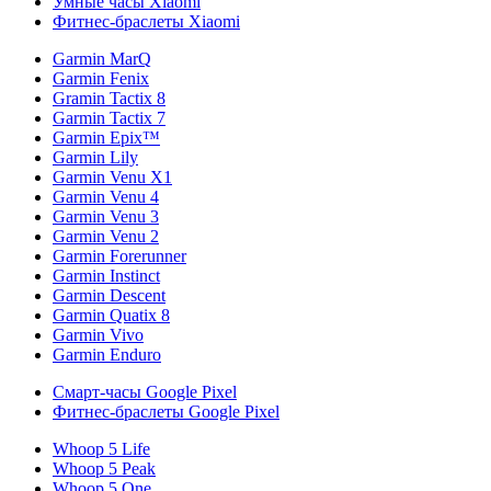
Умные часы Xiaomi
Фитнес-браслеты Xiaomi
Garmin MarQ
Garmin Fenix
Gramin Tactix 8
Garmin Tactix 7
Garmin Epix™
Garmin Lily
Garmin Venu X1
Garmin Venu 4
Garmin Venu 3
Garmin Venu 2
Garmin Forerunner
Garmin Instinct
Garmin Descent
Garmin Quatix 8
Garmin Vivo
Garmin Enduro
Смарт-часы Google Pixel
Фитнес-браслеты Google Pixel
Whoop 5 Life
Whoop 5 Peak
Whoop 5 One