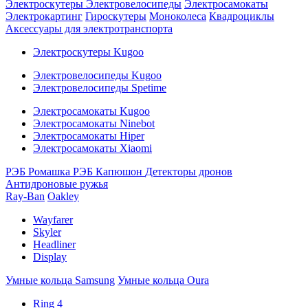
Электроскутеры
Электровелосипеды
Электросамокаты
Электрокартинг
Гироскутеры
Моноколеса
Квадроциклы
Аксессуары для электротранспорта
Электроскутеры Kugoo
Электровелосипеды Kugoo
Электровелосипеды Spetime
Электросамокаты Kugoo
Электросамокаты Ninebot
Электросамокаты Hiper
Электросамокаты Xiaomi
РЭБ Ромашка
РЭБ Капюшон
Детекторы дронов
Антидроновые ружья
Ray-Ban
Oakley
Wayfarer
Skyler
Headliner
Display
Умные кольца Samsung
Умные кольца Oura
Ring 4