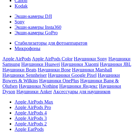
Canon
Kodak
Экшн-камеры DJI
Sony
Экшн-камеры Insta360
Экшн-камеры GoPro
Стабилизаторы для фотоаппаратов
Микрофоны
Apple AirPods
Apple AirPods Color
Наушники Sony
Наушники
Samsung
Наушники Huawei
Наушники Xiaomi
Наушники JBL
Наушники Beats
Наушники Bose
Наушники Marshall
Наушники Sennheiser
Наушники Google Pixel
Наушники
Bowers & Wilkins
Наушники OnePlus
Наушники Bang &
Olufsen
Наушники Nothing
Наушники Яндекс
Наушники
Dyson
Наушники Anker
Аксессуары для наушников
Apple AirPods Max
Apple AirPods Pro
Apple AirPods 4
Apple AirPods 3
Apple AirPods 2
Apple EarPods