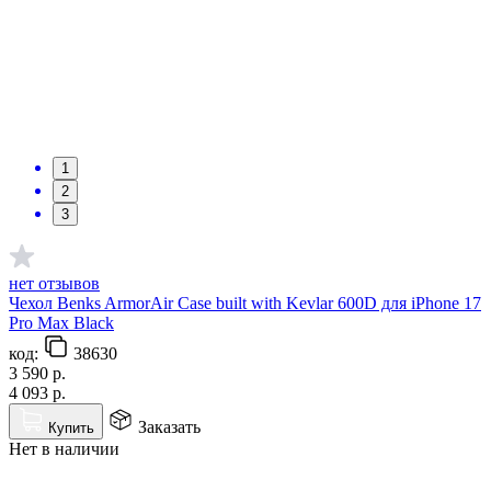
1
2
3
нет отзывов
Чехол Benks ArmorAir Case built with Kevlar 600D для iPhone 17
Pro Max Black
код:
38630
3 590
р.
4 093
р.
Заказать
Купить
Нет в наличии