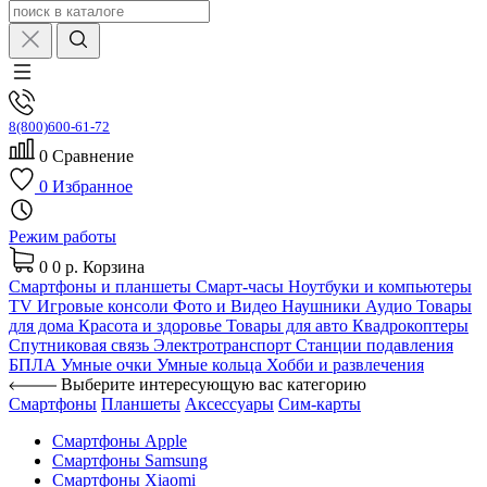
8(800)600-61-72
0
Сравнение
0
Избранное
Режим работы
0
0 р.
Корзина
Смартфоны и планшеты
Смарт-часы
Ноутбуки и компьютеры
TV
Игровые консоли
Фото и Видео
Наушники
Аудио
Товары
для дома
Красота и здоровье
Товары для авто
Квадрокоптеры
Спутниковая связь
Электротранспорт
Станции подавления
БПЛА
Умные очки
Умные кольца
Хобби и развлечения
Выберите интересующую вас категорию
Смартфоны
Планшеты
Аксессуары
Сим-карты
Смартфоны Apple
Смартфоны Samsung
Смартфоны Xiaomi