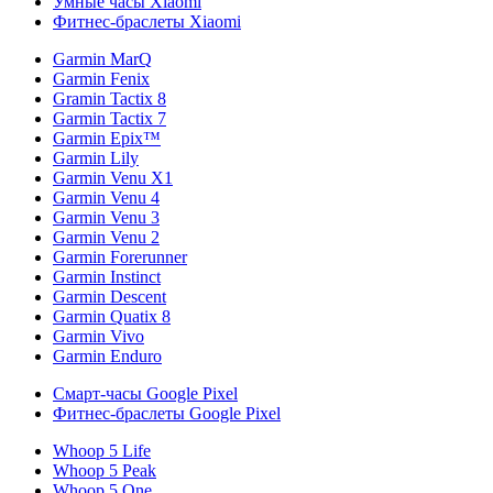
Умные часы Xiaomi
Фитнес-браслеты Xiaomi
Garmin MarQ
Garmin Fenix
Gramin Tactix 8
Garmin Tactix 7
Garmin Epix™
Garmin Lily
Garmin Venu X1
Garmin Venu 4
Garmin Venu 3
Garmin Venu 2
Garmin Forerunner
Garmin Instinct
Garmin Descent
Garmin Quatix 8
Garmin Vivo
Garmin Enduro
Смарт-часы Google Pixel
Фитнес-браслеты Google Pixel
Whoop 5 Life
Whoop 5 Peak
Whoop 5 One