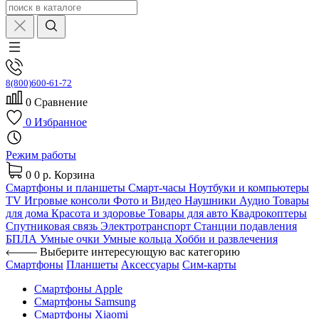
8(800)600-61-72
0
Сравнение
0
Избранное
Режим работы
0
0 р.
Корзина
Смартфоны и планшеты
Смарт-часы
Ноутбуки и компьютеры
TV
Игровые консоли
Фото и Видео
Наушники
Аудио
Товары
для дома
Красота и здоровье
Товары для авто
Квадрокоптеры
Спутниковая связь
Электротранспорт
Станции подавления
БПЛА
Умные очки
Умные кольца
Хобби и развлечения
Выберите интересующую вас категорию
Смартфоны
Планшеты
Аксессуары
Сим-карты
Смартфоны Apple
Смартфоны Samsung
Смартфоны Xiaomi