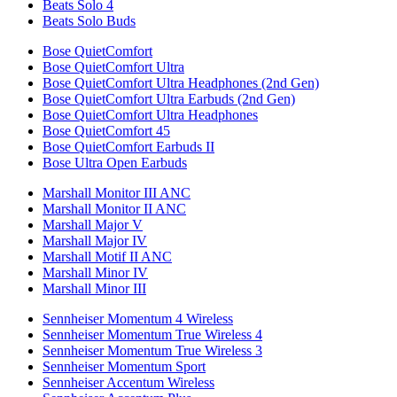
Beats Solo 4
Beats Solo Buds
Bose QuietComfort
Bose QuietComfort Ultra
Bose QuietComfort Ultra Headphones (2nd Gen)
Bose QuietComfort Ultra Earbuds (2nd Gen)
Bose QuietComfort Ultra Headphones
Bose QuietComfort 45
Bose QuietComfort Earbuds II
Bose Ultra Open Earbuds
Marshall Monitor III ANC
Marshall Monitor II ANC
Marshall Major V
Marshall Major IV
Marshall Motif II ANC
Marshall Minor IV
Marshall Minor III
Sennheiser Momentum 4 Wireless
Sennheiser Momentum True Wireless 4
Sennheiser Momentum True Wireless 3
Sennheiser Momentum Sport
Sennheiser Accentum Wireless