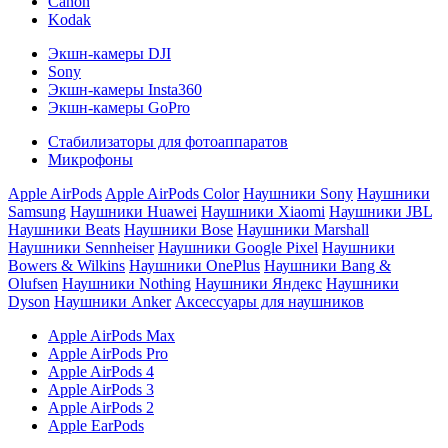
Canon
Kodak
Экшн-камеры DJI
Sony
Экшн-камеры Insta360
Экшн-камеры GoPro
Стабилизаторы для фотоаппаратов
Микрофоны
Apple AirPods
Apple AirPods Color
Наушники Sony
Наушники
Samsung
Наушники Huawei
Наушники Xiaomi
Наушники JBL
Наушники Beats
Наушники Bose
Наушники Marshall
Наушники Sennheiser
Наушники Google Pixel
Наушники
Bowers & Wilkins
Наушники OnePlus
Наушники Bang &
Olufsen
Наушники Nothing
Наушники Яндекс
Наушники
Dyson
Наушники Anker
Аксессуары для наушников
Apple AirPods Max
Apple AirPods Pro
Apple AirPods 4
Apple AirPods 3
Apple AirPods 2
Apple EarPods