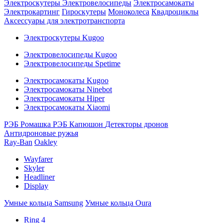
Электроскутеры
Электровелосипеды
Электросамокаты
Электрокартинг
Гироскутеры
Моноколеса
Квадроциклы
Аксессуары для электротранспорта
Электроскутеры Kugoo
Электровелосипеды Kugoo
Электровелосипеды Spetime
Электросамокаты Kugoo
Электросамокаты Ninebot
Электросамокаты Hiper
Электросамокаты Xiaomi
РЭБ Ромашка
РЭБ Капюшон
Детекторы дронов
Антидроновые ружья
Ray-Ban
Oakley
Wayfarer
Skyler
Headliner
Display
Умные кольца Samsung
Умные кольца Oura
Ring 4