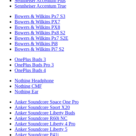
Sennheiser Accentum Plus
Sennheiser Accentum True
Bowers & Wilkins Px7 S3
Bowers & Wilkins PX7
Bowers & Wilkins PX8
Bowers & Wilkins Px8 S2
Bowers & Wilkins Px7 S2E
Bowers & Wilkins Pi8
Bowers & Wilkins Pi7 S2
OnePlus Buds 3
OnePlus Buds Pro 3
OnePlus Buds 4
Nothing Headphone
Nothing CMF
Nothing Ear
Anker Soundcore Space One Pro
Anker Soundcore Sport X20
Anker Soundcore Liberty Buds
Anker Soundcore R60i NC
Anker Soundcore Liberty 4 Pro
Anker Soundcore Liberty 5
Anker Soundcore P41i