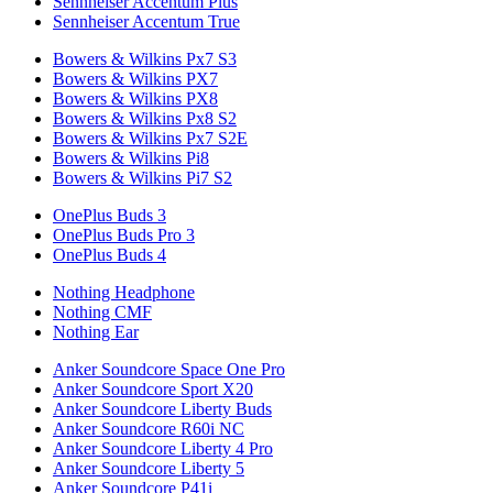
Sennheiser Accentum Plus
Sennheiser Accentum True
Bowers & Wilkins Px7 S3
Bowers & Wilkins PX7
Bowers & Wilkins PX8
Bowers & Wilkins Px8 S2
Bowers & Wilkins Px7 S2E
Bowers & Wilkins Pi8
Bowers & Wilkins Pi7 S2
OnePlus Buds 3
OnePlus Buds Pro 3
OnePlus Buds 4
Nothing Headphone
Nothing CMF
Nothing Ear
Anker Soundcore Space One Pro
Anker Soundcore Sport X20
Anker Soundcore Liberty Buds
Anker Soundcore R60i NC
Anker Soundcore Liberty 4 Pro
Anker Soundcore Liberty 5
Anker Soundcore P41i