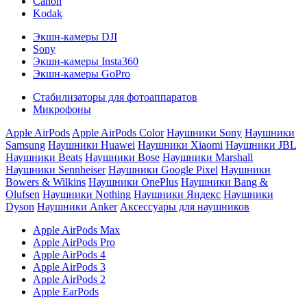
Canon
Kodak
Экшн-камеры DJI
Sony
Экшн-камеры Insta360
Экшн-камеры GoPro
Стабилизаторы для фотоаппаратов
Микрофоны
Apple AirPods
Apple AirPods Color
Наушники Sony
Наушники
Samsung
Наушники Huawei
Наушники Xiaomi
Наушники JBL
Наушники Beats
Наушники Bose
Наушники Marshall
Наушники Sennheiser
Наушники Google Pixel
Наушники
Bowers & Wilkins
Наушники OnePlus
Наушники Bang &
Olufsen
Наушники Nothing
Наушники Яндекс
Наушники
Dyson
Наушники Anker
Аксессуары для наушников
Apple AirPods Max
Apple AirPods Pro
Apple AirPods 4
Apple AirPods 3
Apple AirPods 2
Apple EarPods