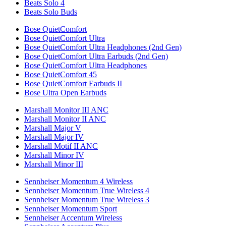
Beats Solo 4
Beats Solo Buds
Bose QuietComfort
Bose QuietComfort Ultra
Bose QuietComfort Ultra Headphones (2nd Gen)
Bose QuietComfort Ultra Earbuds (2nd Gen)
Bose QuietComfort Ultra Headphones
Bose QuietComfort 45
Bose QuietComfort Earbuds II
Bose Ultra Open Earbuds
Marshall Monitor III ANC
Marshall Monitor II ANC
Marshall Major V
Marshall Major IV
Marshall Motif II ANC
Marshall Minor IV
Marshall Minor III
Sennheiser Momentum 4 Wireless
Sennheiser Momentum True Wireless 4
Sennheiser Momentum True Wireless 3
Sennheiser Momentum Sport
Sennheiser Accentum Wireless