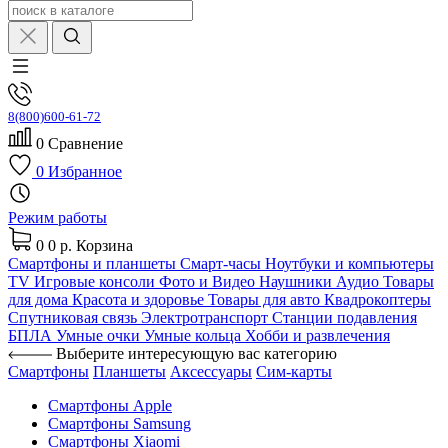
8(800)600-61-72
0
Сравнение
0
Избранное
Режим работы
0
0 р.
Корзина
Смартфоны и планшеты
Смарт-часы
Ноутбуки и компьютеры
TV
Игровые консоли
Фото и Видео
Наушники
Аудио
Товары
для дома
Красота и здоровье
Товары для авто
Квадрокоптеры
Спутниковая связь
Электротранспорт
Станции подавления
БПЛА
Умные очки
Умные кольца
Хобби и развлечения
Выберите интересующую вас категорию
Смартфоны
Планшеты
Аксессуары
Сим-карты
Смартфоны Apple
Смартфоны Samsung
Смартфоны Xiaomi