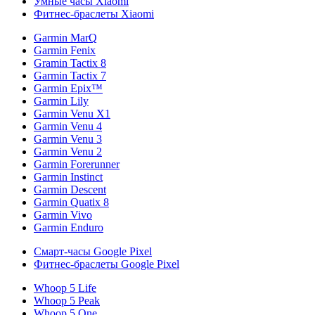
Умные часы Xiaomi
Фитнес-браслеты Xiaomi
Garmin MarQ
Garmin Fenix
Gramin Tactix 8
Garmin Tactix 7
Garmin Epix™
Garmin Lily
Garmin Venu X1
Garmin Venu 4
Garmin Venu 3
Garmin Venu 2
Garmin Forerunner
Garmin Instinct
Garmin Descent
Garmin Quatix 8
Garmin Vivo
Garmin Enduro
Смарт-часы Google Pixel
Фитнес-браслеты Google Pixel
Whoop 5 Life
Whoop 5 Peak
Whoop 5 One