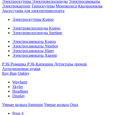
Электроскутеры
Электровелосипеды
Электросамокаты
Электрокартинг
Гироскутеры
Моноколеса
Квадроциклы
Аксессуары для электротранспорта
Электроскутеры Kugoo
Электровелосипеды Kugoo
Электровелосипеды Spetime
Электросамокаты Kugoo
Электросамокаты Ninebot
Электросамокаты Hiper
Электросамокаты Xiaomi
РЭБ Ромашка
РЭБ Капюшон
Детекторы дронов
Антидроновые ружья
Ray-Ban
Oakley
Wayfarer
Skyler
Headliner
Display
Умные кольца Samsung
Умные кольца Oura
Ring 4