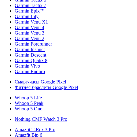
Garmin Tactix 7
Garmin Epix™
Garmin Lily
Garmin Venu X1
Garmin Venu 4
Garmin Venu 3
Garmin Venu 2
Garmin Forerunner
Garmin Instinct
Garmin Descent
Garmin Quatix 8
Garmin Vivo
Garmin Enduro
Смарт-часы Google Pixel
Фитнес-браслеты Google Pixel
Whoop 5 Life
Whoop 5 Peak
Whoop 5 One
Nothing CMF Watch 3 Pro
Amazfit T-Rex 3 Pro
Amazfit Bip 6