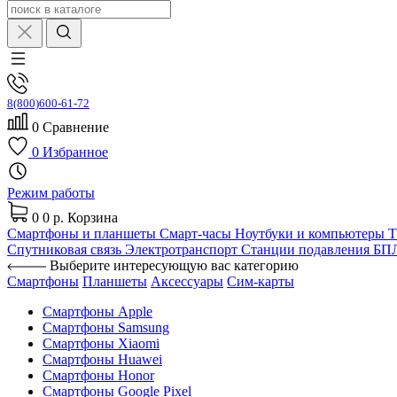
8(800)600-61-72
0
Сравнение
0
Избранное
Режим работы
0
0 р.
Корзина
Смартфоны и планшеты
Смарт-часы
Ноутбуки и компьютеры
Спутниковая связь
Электротранспорт
Станции подавления Б
Выберите интересующую вас категорию
Смартфоны
Планшеты
Аксессуары
Сим-карты
Смартфоны Apple
Смартфоны Samsung
Смартфоны Xiaomi
Смартфоны Huawei
Смартфоны Honor
Смартфоны Google Pixel