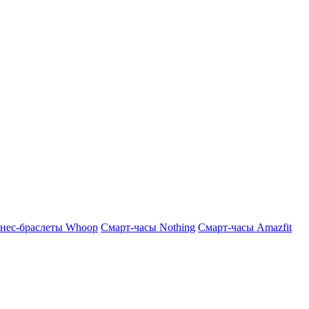
нес-браслеты Whoop
Смарт-часы Nothing
Смарт-часы Amazfit