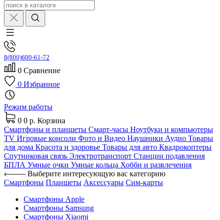
8(800)600-61-72
0
Сравнение
0
Избранное
Режим работы
0
0 р.
Корзина
Смартфоны и планшеты
Смарт-часы
Ноутбуки и компьютеры
TV
Игровые консоли
Фото и Видео
Наушники
Аудио
Товары
для дома
Красота и здоровье
Товары для авто
Квадрокоптеры
Спутниковая связь
Электротранспорт
Станции подавления
БПЛА
Умные очки
Умные кольца
Хобби и развлечения
Выберите интересующую вас категорию
Смартфоны
Планшеты
Аксессуары
Сим-карты
Смартфоны Apple
Смартфоны Samsung
Смартфоны Xiaomi