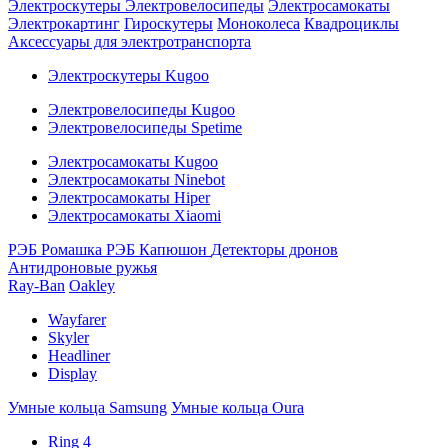
Электроскутеры
Электровелосипеды
Электросамокаты
Электрокартинг
Гироскутеры
Моноколеса
Квадроциклы
Аксессуары для электротранспорта
Электроскутеры Kugoo
Электровелосипеды Kugoo
Электровелосипеды Spetime
Электросамокаты Kugoo
Электросамокаты Ninebot
Электросамокаты Hiper
Электросамокаты Xiaomi
РЭБ Ромашка
РЭБ Капюшон
Детекторы дронов
Антидроновые ружья
Ray-Ban
Oakley
Wayfarer
Skyler
Headliner
Display
Умные кольца Samsung
Умные кольца Oura
Ring 4