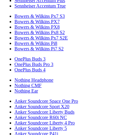
Sennheiser Accentum Plus
Sennheiser Accentum True
Bowers & Wilkins Px7 S3
Bowers & Wilkins PX7
Bowers & Wilkins PX8
Bowers & Wilkins Px8 S2
Bowers & Wilkins Px7 S2E
Bowers & Wilkins Pi8
Bowers & Wilkins Pi7 S2
OnePlus Buds 3
OnePlus Buds Pro 3
OnePlus Buds 4
Nothing Headphone
Nothing CMF
Nothing Ear
Anker Soundcore Space One Pro
Anker Soundcore Sport X20
Anker Soundcore Liberty Buds
Anker Soundcore R60i NC
Anker Soundcore Liberty 4 Pro
Anker Soundcore Liberty 5
Anker Soundcore P41i