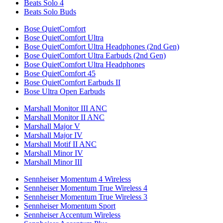
Beats Solo 4
Beats Solo Buds
Bose QuietComfort
Bose QuietComfort Ultra
Bose QuietComfort Ultra Headphones (2nd Gen)
Bose QuietComfort Ultra Earbuds (2nd Gen)
Bose QuietComfort Ultra Headphones
Bose QuietComfort 45
Bose QuietComfort Earbuds II
Bose Ultra Open Earbuds
Marshall Monitor III ANC
Marshall Monitor II ANC
Marshall Major V
Marshall Major IV
Marshall Motif II ANC
Marshall Minor IV
Marshall Minor III
Sennheiser Momentum 4 Wireless
Sennheiser Momentum True Wireless 4
Sennheiser Momentum True Wireless 3
Sennheiser Momentum Sport
Sennheiser Accentum Wireless