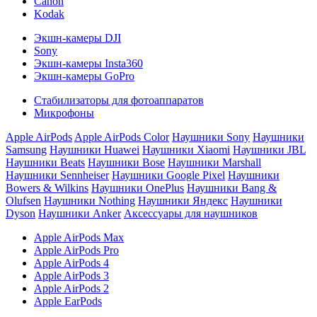
Canon
Kodak
Экшн-камеры DJI
Sony
Экшн-камеры Insta360
Экшн-камеры GoPro
Стабилизаторы для фотоаппаратов
Микрофоны
Apple AirPods
Apple AirPods Color
Наушники Sony
Наушники
Samsung
Наушники Huawei
Наушники Xiaomi
Наушники JBL
Наушники Beats
Наушники Bose
Наушники Marshall
Наушники Sennheiser
Наушники Google Pixel
Наушники
Bowers & Wilkins
Наушники OnePlus
Наушники Bang &
Olufsen
Наушники Nothing
Наушники Яндекс
Наушники
Dyson
Наушники Anker
Аксессуары для наушников
Apple AirPods Max
Apple AirPods Pro
Apple AirPods 4
Apple AirPods 3
Apple AirPods 2
Apple EarPods