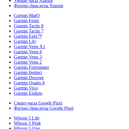
Умные часы Xiaomi
Фитнес-браслеты Xiaomi
Garmin MarQ
Garmin Fenix
Gramin Tactix 8
Garmin Tactix 7
Garmin Epix™
Garmin Lily
Garmin Venu X1
Garmin Venu 4
Garmin Venu 3
Garmin Venu 2
Garmin Forerunner
Garmin Instinct
Garmin Descent
Garmin Quatix 8
Garmin Vivo
Garmin Enduro
Смарт-часы Google Pixel
Фитнес-браслеты Google Pixel
Whoop 5 Life
Whoop 5 Peak
Whoop 5 One