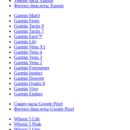
Умные часы Xiaomi
Фитнес-браслеты Xiaomi
Garmin MarQ
Garmin Fenix
Gramin Tactix 8
Garmin Tactix 7
Garmin Epix™
Garmin Lily
Garmin Venu X1
Garmin Venu 4
Garmin Venu 3
Garmin Venu 2
Garmin Forerunner
Garmin Instinct
Garmin Descent
Garmin Quatix 8
Garmin Vivo
Garmin Enduro
Смарт-часы Google Pixel
Фитнес-браслеты Google Pixel
Whoop 5 Life
Whoop 5 Peak
Whoop 5 One