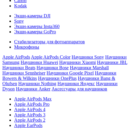
Canon
Kodak
Экшн-камеры DJI
Sony
Экшн-камеры Insta360
Экшн-камеры GoPro
Стабилизаторы для фотоаппаратов
Микрофоны
Apple AirPods
Apple AirPods Color
Наушники Sony
Наушники
Samsung
Наушники Huawei
Наушники Xiaomi
Наушники JBL
Наушники Beats
Наушники Bose
Наушники Marshall
Наушники Sennheiser
Наушники Google Pixel
Наушники
Bowers & Wilkins
Наушники OnePlus
Наушники Bang &
Olufsen
Наушники Nothing
Наушники Яндекс
Наушники
Dyson
Наушники Anker
Аксессуары для наушников
Apple AirPods Max
Apple AirPods Pro
Apple AirPods 4
Apple AirPods 3
Apple AirPods 2
Apple EarPods