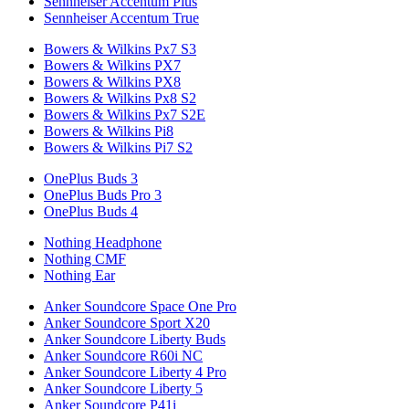
Sennheiser Accentum Plus
Sennheiser Accentum True
Bowers & Wilkins Px7 S3
Bowers & Wilkins PX7
Bowers & Wilkins PX8
Bowers & Wilkins Px8 S2
Bowers & Wilkins Px7 S2E
Bowers & Wilkins Pi8
Bowers & Wilkins Pi7 S2
OnePlus Buds 3
OnePlus Buds Pro 3
OnePlus Buds 4
Nothing Headphone
Nothing CMF
Nothing Ear
Anker Soundcore Space One Pro
Anker Soundcore Sport X20
Anker Soundcore Liberty Buds
Anker Soundcore R60i NC
Anker Soundcore Liberty 4 Pro
Anker Soundcore Liberty 5
Anker Soundcore P41i