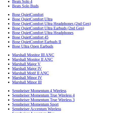
Beats Solo 4
Beats Solo Buds
Bose QuietComfort
Bose QuietComfort Ultra
Bose QuietComfort Ultra Headphones (2nd Gen)
Bose QuietComfort Ultra Earbuds (2nd Gen)
Bose QuietComfort Ultra Headphones
Bose QuietComfort 45
Bose QuietComfort Earbuds II
Bose Ultra Open Earbuds
Marshall Monitor III ANC
Marshall Monitor II ANC
Marshall Major V
Marshall Major IV
Marshall Motif II ANC
Marshall Minor IV
Marshall Minor III
Sennheiser Momentum 4 Wireless
Sennheiser Momentum True Wireless 4
Sennheiser Momentum True Wireless 3
Sennheiser Momentum Sport
Sennheiser Accentum Wireless