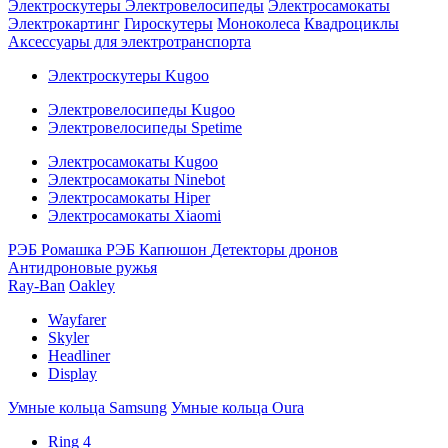
Электроскутеры
Электровелосипеды
Электросамокаты
Электрокартинг
Гироскутеры
Моноколеса
Квадроциклы
Аксессуары для электротранспорта
Электроскутеры Kugoo
Электровелосипеды Kugoo
Электровелосипеды Spetime
Электросамокаты Kugoo
Электросамокаты Ninebot
Электросамокаты Hiper
Электросамокаты Xiaomi
РЭБ Ромашка
РЭБ Капюшон
Детекторы дронов
Антидроновые ружья
Ray-Ban
Oakley
Wayfarer
Skyler
Headliner
Display
Умные кольца Samsung
Умные кольца Oura
Ring 4