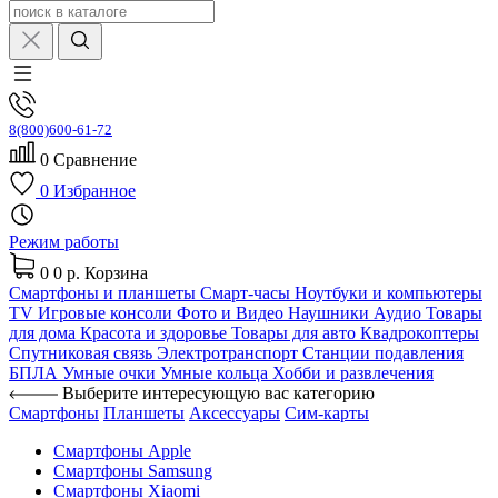
8(800)600-61-72
0
Сравнение
0
Избранное
Режим работы
0
0 р.
Корзина
Смартфоны и планшеты
Смарт-часы
Ноутбуки и компьютеры
TV
Игровые консоли
Фото и Видео
Наушники
Аудио
Товары
для дома
Красота и здоровье
Товары для авто
Квадрокоптеры
Спутниковая связь
Электротранспорт
Станции подавления
БПЛА
Умные очки
Умные кольца
Хобби и развлечения
Выберите интересующую вас категорию
Смартфоны
Планшеты
Аксессуары
Сим-карты
Смартфоны Apple
Смартфоны Samsung
Смартфоны Xiaomi