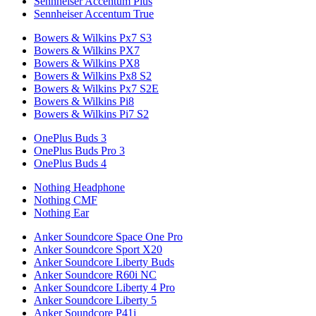
Sennheiser Accentum Plus
Sennheiser Accentum True
Bowers & Wilkins Px7 S3
Bowers & Wilkins PX7
Bowers & Wilkins PX8
Bowers & Wilkins Px8 S2
Bowers & Wilkins Px7 S2E
Bowers & Wilkins Pi8
Bowers & Wilkins Pi7 S2
OnePlus Buds 3
OnePlus Buds Pro 3
OnePlus Buds 4
Nothing Headphone
Nothing CMF
Nothing Ear
Anker Soundcore Space One Pro
Anker Soundcore Sport X20
Anker Soundcore Liberty Buds
Anker Soundcore R60i NC
Anker Soundcore Liberty 4 Pro
Anker Soundcore Liberty 5
Anker Soundcore P41i