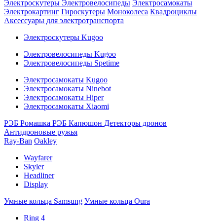
Электроскутеры
Электровелосипеды
Электросамокаты
Электрокартинг
Гироскутеры
Моноколеса
Квадроциклы
Аксессуары для электротранспорта
Электроскутеры Kugoo
Электровелосипеды Kugoo
Электровелосипеды Spetime
Электросамокаты Kugoo
Электросамокаты Ninebot
Электросамокаты Hiper
Электросамокаты Xiaomi
РЭБ Ромашка
РЭБ Капюшон
Детекторы дронов
Антидроновые ружья
Ray-Ban
Oakley
Wayfarer
Skyler
Headliner
Display
Умные кольца Samsung
Умные кольца Oura
Ring 4