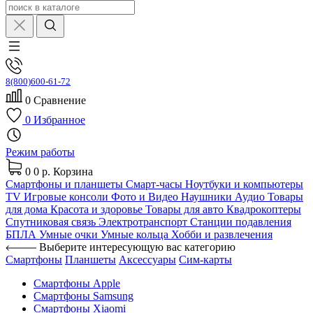
8(800)600-61-72
0
Сравнение
0
Избранное
Режим работы
0
0 р.
Корзина
Смартфоны и планшеты
Смарт-часы
Ноутбуки и компьютеры
TV
Игровые консоли
Фото и Видео
Наушники
Аудио
Товары
для дома
Красота и здоровье
Товары для авто
Квадрокоптеры
Спутниковая связь
Электротранспорт
Станции подавления
БПЛА
Умные очки
Умные кольца
Хобби и развлечения
Выберите интересующую вас категорию
Смартфоны
Планшеты
Аксессуары
Сим-карты
Смартфоны Apple
Смартфоны Samsung
Смартфоны Xiaomi