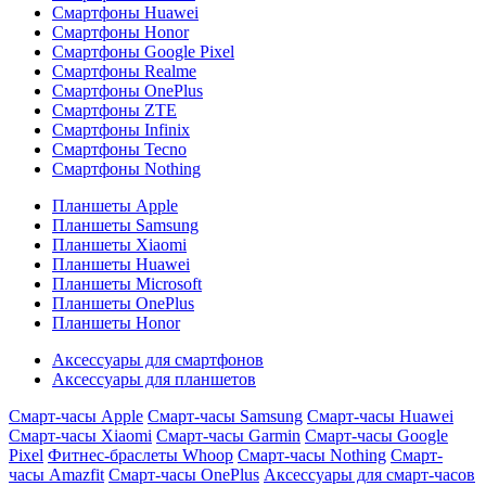
Смартфоны Huawei
Смартфоны Honor
Смартфоны Google Pixel
Смартфоны Realme
Смартфоны OnePlus
Смартфоны ZTE
Смартфоны Infinix
Смартфоны Tecno
Смартфоны Nothing
Планшеты Apple
Планшеты Samsung
Планшеты Xiaomi
Планшеты Huawei
Планшеты Microsoft
Планшеты OnePlus
Планшеты Honor
Аксессуары для смартфонов
Аксессуары для планшетов
Смарт-часы Apple
Смарт-часы Samsung
Смарт-часы Huawei
Смарт-часы Xiaomi
Смарт-часы Garmin
Смарт-часы Google
Pixel
Фитнес-браслеты Whoop
Смарт-часы Nothing
Смарт-
часы Amazfit
Смарт-часы OnePlus
Аксессуары для смарт-часов