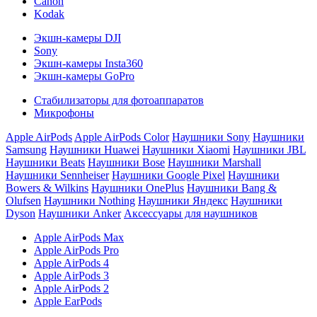
Canon
Kodak
Экшн-камеры DJI
Sony
Экшн-камеры Insta360
Экшн-камеры GoPro
Стабилизаторы для фотоаппаратов
Микрофоны
Apple AirPods
Apple AirPods Color
Наушники Sony
Наушники
Samsung
Наушники Huawei
Наушники Xiaomi
Наушники JBL
Наушники Beats
Наушники Bose
Наушники Marshall
Наушники Sennheiser
Наушники Google Pixel
Наушники
Bowers & Wilkins
Наушники OnePlus
Наушники Bang &
Olufsen
Наушники Nothing
Наушники Яндекс
Наушники
Dyson
Наушники Anker
Аксессуары для наушников
Apple AirPods Max
Apple AirPods Pro
Apple AirPods 4
Apple AirPods 3
Apple AirPods 2
Apple EarPods