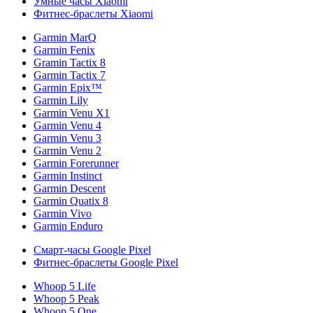
Умные часы Xiaomi
Фитнес-браслеты Xiaomi
Garmin MarQ
Garmin Fenix
Gramin Tactix 8
Garmin Tactix 7
Garmin Epix™
Garmin Lily
Garmin Venu X1
Garmin Venu 4
Garmin Venu 3
Garmin Venu 2
Garmin Forerunner
Garmin Instinct
Garmin Descent
Garmin Quatix 8
Garmin Vivo
Garmin Enduro
Смарт-часы Google Pixel
Фитнес-браслеты Google Pixel
Whoop 5 Life
Whoop 5 Peak
Whoop 5 One