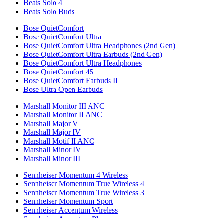
Beats Solo 4
Beats Solo Buds
Bose QuietComfort
Bose QuietComfort Ultra
Bose QuietComfort Ultra Headphones (2nd Gen)
Bose QuietComfort Ultra Earbuds (2nd Gen)
Bose QuietComfort Ultra Headphones
Bose QuietComfort 45
Bose QuietComfort Earbuds II
Bose Ultra Open Earbuds
Marshall Monitor III ANC
Marshall Monitor II ANC
Marshall Major V
Marshall Major IV
Marshall Motif II ANC
Marshall Minor IV
Marshall Minor III
Sennheiser Momentum 4 Wireless
Sennheiser Momentum True Wireless 4
Sennheiser Momentum True Wireless 3
Sennheiser Momentum Sport
Sennheiser Accentum Wireless