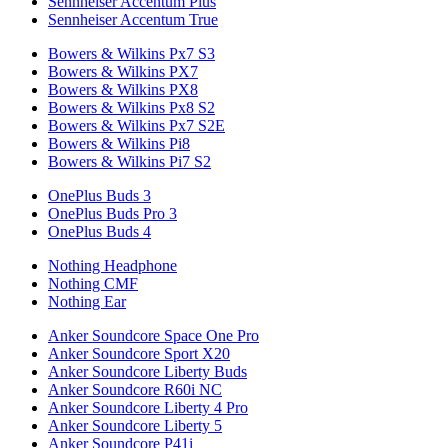
Sennheiser Accentum Plus
Sennheiser Accentum True
Bowers & Wilkins Px7 S3
Bowers & Wilkins PX7
Bowers & Wilkins PX8
Bowers & Wilkins Px8 S2
Bowers & Wilkins Px7 S2E
Bowers & Wilkins Pi8
Bowers & Wilkins Pi7 S2
OnePlus Buds 3
OnePlus Buds Pro 3
OnePlus Buds 4
Nothing Headphone
Nothing CMF
Nothing Ear
Anker Soundcore Space One Pro
Anker Soundcore Sport X20
Anker Soundcore Liberty Buds
Anker Soundcore R60i NC
Anker Soundcore Liberty 4 Pro
Anker Soundcore Liberty 5
Anker Soundcore P41i