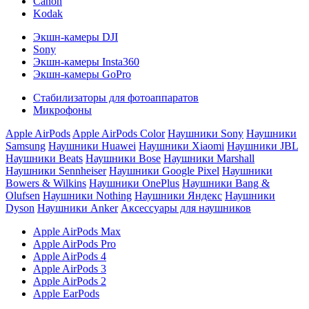
Canon
Kodak
Экшн-камеры DJI
Sony
Экшн-камеры Insta360
Экшн-камеры GoPro
Стабилизаторы для фотоаппаратов
Микрофоны
Apple AirPods
Apple AirPods Color
Наушники Sony
Наушники
Samsung
Наушники Huawei
Наушники Xiaomi
Наушники JBL
Наушники Beats
Наушники Bose
Наушники Marshall
Наушники Sennheiser
Наушники Google Pixel
Наушники
Bowers & Wilkins
Наушники OnePlus
Наушники Bang &
Olufsen
Наушники Nothing
Наушники Яндекс
Наушники
Dyson
Наушники Anker
Аксессуары для наушников
Apple AirPods Max
Apple AirPods Pro
Apple AirPods 4
Apple AirPods 3
Apple AirPods 2
Apple EarPods