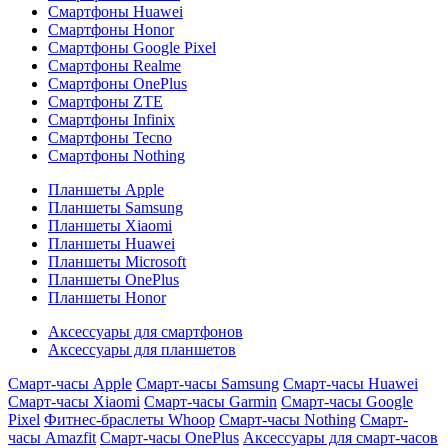
Смартфоны Huawei
Смартфоны Honor
Смартфоны Google Pixel
Смартфоны Realme
Смартфоны OnePlus
Смартфоны ZTE
Смартфоны Infinix
Смартфоны Tecno
Смартфоны Nothing
Планшеты Apple
Планшеты Samsung
Планшеты Xiaomi
Планшеты Huawei
Планшеты Microsoft
Планшеты OnePlus
Планшеты Honor
Аксессуары для смартфонов
Аксессуары для планшетов
Смарт-часы Apple
Смарт-часы Samsung
Смарт-часы Huawei
Смарт-часы Xiaomi
Смарт-часы Garmin
Смарт-часы Google
Pixel
Фитнес-браслеты Whoop
Смарт-часы Nothing
Смарт-
часы Amazfit
Смарт-часы OnePlus
Аксессуары для смарт-часов