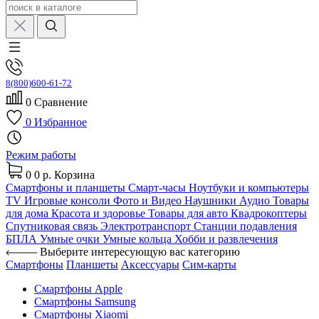
8(800)600-61-72
0
Сравнение
0
Избранное
Режим работы
0
0 р.
Корзина
Смартфоны и планшеты
Смарт-часы
Ноутбуки и компьютеры
TV
Игровые консоли
Фото и Видео
Наушники
Аудио
Товары
для дома
Красота и здоровье
Товары для авто
Квадрокоптеры
Спутниковая связь
Электротранспорт
Станции подавления
БПЛА
Умные очки
Умные кольца
Хобби и развлечения
Выберите интересующую вас категорию
Смартфоны
Планшеты
Аксессуары
Сим-карты
Смартфоны Apple
Смартфоны Samsung
Смартфоны Xiaomi