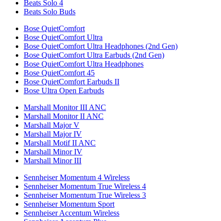
Beats Solo 4
Beats Solo Buds
Bose QuietComfort
Bose QuietComfort Ultra
Bose QuietComfort Ultra Headphones (2nd Gen)
Bose QuietComfort Ultra Earbuds (2nd Gen)
Bose QuietComfort Ultra Headphones
Bose QuietComfort 45
Bose QuietComfort Earbuds II
Bose Ultra Open Earbuds
Marshall Monitor III ANC
Marshall Monitor II ANC
Marshall Major V
Marshall Major IV
Marshall Motif II ANC
Marshall Minor IV
Marshall Minor III
Sennheiser Momentum 4 Wireless
Sennheiser Momentum True Wireless 4
Sennheiser Momentum True Wireless 3
Sennheiser Momentum Sport
Sennheiser Accentum Wireless