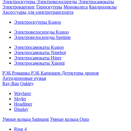
Электроскутеры
Электровелосипеды
Электросамокаты
Электрокартинг
Гироскутеры
Моноколеса
Квадроциклы
Аксессуары для электротранспорта
Электроскутеры Kugoo
Электровелосипеды Kugoo
Электровелосипеды Spetime
Электросамокаты Kugoo
Электросамокаты Ninebot
Электросамокаты Hiper
Электросамокаты Xiaomi
РЭБ Ромашка
РЭБ Капюшон
Детекторы дронов
Антидроновые ружья
Ray-Ban
Oakley
Wayfarer
Skyler
Headliner
Display
Умные кольца Samsung
Умные кольца Oura
Ring 4