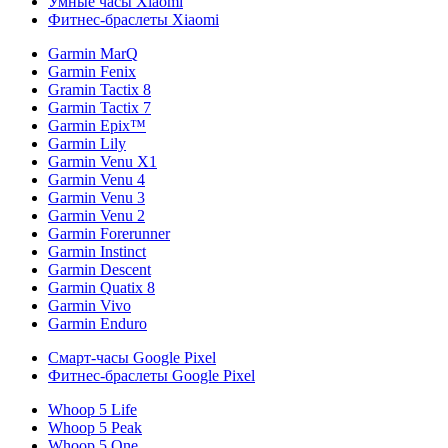
Умные часы Xiaomi
Фитнес-браслеты Xiaomi
Garmin MarQ
Garmin Fenix
Gramin Tactix 8
Garmin Tactix 7
Garmin Epix™
Garmin Lily
Garmin Venu X1
Garmin Venu 4
Garmin Venu 3
Garmin Venu 2
Garmin Forerunner
Garmin Instinct
Garmin Descent
Garmin Quatix 8
Garmin Vivo
Garmin Enduro
Смарт-часы Google Pixel
Фитнес-браслеты Google Pixel
Whoop 5 Life
Whoop 5 Peak
Whoop 5 One