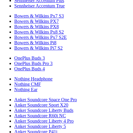
Sennheiser Accentum Plus
Sennheiser Accentum True
Bowers & Wilkins Px7 S3
Bowers & Wilkins PX7
Bowers & Wilkins PX8
Bowers & Wilkins Px8 S2
Bowers & Wilkins Px7 S2E
Bowers & Wilkins Pi8
Bowers & Wilkins Pi7 S2
OnePlus Buds 3
OnePlus Buds Pro 3
OnePlus Buds 4
Nothing Headphone
Nothing CMF
Nothing Ear
Anker Soundcore Space One Pro
Anker Soundcore Sport X20
Anker Soundcore Liberty Buds
Anker Soundcore R60i NC
Anker Soundcore Liberty 4 Pro
Anker Soundcore Liberty 5
Anker Soundcore P41i