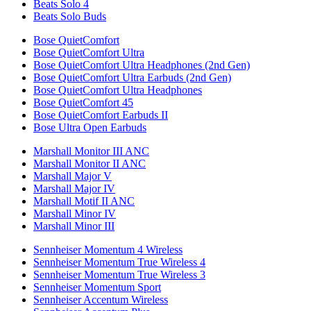
Beats Solo 4
Beats Solo Buds
Bose QuietComfort
Bose QuietComfort Ultra
Bose QuietComfort Ultra Headphones (2nd Gen)
Bose QuietComfort Ultra Earbuds (2nd Gen)
Bose QuietComfort Ultra Headphones
Bose QuietComfort 45
Bose QuietComfort Earbuds II
Bose Ultra Open Earbuds
Marshall Monitor III ANC
Marshall Monitor II ANC
Marshall Major V
Marshall Major IV
Marshall Motif II ANC
Marshall Minor IV
Marshall Minor III
Sennheiser Momentum 4 Wireless
Sennheiser Momentum True Wireless 4
Sennheiser Momentum True Wireless 3
Sennheiser Momentum Sport
Sennheiser Accentum Wireless