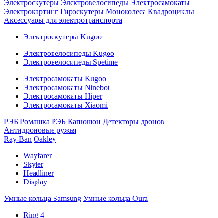
Электроскутеры
Электровелосипеды
Электросамокаты
Электрокартинг
Гироскутеры
Моноколеса
Квадроциклы
Аксессуары для электротранспорта
Электроскутеры Kugoo
Электровелосипеды Kugoo
Электровелосипеды Spetime
Электросамокаты Kugoo
Электросамокаты Ninebot
Электросамокаты Hiper
Электросамокаты Xiaomi
РЭБ Ромашка
РЭБ Капюшон
Детекторы дронов
Антидроновые ружья
Ray-Ban
Oakley
Wayfarer
Skyler
Headliner
Display
Умные кольца Samsung
Умные кольца Oura
Ring 4