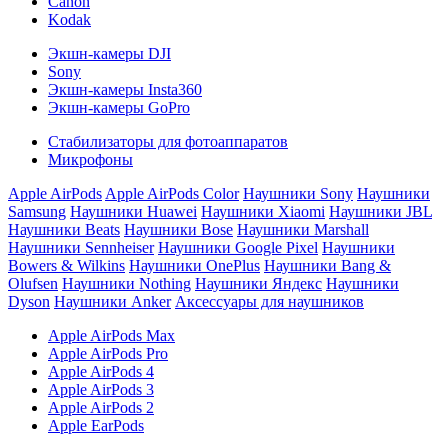
Canon
Kodak
Экшн-камеры DJI
Sony
Экшн-камеры Insta360
Экшн-камеры GoPro
Стабилизаторы для фотоаппаратов
Микрофоны
Apple AirPods
Apple AirPods Color
Наушники Sony
Наушники
Samsung
Наушники Huawei
Наушники Xiaomi
Наушники JBL
Наушники Beats
Наушники Bose
Наушники Marshall
Наушники Sennheiser
Наушники Google Pixel
Наушники
Bowers & Wilkins
Наушники OnePlus
Наушники Bang &
Olufsen
Наушники Nothing
Наушники Яндекс
Наушники
Dyson
Наушники Anker
Аксессуары для наушников
Apple AirPods Max
Apple AirPods Pro
Apple AirPods 4
Apple AirPods 3
Apple AirPods 2
Apple EarPods