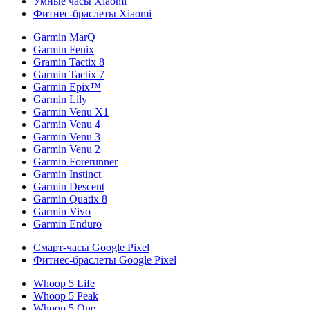
Умные часы Xiaomi
Фитнес-браслеты Xiaomi
Garmin MarQ
Garmin Fenix
Gramin Tactix 8
Garmin Tactix 7
Garmin Epix™
Garmin Lily
Garmin Venu X1
Garmin Venu 4
Garmin Venu 3
Garmin Venu 2
Garmin Forerunner
Garmin Instinct
Garmin Descent
Garmin Quatix 8
Garmin Vivo
Garmin Enduro
Смарт-часы Google Pixel
Фитнес-браслеты Google Pixel
Whoop 5 Life
Whoop 5 Peak
Whoop 5 One