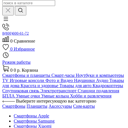
8(800)600-61-72
0
Сравнение
0
Избранное
Режим работы
0
0 р.
Корзина
Смартфоны и планшеты
Смарт-часы
Ноутбуки и компьютеры
TV
Игровые консоли
Фото и Видео
Наушники
Аудио
Товары
для дома
Красота и здоровье
Товары для авто
Квадрокоптеры
Спутниковая связь
Электротранспорт
Станции подавления
БПЛА
Умные очки
Умные кольца
Хобби и развлечения
Выберите интересующую вас категорию
Смартфоны
Планшеты
Аксессуары
Сим-карты
Смартфоны Apple
Смартфоны Samsung
Смартфоны Xiaomi