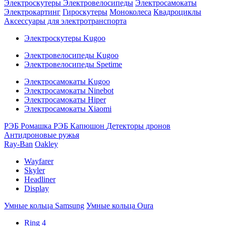
Электроскутеры
Электровелосипеды
Электросамокаты
Электрокартинг
Гироскутеры
Моноколеса
Квадроциклы
Аксессуары для электротранспорта
Электроскутеры Kugoo
Электровелосипеды Kugoo
Электровелосипеды Spetime
Электросамокаты Kugoo
Электросамокаты Ninebot
Электросамокаты Hiper
Электросамокаты Xiaomi
РЭБ Ромашка
РЭБ Капюшон
Детекторы дронов
Антидроновые ружья
Ray-Ban
Oakley
Wayfarer
Skyler
Headliner
Display
Умные кольца Samsung
Умные кольца Oura
Ring 4