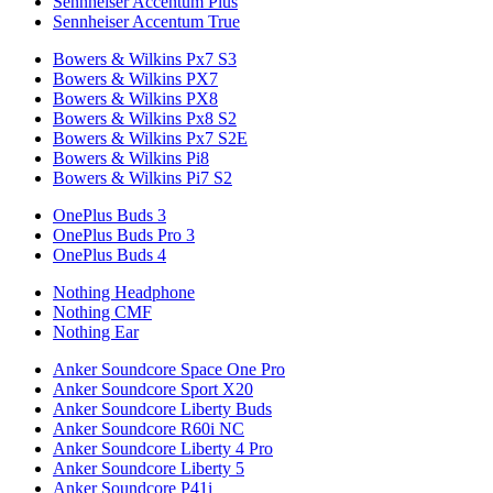
Sennheiser Accentum Plus
Sennheiser Accentum True
Bowers & Wilkins Px7 S3
Bowers & Wilkins PX7
Bowers & Wilkins PX8
Bowers & Wilkins Px8 S2
Bowers & Wilkins Px7 S2E
Bowers & Wilkins Pi8
Bowers & Wilkins Pi7 S2
OnePlus Buds 3
OnePlus Buds Pro 3
OnePlus Buds 4
Nothing Headphone
Nothing CMF
Nothing Ear
Anker Soundcore Space One Pro
Anker Soundcore Sport X20
Anker Soundcore Liberty Buds
Anker Soundcore R60i NC
Anker Soundcore Liberty 4 Pro
Anker Soundcore Liberty 5
Anker Soundcore P41i