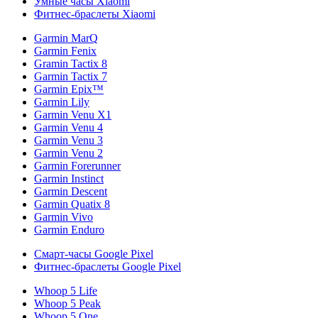
Умные часы Xiaomi
Фитнес-браслеты Xiaomi
Garmin MarQ
Garmin Fenix
Gramin Tactix 8
Garmin Tactix 7
Garmin Epix™
Garmin Lily
Garmin Venu X1
Garmin Venu 4
Garmin Venu 3
Garmin Venu 2
Garmin Forerunner
Garmin Instinct
Garmin Descent
Garmin Quatix 8
Garmin Vivo
Garmin Enduro
Смарт-часы Google Pixel
Фитнес-браслеты Google Pixel
Whoop 5 Life
Whoop 5 Peak
Whoop 5 One