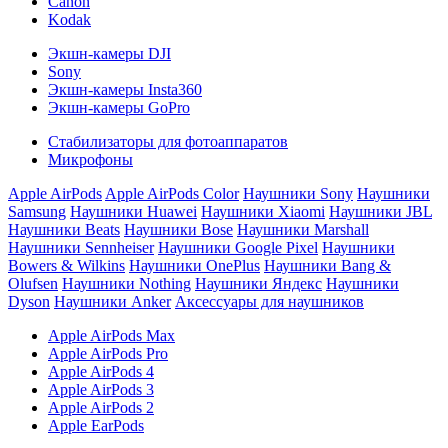
Canon
Kodak
Экшн-камеры DJI
Sony
Экшн-камеры Insta360
Экшн-камеры GoPro
Стабилизаторы для фотоаппаратов
Микрофоны
Apple AirPods
Apple AirPods Color
Наушники Sony
Наушники
Samsung
Наушники Huawei
Наушники Xiaomi
Наушники JBL
Наушники Beats
Наушники Bose
Наушники Marshall
Наушники Sennheiser
Наушники Google Pixel
Наушники
Bowers & Wilkins
Наушники OnePlus
Наушники Bang &
Olufsen
Наушники Nothing
Наушники Яндекс
Наушники
Dyson
Наушники Anker
Аксессуары для наушников
Apple AirPods Max
Apple AirPods Pro
Apple AirPods 4
Apple AirPods 3
Apple AirPods 2
Apple EarPods