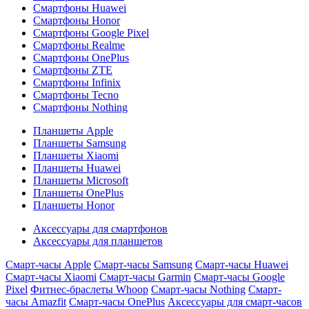
Смартфоны Huawei
Смартфоны Honor
Смартфоны Google Pixel
Смартфоны Realme
Смартфоны OnePlus
Смартфоны ZTE
Смартфоны Infinix
Смартфоны Tecno
Смартфоны Nothing
Планшеты Apple
Планшеты Samsung
Планшеты Xiaomi
Планшеты Huawei
Планшеты Microsoft
Планшеты OnePlus
Планшеты Honor
Аксессуары для смартфонов
Аксессуары для планшетов
Смарт-часы Apple
Смарт-часы Samsung
Смарт-часы Huawei
Смарт-часы Xiaomi
Смарт-часы Garmin
Смарт-часы Google
Pixel
Фитнес-браслеты Whoop
Смарт-часы Nothing
Смарт-
часы Amazfit
Смарт-часы OnePlus
Аксессуары для смарт-часов