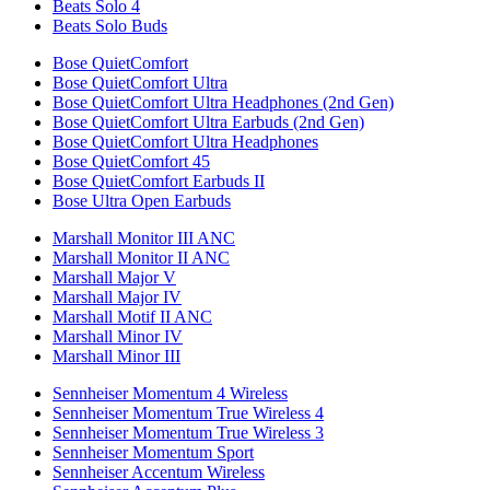
Beats Solo 4
Beats Solo Buds
Bose QuietComfort
Bose QuietComfort Ultra
Bose QuietComfort Ultra Headphones (2nd Gen)
Bose QuietComfort Ultra Earbuds (2nd Gen)
Bose QuietComfort Ultra Headphones
Bose QuietComfort 45
Bose QuietComfort Earbuds II
Bose Ultra Open Earbuds
Marshall Monitor III ANC
Marshall Monitor II ANC
Marshall Major V
Marshall Major IV
Marshall Motif II ANC
Marshall Minor IV
Marshall Minor III
Sennheiser Momentum 4 Wireless
Sennheiser Momentum True Wireless 4
Sennheiser Momentum True Wireless 3
Sennheiser Momentum Sport
Sennheiser Accentum Wireless