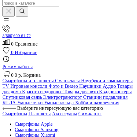
8(800)600-61-72
0
Сравнение
0
Избранное
Режим работы
0
0 р.
Корзина
Смартфоны и планшеты
Смарт-часы
Ноутбуки и компьютеры
TV
Игровые консоли
Фото и Видео
Наушники
Аудио
Товары
для дома
Красота и здоровье
Товары для авто
Квадрокоптеры
Спутниковая связь
Электротранспорт
Станции подавления
БПЛА
Умные очки
Умные кольца
Хобби и развлечения
Выберите интересующую вас категорию
Смартфоны
Планшеты
Аксессуары
Сим-карты
Смартфоны Apple
Смартфоны Samsung
Смартфоны Xiaomi