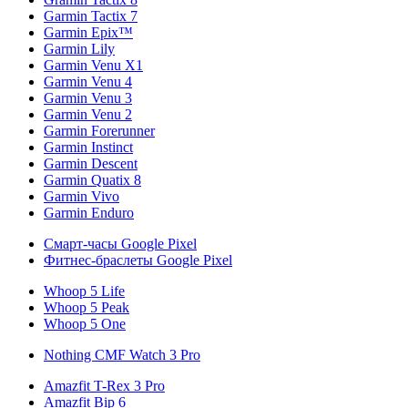
Garmin Tactix 7
Garmin Epix™
Garmin Lily
Garmin Venu X1
Garmin Venu 4
Garmin Venu 3
Garmin Venu 2
Garmin Forerunner
Garmin Instinct
Garmin Descent
Garmin Quatix 8
Garmin Vivo
Garmin Enduro
Смарт-часы Google Pixel
Фитнес-браслеты Google Pixel
Whoop 5 Life
Whoop 5 Peak
Whoop 5 One
Nothing CMF Watch 3 Pro
Amazfit T-Rex 3 Pro
Amazfit Bip 6