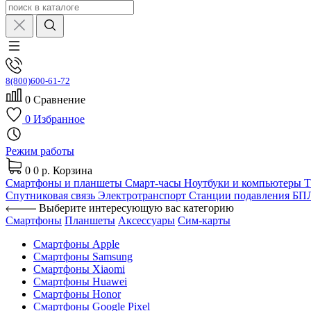
8(800)600-61-72
0
Сравнение
0
Избранное
Режим работы
0
0 р.
Корзина
Смартфоны и планшеты
Смарт-часы
Ноутбуки и компьютеры
Спутниковая связь
Электротранспорт
Станции подавления Б
Выберите интересующую вас категорию
Смартфоны
Планшеты
Аксессуары
Сим-карты
Смартфоны Apple
Смартфоны Samsung
Смартфоны Xiaomi
Смартфоны Huawei
Смартфоны Honor
Смартфоны Google Pixel