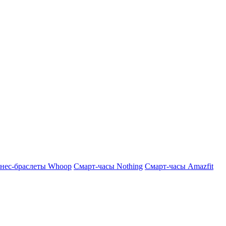
нес-браслеты Whoop
Смарт-часы Nothing
Смарт-часы Amazfit