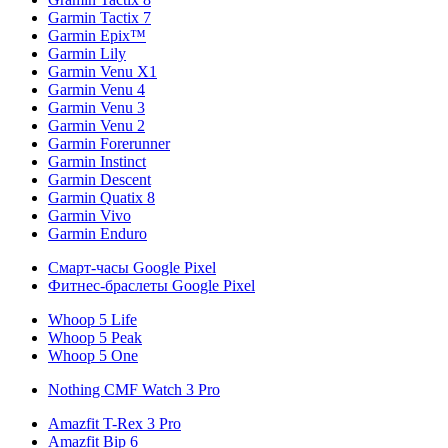
Garmin Tactix 7
Garmin Epix™
Garmin Lily
Garmin Venu X1
Garmin Venu 4
Garmin Venu 3
Garmin Venu 2
Garmin Forerunner
Garmin Instinct
Garmin Descent
Garmin Quatix 8
Garmin Vivo
Garmin Enduro
Смарт-часы Google Pixel
Фитнес-браслеты Google Pixel
Whoop 5 Life
Whoop 5 Peak
Whoop 5 One
Nothing CMF Watch 3 Pro
Amazfit T-Rex 3 Pro
Amazfit Bip 6