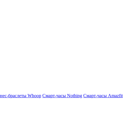
нес-браслеты Whoop
Смарт-часы Nothing
Смарт-часы Amazfit