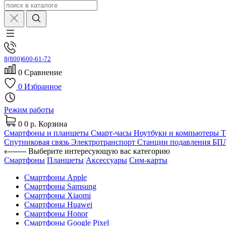
8(800)600-61-72
0
Сравнение
0
Избранное
Режим работы
0
0 р.
Корзина
Смартфоны и планшеты
Смарт-часы
Ноутбуки и компьютеры
Спутниковая связь
Электротранспорт
Станции подавления Б
Выберите интересующую вас категорию
Смартфоны
Планшеты
Аксессуары
Сим-карты
Смартфоны Apple
Смартфоны Samsung
Смартфоны Xiaomi
Смартфоны Huawei
Смартфоны Honor
Смартфоны Google Pixel