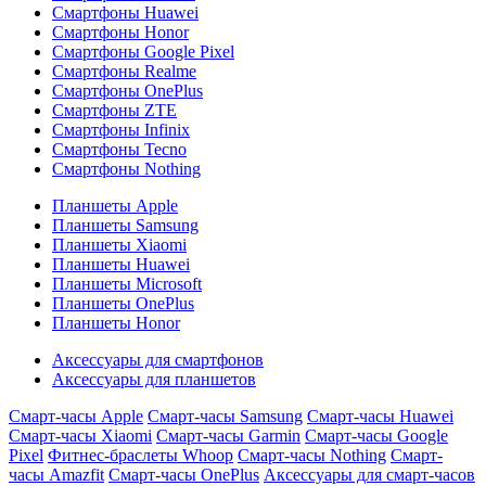
Смартфоны Huawei
Смартфоны Honor
Смартфоны Google Pixel
Смартфоны Realme
Смартфоны OnePlus
Смартфоны ZTE
Смартфоны Infinix
Смартфоны Tecno
Смартфоны Nothing
Планшеты Apple
Планшеты Samsung
Планшеты Xiaomi
Планшеты Huawei
Планшеты Microsoft
Планшеты OnePlus
Планшеты Honor
Аксессуары для смартфонов
Аксессуары для планшетов
Смарт-часы Apple
Смарт-часы Samsung
Смарт-часы Huawei
Смарт-часы Xiaomi
Смарт-часы Garmin
Смарт-часы Google
Pixel
Фитнес-браслеты Whoop
Смарт-часы Nothing
Смарт-
часы Amazfit
Смарт-часы OnePlus
Аксессуары для смарт-часов