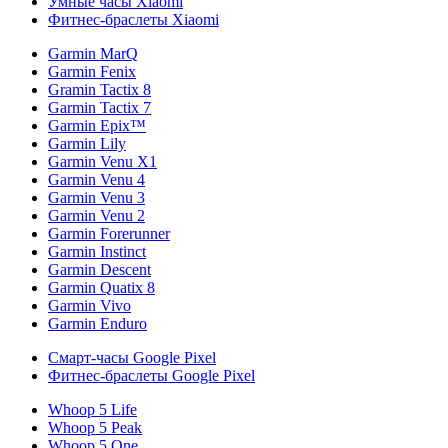
Умные часы Xiaomi
Фитнес-браслеты Xiaomi
Garmin MarQ
Garmin Fenix
Gramin Tactix 8
Garmin Tactix 7
Garmin Epix™
Garmin Lily
Garmin Venu X1
Garmin Venu 4
Garmin Venu 3
Garmin Venu 2
Garmin Forerunner
Garmin Instinct
Garmin Descent
Garmin Quatix 8
Garmin Vivo
Garmin Enduro
Смарт-часы Google Pixel
Фитнес-браслеты Google Pixel
Whoop 5 Life
Whoop 5 Peak
Whoop 5 One