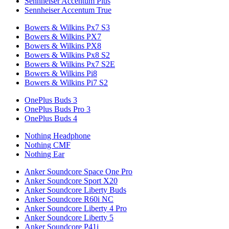
Sennheiser Accentum Plus
Sennheiser Accentum True
Bowers & Wilkins Px7 S3
Bowers & Wilkins PX7
Bowers & Wilkins PX8
Bowers & Wilkins Px8 S2
Bowers & Wilkins Px7 S2E
Bowers & Wilkins Pi8
Bowers & Wilkins Pi7 S2
OnePlus Buds 3
OnePlus Buds Pro 3
OnePlus Buds 4
Nothing Headphone
Nothing CMF
Nothing Ear
Anker Soundcore Space One Pro
Anker Soundcore Sport X20
Anker Soundcore Liberty Buds
Anker Soundcore R60i NC
Anker Soundcore Liberty 4 Pro
Anker Soundcore Liberty 5
Anker Soundcore P41i