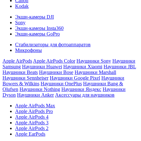
Canon
Kodak
Экшн-камеры DJI
Sony
Экшн-камеры Insta360
Экшн-камеры GoPro
Стабилизаторы для фотоаппаратов
Микрофоны
Apple AirPods
Apple AirPods Color
Наушники Sony
Наушники
Samsung
Наушники Huawei
Наушники Xiaomi
Наушники JBL
Наушники Beats
Наушники Bose
Наушники Marshall
Наушники Sennheiser
Наушники Google Pixel
Наушники
Bowers & Wilkins
Наушники OnePlus
Наушники Bang &
Olufsen
Наушники Nothing
Наушники Яндекс
Наушники
Dyson
Наушники Anker
Аксессуары для наушников
Apple AirPods Max
Apple AirPods Pro
Apple AirPods 4
Apple AirPods 3
Apple AirPods 2
Apple EarPods