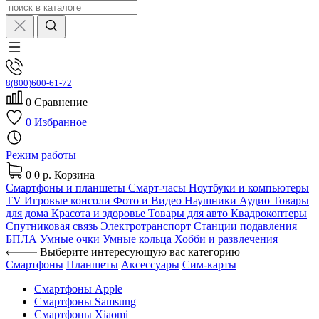
8(800)600-61-72
0
Сравнение
0
Избранное
Режим работы
0
0 р.
Корзина
Смартфоны и планшеты
Смарт-часы
Ноутбуки и компьютеры
TV
Игровые консоли
Фото и Видео
Наушники
Аудио
Товары
для дома
Красота и здоровье
Товары для авто
Квадрокоптеры
Спутниковая связь
Электротранспорт
Станции подавления
БПЛА
Умные очки
Умные кольца
Хобби и развлечения
Выберите интересующую вас категорию
Смартфоны
Планшеты
Аксессуары
Сим-карты
Смартфоны Apple
Смартфоны Samsung
Смартфоны Xiaomi