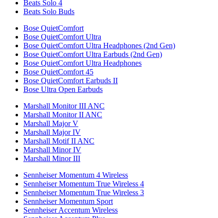
Beats Solo 4
Beats Solo Buds
Bose QuietComfort
Bose QuietComfort Ultra
Bose QuietComfort Ultra Headphones (2nd Gen)
Bose QuietComfort Ultra Earbuds (2nd Gen)
Bose QuietComfort Ultra Headphones
Bose QuietComfort 45
Bose QuietComfort Earbuds II
Bose Ultra Open Earbuds
Marshall Monitor III ANC
Marshall Monitor II ANC
Marshall Major V
Marshall Major IV
Marshall Motif II ANC
Marshall Minor IV
Marshall Minor III
Sennheiser Momentum 4 Wireless
Sennheiser Momentum True Wireless 4
Sennheiser Momentum True Wireless 3
Sennheiser Momentum Sport
Sennheiser Accentum Wireless