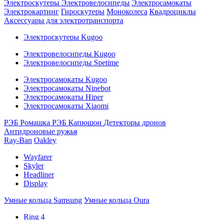
Электроскутеры
Электровелосипеды
Электросамокаты
Электрокартинг
Гироскутеры
Моноколеса
Квадроциклы
Аксессуары для электротранспорта
Электроскутеры Kugoo
Электровелосипеды Kugoo
Электровелосипеды Spetime
Электросамокаты Kugoo
Электросамокаты Ninebot
Электросамокаты Hiper
Электросамокаты Xiaomi
РЭБ Ромашка
РЭБ Капюшон
Детекторы дронов
Антидроновые ружья
Ray-Ban
Oakley
Wayfarer
Skyler
Headliner
Display
Умные кольца Samsung
Умные кольца Oura
Ring 4