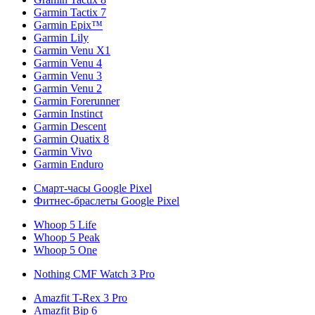
Garmin Tactix 7
Garmin Epix™
Garmin Lily
Garmin Venu X1
Garmin Venu 4
Garmin Venu 3
Garmin Venu 2
Garmin Forerunner
Garmin Instinct
Garmin Descent
Garmin Quatix 8
Garmin Vivo
Garmin Enduro
Смарт-часы Google Pixel
Фитнес-браслеты Google Pixel
Whoop 5 Life
Whoop 5 Peak
Whoop 5 One
Nothing CMF Watch 3 Pro
Amazfit T-Rex 3 Pro
Amazfit Bip 6