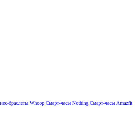
нес-браслеты Whoop
Смарт-часы Nothing
Смарт-часы Amazfit