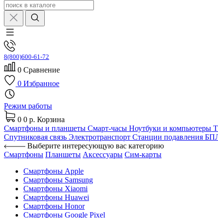
8(800)600-61-72
0
Сравнение
0
Избранное
Режим работы
0
0 р.
Корзина
Смартфоны и планшеты
Смарт-часы
Ноутбуки и компьютеры
Спутниковая связь
Электротранспорт
Станции подавления Б
Выберите интересующую вас категорию
Смартфоны
Планшеты
Аксессуары
Сим-карты
Смартфоны Apple
Смартфоны Samsung
Смартфоны Xiaomi
Смартфоны Huawei
Смартфоны Honor
Смартфоны Google Pixel