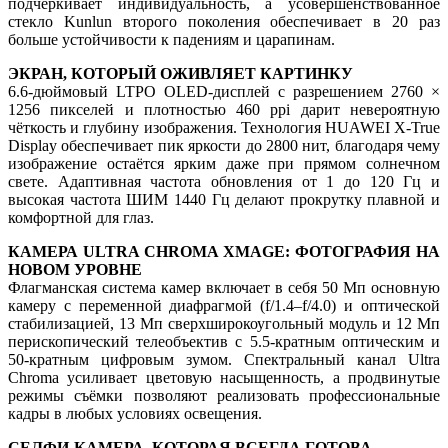
подчеркивает индивидуальность, а усовершенствованное
стекло Kunlun второго поколения обеспечивает в 20 раз
больше устойчивости к падениям и царапинам.
ЭКРАН, КОТОРЫЙ ОЖИВЛЯЕТ КАРТИНКУ
6.6-дюймовый LTPO OLED-дисплей с разрешением 2760 ×
1256 пикселей и плотностью 460 ppi дарит невероятную
чёткость и глубину изображения. Технология HUAWEI X-True
Display обеспечивает пик яркости до 2800 нит, благодаря чему
изображение остаётся ярким даже при прямом солнечном
свете. Адаптивная частота обновления от 1 до 120 Гц и
высокая частота ШИМ 1440 Гц делают прокрутку плавной и
комфортной для глаз.
КАМЕРА ULTRA CHROMA XMAGE: ФОТОГРАФИЯ НА
НОВОМ УРОВНЕ
Флагманская система камер включает в себя 50 Мп основную
камеру с переменной диафрагмой (f/1.4–f/4.0) и оптической
стабилизацией, 13 Мп сверхширокоугольный модуль и 12 Мп
перископический телеобъектив с 5.5-кратным оптическим и
50-кратным цифровым зумом. Спектральный канал Ultra
Chroma усиливает цветовую насыщенность, а продвинутые
режимы съёмки позволяют реализовать профессиональные
кадры в любых условиях освещения.
СЕЛФИ-КАМЕРА, КОТОРАЯ ВСЕГДА ГОТОВА