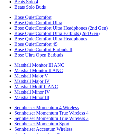
Beats Solo 4
Beats Solo Buds
Bose QuietComfort
Bose QuietComfort Ultra
Bose QuietComfort Ultra Headphones (2nd Gen)
Bose QuietComfort Ultra Earbuds (2nd Gen)
Bose QuietComfort Ultra Headphones
Bose QuietComfort 45
Bose QuietComfort Earbuds II
Bose Ultra Open Earbuds
Marshall Monitor III ANC
Marshall Monitor II ANC
Marshall Major V
Marshall Major IV
Marshall Motif II ANC
Marshall Minor IV
Marshall Minor III
Sennheiser Momentum 4 Wireless
Sennheiser Momentum True Wireless 4
Sennheiser Momentum True Wireless 3
Sennheiser Momentum Sport
Sennheiser Accentum Wireless