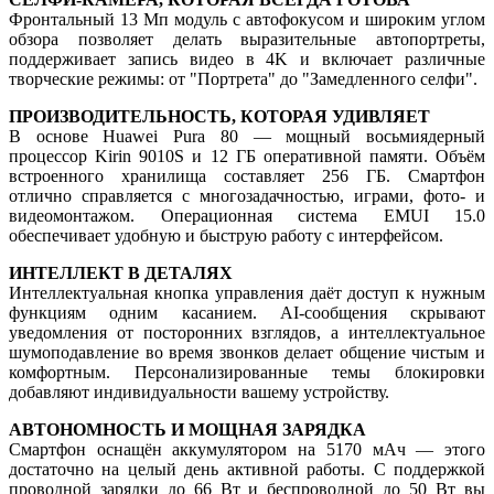
Фронтальный 13 Мп модуль с автофокусом и широким углом
обзора позволяет делать выразительные автопортреты,
поддерживает запись видео в 4K и включает различные
творческие режимы: от "Портрета" до "Замедленного селфи".
ПРОИЗВОДИТЕЛЬНОСТЬ, КОТОРАЯ УДИВЛЯЕТ
В основе Huawei Pura 80 — мощный восьмиядерный
процессор Kirin 9010S и 12 ГБ оперативной памяти. Объём
встроенного хранилища составляет 256 ГБ. Смартфон
отлично справляется с многозадачностью, играми, фото- и
видеомонтажом. Операционная система EMUI 15.0
обеспечивает удобную и быструю работу с интерфейсом.
ИНТЕЛЛЕКТ В ДЕТАЛЯХ
Интеллектуальная кнопка управления даёт доступ к нужным
функциям одним касанием. AI-сообщения скрывают
уведомления от посторонних взглядов, а интеллектуальное
шумоподавление во время звонков делает общение чистым и
комфортным. Персонализированные темы блокировки
добавляют индивидуальности вашему устройству.
АВТОНОМНОСТЬ И МОЩНАЯ ЗАРЯДКА
Смартфон оснащён аккумулятором на 5170 мАч — этого
достаточно на целый день активной работы. С поддержкой
проводной зарядки до 66 Вт и беспроводной до 50 Вт вы