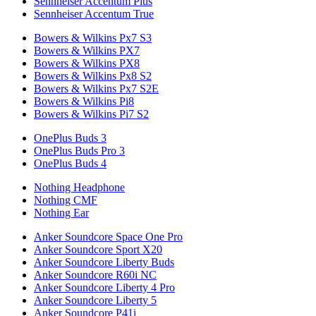
Sennheiser Accentum Plus
Sennheiser Accentum True
Bowers & Wilkins Px7 S3
Bowers & Wilkins PX7
Bowers & Wilkins PX8
Bowers & Wilkins Px8 S2
Bowers & Wilkins Px7 S2E
Bowers & Wilkins Pi8
Bowers & Wilkins Pi7 S2
OnePlus Buds 3
OnePlus Buds Pro 3
OnePlus Buds 4
Nothing Headphone
Nothing CMF
Nothing Ear
Anker Soundcore Space One Pro
Anker Soundcore Sport X20
Anker Soundcore Liberty Buds
Anker Soundcore R60i NC
Anker Soundcore Liberty 4 Pro
Anker Soundcore Liberty 5
Anker Soundcore P41i