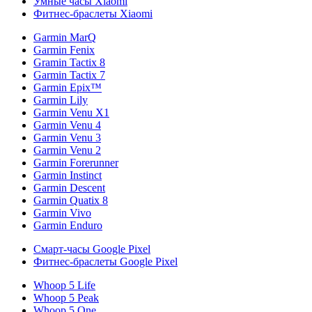
Умные часы Xiaomi
Фитнес-браслеты Xiaomi
Garmin MarQ
Garmin Fenix
Gramin Tactix 8
Garmin Tactix 7
Garmin Epix™
Garmin Lily
Garmin Venu X1
Garmin Venu 4
Garmin Venu 3
Garmin Venu 2
Garmin Forerunner
Garmin Instinct
Garmin Descent
Garmin Quatix 8
Garmin Vivo
Garmin Enduro
Смарт-часы Google Pixel
Фитнес-браслеты Google Pixel
Whoop 5 Life
Whoop 5 Peak
Whoop 5 One