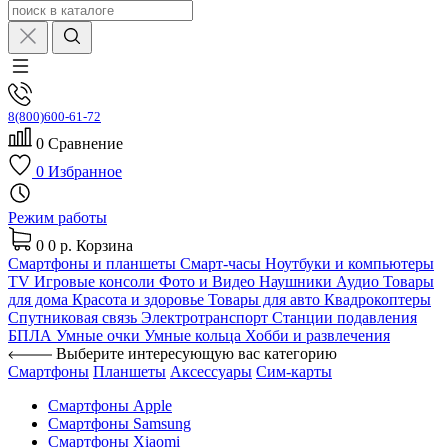
8(800)600-61-72
0
Сравнение
0
Избранное
Режим работы
0
0 р.
Корзина
Смартфоны и планшеты
Смарт-часы
Ноутбуки и компьютеры
TV
Игровые консоли
Фото и Видео
Наушники
Аудио
Товары
для дома
Красота и здоровье
Товары для авто
Квадрокоптеры
Спутниковая связь
Электротранспорт
Станции подавления
БПЛА
Умные очки
Умные кольца
Хобби и развлечения
Выберите интересующую вас категорию
Смартфоны
Планшеты
Аксессуары
Сим-карты
Смартфоны Apple
Смартфоны Samsung
Смартфоны Xiaomi