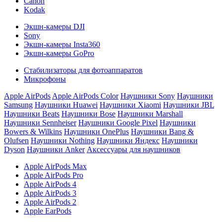
Canon
Kodak
Экшн-камеры DJI
Sony
Экшн-камеры Insta360
Экшн-камеры GoPro
Стабилизаторы для фотоаппаратов
Микрофоны
Apple AirPods
Apple AirPods Color
Наушники Sony
Наушники
Samsung
Наушники Huawei
Наушники Xiaomi
Наушники JBL
Наушники Beats
Наушники Bose
Наушники Marshall
Наушники Sennheiser
Наушники Google Pixel
Наушники
Bowers & Wilkins
Наушники OnePlus
Наушники Bang &
Olufsen
Наушники Nothing
Наушники Яндекс
Наушники
Dyson
Наушники Anker
Аксессуары для наушников
Apple AirPods Max
Apple AirPods Pro
Apple AirPods 4
Apple AirPods 3
Apple AirPods 2
Apple EarPods