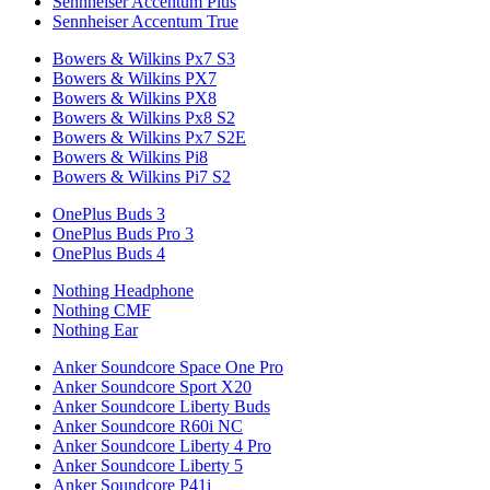
Sennheiser Accentum Plus
Sennheiser Accentum True
Bowers & Wilkins Px7 S3
Bowers & Wilkins PX7
Bowers & Wilkins PX8
Bowers & Wilkins Px8 S2
Bowers & Wilkins Px7 S2E
Bowers & Wilkins Pi8
Bowers & Wilkins Pi7 S2
OnePlus Buds 3
OnePlus Buds Pro 3
OnePlus Buds 4
Nothing Headphone
Nothing CMF
Nothing Ear
Anker Soundcore Space One Pro
Anker Soundcore Sport X20
Anker Soundcore Liberty Buds
Anker Soundcore R60i NC
Anker Soundcore Liberty 4 Pro
Anker Soundcore Liberty 5
Anker Soundcore P41i