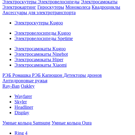
Электроскутеры
Электровелосипеды
Электросамокаты
Электрокартинг
Гироскутеры
Моноколеса
Квадроциклы
Аксессуары для электротранспорта
Электроскутеры Kugoo
Электровелосипеды Kugoo
Электровелосипеды Spetime
Электросамокаты Kugoo
Электросамокаты Ninebot
Электросамокаты Hiper
Электросамокаты Xiaomi
РЭБ Ромашка
РЭБ Капюшон
Детекторы дронов
Антидроновые ружья
Ray-Ban
Oakley
Wayfarer
Skyler
Headliner
Display
Умные кольца Samsung
Умные кольца Oura
Ring 4