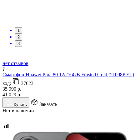
1
2
3
нет отзывов
?
Смартфон Huawei Pura 80 12/256GB Frosted Gold (51098KET)
код:
37623
35 990
р.
41 029
р.
Заказать
Купить
Нет в наличии