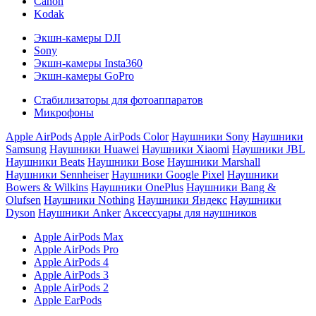
Canon
Kodak
Экшн-камеры DJI
Sony
Экшн-камеры Insta360
Экшн-камеры GoPro
Стабилизаторы для фотоаппаратов
Микрофоны
Apple AirPods
Apple AirPods Color
Наушники Sony
Наушники
Samsung
Наушники Huawei
Наушники Xiaomi
Наушники JBL
Наушники Beats
Наушники Bose
Наушники Marshall
Наушники Sennheiser
Наушники Google Pixel
Наушники
Bowers & Wilkins
Наушники OnePlus
Наушники Bang &
Olufsen
Наушники Nothing
Наушники Яндекс
Наушники
Dyson
Наушники Anker
Аксессуары для наушников
Apple AirPods Max
Apple AirPods Pro
Apple AirPods 4
Apple AirPods 3
Apple AirPods 2
Apple EarPods