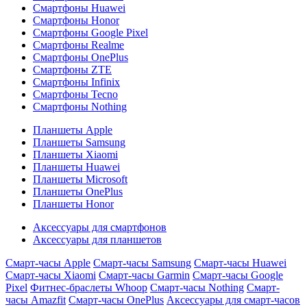
Смартфоны Huawei
Смартфоны Honor
Смартфоны Google Pixel
Смартфоны Realme
Смартфоны OnePlus
Смартфоны ZTE
Смартфоны Infinix
Смартфоны Tecno
Смартфоны Nothing
Планшеты Apple
Планшеты Samsung
Планшеты Xiaomi
Планшеты Huawei
Планшеты Microsoft
Планшеты OnePlus
Планшеты Honor
Аксессуары для смартфонов
Аксессуары для планшетов
Смарт-часы Apple
Смарт-часы Samsung
Смарт-часы Huawei
Смарт-часы Xiaomi
Смарт-часы Garmin
Смарт-часы Google
Pixel
Фитнес-браслеты Whoop
Смарт-часы Nothing
Смарт-
часы Amazfit
Смарт-часы OnePlus
Аксессуары для смарт-часов