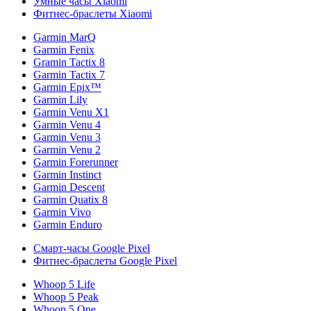
Умные часы Xiaomi
Фитнес-браслеты Xiaomi
Garmin MarQ
Garmin Fenix
Gramin Tactix 8
Garmin Tactix 7
Garmin Epix™
Garmin Lily
Garmin Venu X1
Garmin Venu 4
Garmin Venu 3
Garmin Venu 2
Garmin Forerunner
Garmin Instinct
Garmin Descent
Garmin Quatix 8
Garmin Vivo
Garmin Enduro
Смарт-часы Google Pixel
Фитнес-браслеты Google Pixel
Whoop 5 Life
Whoop 5 Peak
Whoop 5 One