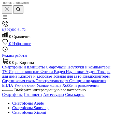
8(800)600-61-72
0
Сравнение
0
Избранное
Режим работы
0
0 р.
Корзина
Смартфоны и планшеты
Смарт-часы
Ноутбуки и компьютеры
TV
Игровые консоли
Фото и Видео
Наушники
Аудио
Товары
для дома
Красота и здоровье
Товары для авто
Квадрокоптеры
Спутниковая связь
Электротранспорт
Станции подавления
БПЛА
Умные очки
Умные кольца
Хобби и развлечения
Выберите интересующую вас категорию
Смартфоны
Планшеты
Аксессуары
Сим-карты
Смартфоны Apple
Смартфоны Samsung
Смартфоны Xiaomi