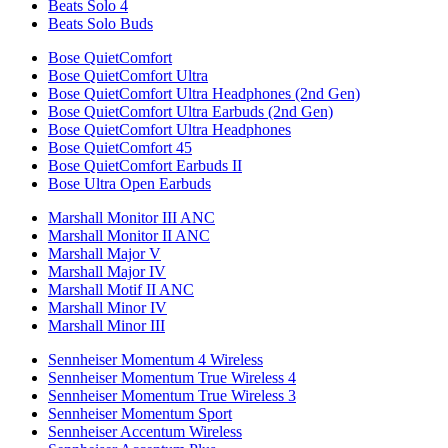
Beats Solo 4
Beats Solo Buds
Bose QuietComfort
Bose QuietComfort Ultra
Bose QuietComfort Ultra Headphones (2nd Gen)
Bose QuietComfort Ultra Earbuds (2nd Gen)
Bose QuietComfort Ultra Headphones
Bose QuietComfort 45
Bose QuietComfort Earbuds II
Bose Ultra Open Earbuds
Marshall Monitor III ANC
Marshall Monitor II ANC
Marshall Major V
Marshall Major IV
Marshall Motif II ANC
Marshall Minor IV
Marshall Minor III
Sennheiser Momentum 4 Wireless
Sennheiser Momentum True Wireless 4
Sennheiser Momentum True Wireless 3
Sennheiser Momentum Sport
Sennheiser Accentum Wireless