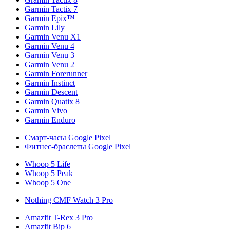
Garmin Tactix 7
Garmin Epix™
Garmin Lily
Garmin Venu X1
Garmin Venu 4
Garmin Venu 3
Garmin Venu 2
Garmin Forerunner
Garmin Instinct
Garmin Descent
Garmin Quatix 8
Garmin Vivo
Garmin Enduro
Смарт-часы Google Pixel
Фитнес-браслеты Google Pixel
Whoop 5 Life
Whoop 5 Peak
Whoop 5 One
Nothing CMF Watch 3 Pro
Amazfit T-Rex 3 Pro
Amazfit Bip 6