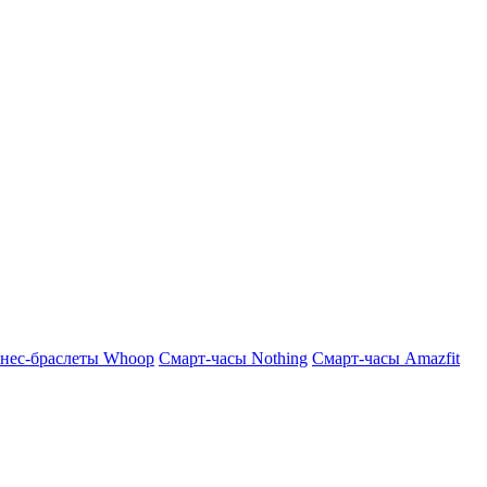
нес-браслеты Whoop
Смарт-часы Nothing
Смарт-часы Amazfit