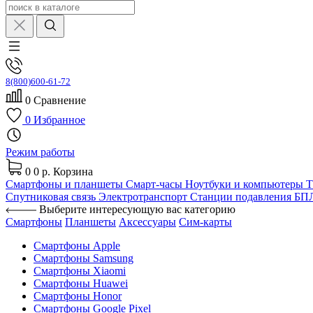
8(800)600-61-72
0
Сравнение
0
Избранное
Режим работы
0
0 р.
Корзина
Смартфоны и планшеты
Смарт-часы
Ноутбуки и компьютеры
Спутниковая связь
Электротранспорт
Станции подавления Б
Выберите интересующую вас категорию
Смартфоны
Планшеты
Аксессуары
Сим-карты
Смартфоны Apple
Смартфоны Samsung
Смартфоны Xiaomi
Смартфоны Huawei
Смартфоны Honor
Смартфоны Google Pixel