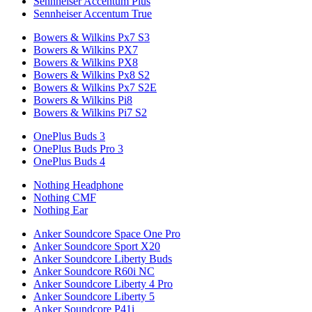
Sennheiser Accentum Plus
Sennheiser Accentum True
Bowers & Wilkins Px7 S3
Bowers & Wilkins PX7
Bowers & Wilkins PX8
Bowers & Wilkins Px8 S2
Bowers & Wilkins Px7 S2E
Bowers & Wilkins Pi8
Bowers & Wilkins Pi7 S2
OnePlus Buds 3
OnePlus Buds Pro 3
OnePlus Buds 4
Nothing Headphone
Nothing CMF
Nothing Ear
Anker Soundcore Space One Pro
Anker Soundcore Sport X20
Anker Soundcore Liberty Buds
Anker Soundcore R60i NC
Anker Soundcore Liberty 4 Pro
Anker Soundcore Liberty 5
Anker Soundcore P41i