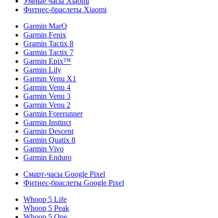
Умные часы Xiaomi
Фитнес-браслеты Xiaomi
Garmin MarQ
Garmin Fenix
Gramin Tactix 8
Garmin Tactix 7
Garmin Epix™
Garmin Lily
Garmin Venu X1
Garmin Venu 4
Garmin Venu 3
Garmin Venu 2
Garmin Forerunner
Garmin Instinct
Garmin Descent
Garmin Quatix 8
Garmin Vivo
Garmin Enduro
Смарт-часы Google Pixel
Фитнес-браслеты Google Pixel
Whoop 5 Life
Whoop 5 Peak
Whoop 5 One