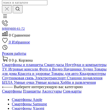
8(800)600-61-72
0
Сравнение
0
Избранное
Режим работы
0
0 р.
Корзина
Смартфоны и планшеты
Смарт-часы
Ноутбуки и компьютеры
TV
Игровые консоли
Фото и Видео
Наушники
Аудио
Товары
для дома
Красота и здоровье
Товары для авто
Квадрокоптеры
Спутниковая связь
Электротранспорт
Станции подавления
БПЛА
Умные очки
Умные кольца
Хобби и развлечения
Выберите интересующую вас категорию
Смартфоны
Планшеты
Аксессуары
Сим-карты
Смартфоны Apple
Смартфоны Samsung
Смартфоны Xiaomi