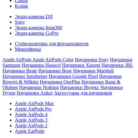
Canon
Kodak
Экшн-камеры DJI
Sony
Экшн-камеры Insta360
Экшн-камеры GoPro
Стабилизаторы для фотоаппаратов
Микрофоны
Apple AirPods
Apple AirPods Color
Наушники Sony
Наушники
Samsung
Наушники Huawei
Наушники Xiaomi
Наушники JBL
Наушники Beats
Наушники Bose
Наушники Marshall
Наушники Sennheiser
Наушники Google Pixel
Наушники
Bowers & Wilkins
Наушники OnePlus
Наушники Bang &
Olufsen
Наушники Nothing
Наушники Яндекс
Наушники
Dyson
Наушники Anker
Аксессуары для наушников
Apple AirPods Max
Apple AirPods Pro
Apple AirPods 4
Apple AirPods 3
Apple AirPods 2
Apple EarPods