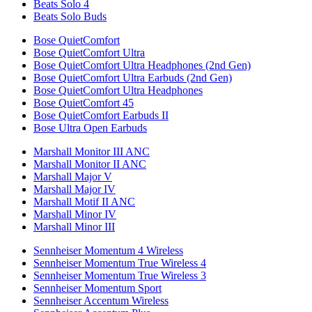
Beats Solo 4
Beats Solo Buds
Bose QuietComfort
Bose QuietComfort Ultra
Bose QuietComfort Ultra Headphones (2nd Gen)
Bose QuietComfort Ultra Earbuds (2nd Gen)
Bose QuietComfort Ultra Headphones
Bose QuietComfort 45
Bose QuietComfort Earbuds II
Bose Ultra Open Earbuds
Marshall Monitor III ANC
Marshall Monitor II ANC
Marshall Major V
Marshall Major IV
Marshall Motif II ANC
Marshall Minor IV
Marshall Minor III
Sennheiser Momentum 4 Wireless
Sennheiser Momentum True Wireless 4
Sennheiser Momentum True Wireless 3
Sennheiser Momentum Sport
Sennheiser Accentum Wireless