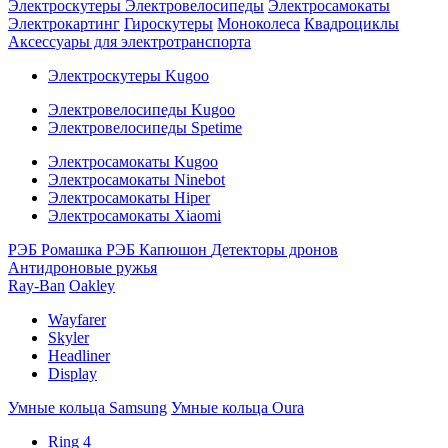
Электроскутеры
Электровелосипеды
Электросамокаты
Электрокартинг
Гироскутеры
Моноколеса
Квадроциклы
Аксессуары для электротранспорта
Электроскутеры Kugoo
Электровелосипеды Kugoo
Электровелосипеды Spetime
Электросамокаты Kugoo
Электросамокаты Ninebot
Электросамокаты Hiper
Электросамокаты Xiaomi
РЭБ Ромашка
РЭБ Капюшон
Детекторы дронов
Антидроновые ружья
Ray-Ban
Oakley
Wayfarer
Skyler
Headliner
Display
Умные кольца Samsung
Умные кольца Oura
Ring 4