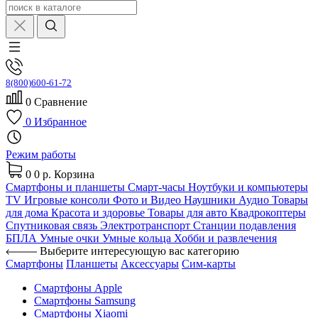
8(800)600-61-72
0
Сравнение
0
Избранное
Режим работы
0
0 р.
Корзина
Смартфоны и планшеты
Смарт-часы
Ноутбуки и компьютеры
TV
Игровые консоли
Фото и Видео
Наушники
Аудио
Товары
для дома
Красота и здоровье
Товары для авто
Квадрокоптеры
Спутниковая связь
Электротранспорт
Станции подавления
БПЛА
Умные очки
Умные кольца
Хобби и развлечения
Выберите интересующую вас категорию
Смартфоны
Планшеты
Аксессуары
Сим-карты
Смартфоны Apple
Смартфоны Samsung
Смартфоны Xiaomi