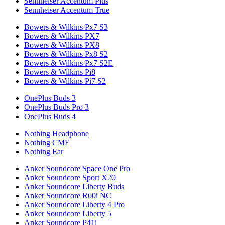
Sennheiser Accentum Plus
Sennheiser Accentum True
Bowers & Wilkins Px7 S3
Bowers & Wilkins PX7
Bowers & Wilkins PX8
Bowers & Wilkins Px8 S2
Bowers & Wilkins Px7 S2E
Bowers & Wilkins Pi8
Bowers & Wilkins Pi7 S2
OnePlus Buds 3
OnePlus Buds Pro 3
OnePlus Buds 4
Nothing Headphone
Nothing CMF
Nothing Ear
Anker Soundcore Space One Pro
Anker Soundcore Sport X20
Anker Soundcore Liberty Buds
Anker Soundcore R60i NC
Anker Soundcore Liberty 4 Pro
Anker Soundcore Liberty 5
Anker Soundcore P41i