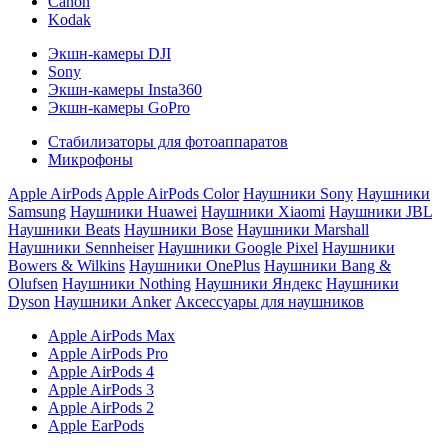
Canon
Kodak
Экшн-камеры DJI
Sony
Экшн-камеры Insta360
Экшн-камеры GoPro
Стабилизаторы для фотоаппаратов
Микрофоны
Apple AirPods
Apple AirPods Color
Наушники Sony
Наушники
Samsung
Наушники Huawei
Наушники Xiaomi
Наушники JBL
Наушники Beats
Наушники Bose
Наушники Marshall
Наушники Sennheiser
Наушники Google Pixel
Наушники
Bowers & Wilkins
Наушники OnePlus
Наушники Bang &
Olufsen
Наушники Nothing
Наушники Яндекс
Наушники
Dyson
Наушники Anker
Аксессуары для наушников
Apple AirPods Max
Apple AirPods Pro
Apple AirPods 4
Apple AirPods 3
Apple AirPods 2
Apple EarPods