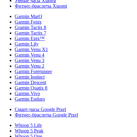
Умные часы Xiaomi
Фитнес-браслеты Xiaomi
Garmin MarQ
Garmin Fenix
Gramin Tactix 8
Garmin Tactix 7
Garmin Epix™
Garmin Lily
Garmin Venu X1
Garmin Venu 4
Garmin Venu 3
Garmin Venu 2
Garmin Forerunner
Garmin Instinct
Garmin Descent
Garmin Quatix 8
Garmin Vivo
Garmin Enduro
Смарт-часы Google Pixel
Фитнес-браслеты Google Pixel
Whoop 5 Life
Whoop 5 Peak
Whoop 5 One