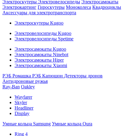
Электроскутеры
Электровелосипеды
Электросамокаты
Электрокартинг
Гироскутеры
Моноколеса
Квадроциклы
Аксессуары для электротранспорта
Электроскутеры Kugoo
Электровелосипеды Kugoo
Электровелосипеды Spetime
Электросамокаты Kugoo
Электросамокаты Ninebot
Электросамокаты Hiper
Электросамокаты Xiaomi
РЭБ Ромашка
РЭБ Капюшон
Детекторы дронов
Антидроновые ружья
Ray-Ban
Oakley
Wayfarer
Skyler
Headliner
Display
Умные кольца Samsung
Умные кольца Oura
Ring 4