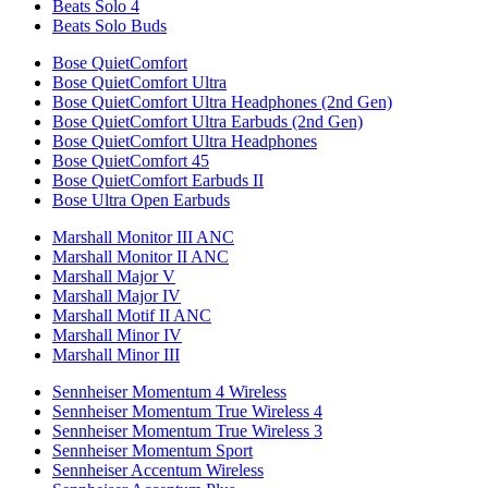
Beats Solo 4
Beats Solo Buds
Bose QuietComfort
Bose QuietComfort Ultra
Bose QuietComfort Ultra Headphones (2nd Gen)
Bose QuietComfort Ultra Earbuds (2nd Gen)
Bose QuietComfort Ultra Headphones
Bose QuietComfort 45
Bose QuietComfort Earbuds II
Bose Ultra Open Earbuds
Marshall Monitor III ANC
Marshall Monitor II ANC
Marshall Major V
Marshall Major IV
Marshall Motif II ANC
Marshall Minor IV
Marshall Minor III
Sennheiser Momentum 4 Wireless
Sennheiser Momentum True Wireless 4
Sennheiser Momentum True Wireless 3
Sennheiser Momentum Sport
Sennheiser Accentum Wireless