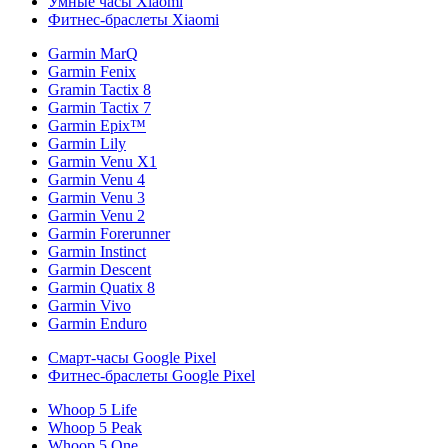
Умные часы Xiaomi
Фитнес-браслеты Xiaomi
Garmin MarQ
Garmin Fenix
Gramin Tactix 8
Garmin Tactix 7
Garmin Epix™
Garmin Lily
Garmin Venu X1
Garmin Venu 4
Garmin Venu 3
Garmin Venu 2
Garmin Forerunner
Garmin Instinct
Garmin Descent
Garmin Quatix 8
Garmin Vivo
Garmin Enduro
Смарт-часы Google Pixel
Фитнес-браслеты Google Pixel
Whoop 5 Life
Whoop 5 Peak
Whoop 5 One