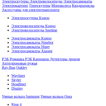
Электроскутеры
Электровелосипеды
Электросамокаты
Электрокартинг
Гироскутеры
Моноколеса
Квадроциклы
Аксессуары для электротранспорта
Электроскутеры Kugoo
Электровелосипеды Kugoo
Электровелосипеды Spetime
Электросамокаты Kugoo
Электросамокаты Ninebot
Электросамокаты Hiper
Электросамокаты Xiaomi
РЭБ Ромашка
РЭБ Капюшон
Детекторы дронов
Антидроновые ружья
Ray-Ban
Oakley
Wayfarer
Skyler
Headliner
Display
Умные кольца Samsung
Умные кольца Oura
Ring 4