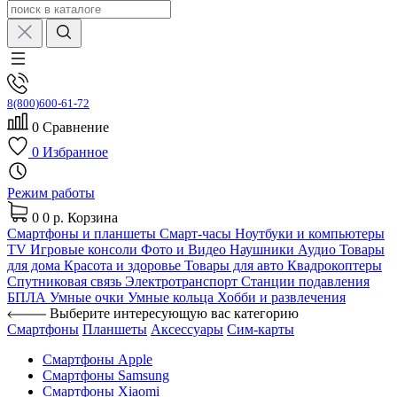
8(800)600-61-72
0
Сравнение
0
Избранное
Режим работы
0
0 р.
Корзина
Смартфоны и планшеты
Смарт-часы
Ноутбуки и компьютеры
TV
Игровые консоли
Фото и Видео
Наушники
Аудио
Товары
для дома
Красота и здоровье
Товары для авто
Квадрокоптеры
Спутниковая связь
Электротранспорт
Станции подавления
БПЛА
Умные очки
Умные кольца
Хобби и развлечения
Выберите интересующую вас категорию
Смартфоны
Планшеты
Аксессуары
Сим-карты
Смартфоны Apple
Смартфоны Samsung
Смартфоны Xiaomi