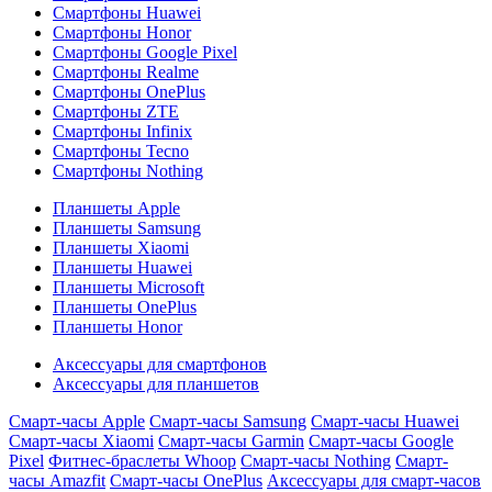
Смартфоны Huawei
Смартфоны Honor
Смартфоны Google Pixel
Смартфоны Realme
Смартфоны OnePlus
Смартфоны ZTE
Смартфоны Infinix
Смартфоны Tecno
Смартфоны Nothing
Планшеты Apple
Планшеты Samsung
Планшеты Xiaomi
Планшеты Huawei
Планшеты Microsoft
Планшеты OnePlus
Планшеты Honor
Аксессуары для смартфонов
Аксессуары для планшетов
Смарт-часы Apple
Смарт-часы Samsung
Смарт-часы Huawei
Смарт-часы Xiaomi
Смарт-часы Garmin
Смарт-часы Google
Pixel
Фитнес-браслеты Whoop
Смарт-часы Nothing
Смарт-
часы Amazfit
Смарт-часы OnePlus
Аксессуары для смарт-часов