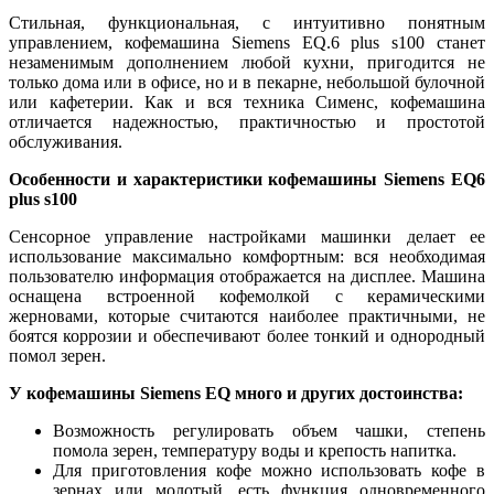
Стильная, функциональная, с интуитивно понятным
управлением, кофемашина Siemens EQ.6 plus s100 станет
незаменимым дополнением любой кухни, пригодится не
только дома или в офисе, но и в пекарне, небольшой булочной
или кафетерии. Как и вся техника Сименс, кофемашина
отличается надежностью, практичностью и простотой
обслуживания.
Особенности и характеристики кофемашины Siemens EQ6
plus s100
Сенсорное управление настройками машинки делает ее
использование максимально комфортным: вся необходимая
пользователю информация отображается на дисплее. Машина
оснащена встроенной кофемолкой с керамическими
жерновами, которые считаются наиболее практичными, не
боятся коррозии и обеспечивают более тонкий и однородный
помол зерен.
У кофемашины Siemens EQ много и других достоинства:
Возможность регулировать объем чашки, степень
помола зерен, температуру воды и крепость напитка.
Для приготовления кофе можно использовать кофе в
зернах или молотый, есть функция одновременного