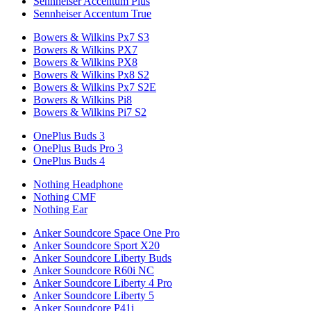
Sennheiser Accentum Plus
Sennheiser Accentum True
Bowers & Wilkins Px7 S3
Bowers & Wilkins PX7
Bowers & Wilkins PX8
Bowers & Wilkins Px8 S2
Bowers & Wilkins Px7 S2E
Bowers & Wilkins Pi8
Bowers & Wilkins Pi7 S2
OnePlus Buds 3
OnePlus Buds Pro 3
OnePlus Buds 4
Nothing Headphone
Nothing CMF
Nothing Ear
Anker Soundcore Space One Pro
Anker Soundcore Sport X20
Anker Soundcore Liberty Buds
Anker Soundcore R60i NC
Anker Soundcore Liberty 4 Pro
Anker Soundcore Liberty 5
Anker Soundcore P41i