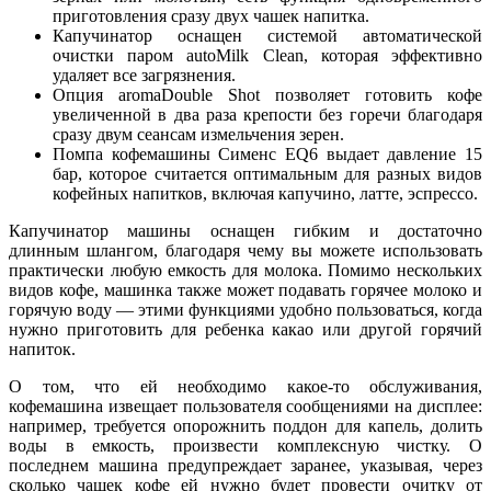
приготовления сразу двух чашек напитка.
Капучинатор оснащен системой автоматической
очистки паром autoMilk Clean, которая эффективно
удаляет все загрязнения.
Опция aromaDouble Shot позволяет готовить кофе
увеличенной в два раза крепости без горечи благодаря
сразу двум сеансам измельчения зерен.
Помпа кофемашины Сименс EQ6 выдает давление 15
бар, которое считается оптимальным для разных видов
кофейных напитков, включая капучино, латте, эспрессо.
Капучинатор машины оснащен гибким и достаточно
длинным шлангом, благодаря чему вы можете использовать
практически любую емкость для молока. Помимо нескольких
видов кофе, машинка также может подавать горячее молоко и
горячую воду — этими функциями удобно пользоваться, когда
нужно приготовить для ребенка какао или другой горячий
напиток.
О том, что ей необходимо какое-то обслуживания,
кофемашина извещает пользователя сообщениями на дисплее:
например, требуется опорожнить поддон для капель, долить
воды в емкость, произвести комплексную чистку. О
последнем машина предупреждает заранее, указывая, через
сколько чашек кофе ей нужно будет провести очитку от