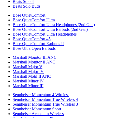
Beats Solo 4
Beats Solo Buds
Bose QuietComfort
Bose QuietComfort Ultra
Bose QuietComfort Ultra Headphones (2nd Gen)
Bose QuietComfort Ultra Earbuds (2nd Gen)
Bose QuietComfort Ultra Headphones
Bose QuietComfort 45
Bose QuietComfort Earbuds II
Bose Ultra Open Earbuds
Marshall Monitor III ANC
Marshall Monitor II ANC
Marshall Major V
Marshall Major IV
Marshall Motif II ANC
Marshall Minor IV
Marshall Minor III
Sennheiser Momentum 4 Wireless
Sennheiser Momentum True Wireless 4
Sennheiser Momentum True Wireless 3
Sennheiser Momentum Sport
Sennheiser Accentum Wireless