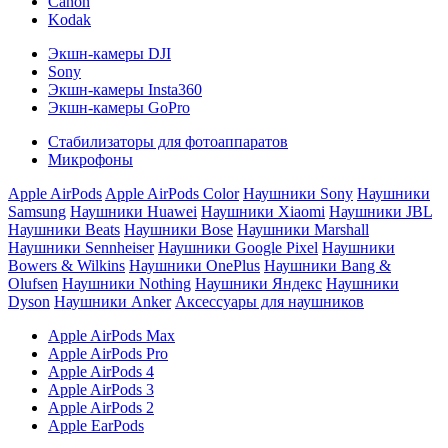
Canon
Kodak
Экшн-камеры DJI
Sony
Экшн-камеры Insta360
Экшн-камеры GoPro
Стабилизаторы для фотоаппаратов
Микрофоны
Apple AirPods
Apple AirPods Color
Наушники Sony
Наушники
Samsung
Наушники Huawei
Наушники Xiaomi
Наушники JBL
Наушники Beats
Наушники Bose
Наушники Marshall
Наушники Sennheiser
Наушники Google Pixel
Наушники
Bowers & Wilkins
Наушники OnePlus
Наушники Bang &
Olufsen
Наушники Nothing
Наушники Яндекс
Наушники
Dyson
Наушники Anker
Аксессуары для наушников
Apple AirPods Max
Apple AirPods Pro
Apple AirPods 4
Apple AirPods 3
Apple AirPods 2
Apple EarPods