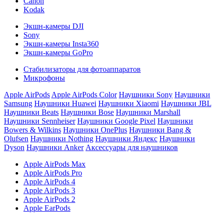
Canon
Kodak
Экшн-камеры DJI
Sony
Экшн-камеры Insta360
Экшн-камеры GoPro
Стабилизаторы для фотоаппаратов
Микрофоны
Apple AirPods
Apple AirPods Color
Наушники Sony
Наушники
Samsung
Наушники Huawei
Наушники Xiaomi
Наушники JBL
Наушники Beats
Наушники Bose
Наушники Marshall
Наушники Sennheiser
Наушники Google Pixel
Наушники
Bowers & Wilkins
Наушники OnePlus
Наушники Bang &
Olufsen
Наушники Nothing
Наушники Яндекс
Наушники
Dyson
Наушники Anker
Аксессуары для наушников
Apple AirPods Max
Apple AirPods Pro
Apple AirPods 4
Apple AirPods 3
Apple AirPods 2
Apple EarPods