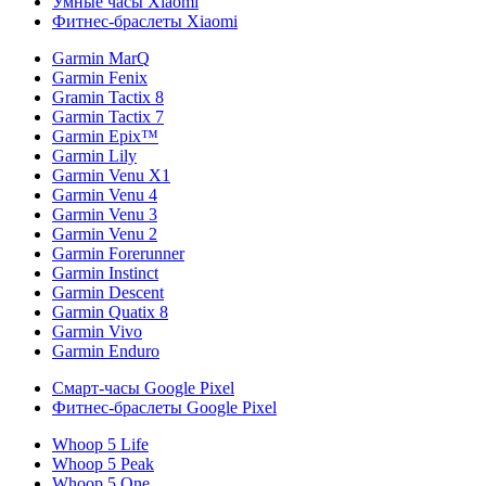
Умные часы Xiaomi
Фитнес-браслеты Xiaomi
Garmin MarQ
Garmin Fenix
Gramin Tactix 8
Garmin Tactix 7
Garmin Epix™
Garmin Lily
Garmin Venu X1
Garmin Venu 4
Garmin Venu 3
Garmin Venu 2
Garmin Forerunner
Garmin Instinct
Garmin Descent
Garmin Quatix 8
Garmin Vivo
Garmin Enduro
Смарт-часы Google Pixel
Фитнес-браслеты Google Pixel
Whoop 5 Life
Whoop 5 Peak
Whoop 5 One