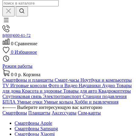
8(800)600-61-72
0
Сравнение
0
Избранное
Режим работы
0
0 р.
Корзина
Смартфоны и планшеты
Смарт-часы
Ноутбуки и компьютеры
TV
Игровые консоли
Фото и Видео
Наушники
Аудио
Товары
для дома
Красота и здоровье
Товары для авто
Квадрокоптеры
Спутниковая связь
Электротранспорт
Станции подавления
БПЛА
Умные очки
Умные кольца
Хобби и развлечения
Выберите интересующую вас категорию
Смартфоны
Планшеты
Аксессуары
Сим-карты
Смартфоны Apple
Смартфоны Samsung
Смартфоны Xiaomi