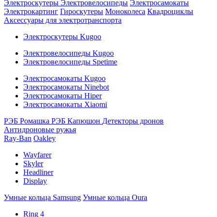
Электроскутеры
Электровелосипеды
Электросамокаты
Электрокартинг
Гироскутеры
Моноколеса
Квадроциклы
Аксессуары для электротранспорта
Электроскутеры Kugoo
Электровелосипеды Kugoo
Электровелосипеды Spetime
Электросамокаты Kugoo
Электросамокаты Ninebot
Электросамокаты Hiper
Электросамокаты Xiaomi
РЭБ Ромашка
РЭБ Капюшон
Детекторы дронов
Антидроновые ружья
Ray-Ban
Oakley
Wayfarer
Skyler
Headliner
Display
Умные кольца Samsung
Умные кольца Oura
Ring 4