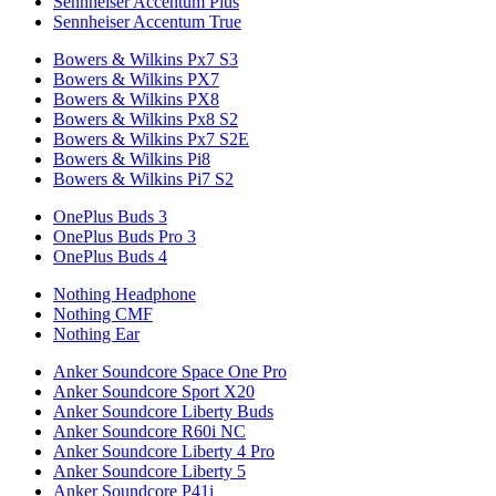
Sennheiser Accentum Plus
Sennheiser Accentum True
Bowers & Wilkins Px7 S3
Bowers & Wilkins PX7
Bowers & Wilkins PX8
Bowers & Wilkins Px8 S2
Bowers & Wilkins Px7 S2E
Bowers & Wilkins Pi8
Bowers & Wilkins Pi7 S2
OnePlus Buds 3
OnePlus Buds Pro 3
OnePlus Buds 4
Nothing Headphone
Nothing CMF
Nothing Ear
Anker Soundcore Space One Pro
Anker Soundcore Sport X20
Anker Soundcore Liberty Buds
Anker Soundcore R60i NC
Anker Soundcore Liberty 4 Pro
Anker Soundcore Liberty 5
Anker Soundcore P41i