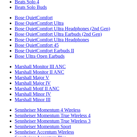
Beats Solo 4
Beats Solo Buds
Bose QuietComfort
Bose QuietComfort Ultra
Bose QuietComfort Ultra Headphones (2nd Gen)
Bose QuietComfort Ultra Earbuds (2nd Gen)
Bose QuietComfort Ultra Headphones
Bose QuietComfort 45
Bose QuietComfort Earbuds II
Bose Ultra Open Earbuds
Marshall Monitor III ANC
Marshall Monitor II ANC
Marshall Major V
Marshall Major IV
Marshall Motif II ANC
Marshall Minor IV
Marshall Minor III
Sennheiser Momentum 4 Wireless
Sennheiser Momentum True Wireless 4
Sennheiser Momentum True Wireless 3
Sennheiser Momentum Sport
Sennheiser Accentum Wireless