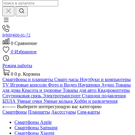
8(800)600-61-72
0
Сравнение
0
Избранное
Режим работы
0
0 р.
Корзина
Смартфоны и планшеты
Смарт-часы
Ноутбуки и компьютеры
TV
Игровые консоли
Фото и Видео
Наушники
Аудио
Товары
для дома
Красота и здоровье
Товары для авто
Квадрокоптеры
Спутниковая связь
Электротранспорт
Станции подавления
БПЛА
Умные очки
Умные кольца
Хобби и развлечения
Выберите интересующую вас категорию
Смартфоны
Планшеты
Аксессуары
Сим-карты
Смартфоны Apple
Смартфоны Samsung
Смартфоны Xiaomi