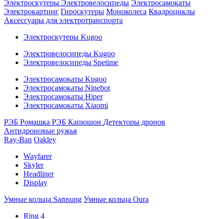
Электроскутеры
Электровелосипеды
Электросамокаты
Электрокартинг
Гироскутеры
Моноколеса
Квадроциклы
Аксессуары для электротранспорта
Электроскутеры Kugoo
Электровелосипеды Kugoo
Электровелосипеды Spetime
Электросамокаты Kugoo
Электросамокаты Ninebot
Электросамокаты Hiper
Электросамокаты Xiaomi
РЭБ Ромашка
РЭБ Капюшон
Детекторы дронов
Антидроновые ружья
Ray-Ban
Oakley
Wayfarer
Skyler
Headliner
Display
Умные кольца Samsung
Умные кольца Oura
Ring 4