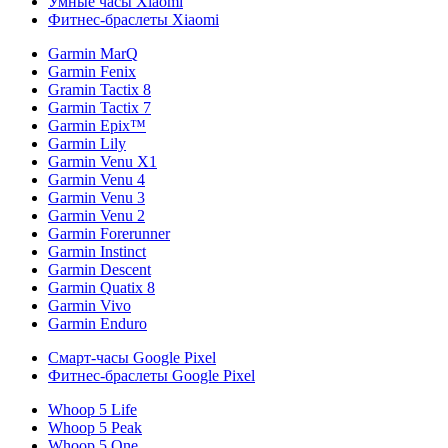
Умные часы Xiaomi
Фитнес-браслеты Xiaomi
Garmin MarQ
Garmin Fenix
Gramin Tactix 8
Garmin Tactix 7
Garmin Epix™
Garmin Lily
Garmin Venu X1
Garmin Venu 4
Garmin Venu 3
Garmin Venu 2
Garmin Forerunner
Garmin Instinct
Garmin Descent
Garmin Quatix 8
Garmin Vivo
Garmin Enduro
Смарт-часы Google Pixel
Фитнес-браслеты Google Pixel
Whoop 5 Life
Whoop 5 Peak
Whoop 5 One