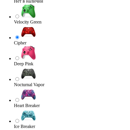
Нет в наличии
Velocity Green
Cipher
Deep Pink
Nocturnal Vapor
Heart Breaker
Ice Breaker