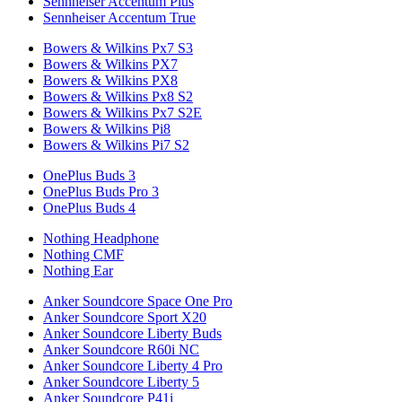
Sennheiser Accentum Plus
Sennheiser Accentum True
Bowers & Wilkins Px7 S3
Bowers & Wilkins PX7
Bowers & Wilkins PX8
Bowers & Wilkins Px8 S2
Bowers & Wilkins Px7 S2E
Bowers & Wilkins Pi8
Bowers & Wilkins Pi7 S2
OnePlus Buds 3
OnePlus Buds Pro 3
OnePlus Buds 4
Nothing Headphone
Nothing CMF
Nothing Ear
Anker Soundcore Space One Pro
Anker Soundcore Sport X20
Anker Soundcore Liberty Buds
Anker Soundcore R60i NC
Anker Soundcore Liberty 4 Pro
Anker Soundcore Liberty 5
Anker Soundcore P41i