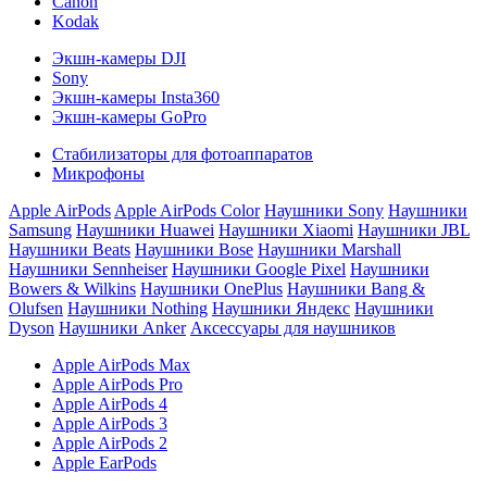
Canon
Kodak
Экшн-камеры DJI
Sony
Экшн-камеры Insta360
Экшн-камеры GoPro
Стабилизаторы для фотоаппаратов
Микрофоны
Apple AirPods
Apple AirPods Color
Наушники Sony
Наушники
Samsung
Наушники Huawei
Наушники Xiaomi
Наушники JBL
Наушники Beats
Наушники Bose
Наушники Marshall
Наушники Sennheiser
Наушники Google Pixel
Наушники
Bowers & Wilkins
Наушники OnePlus
Наушники Bang &
Olufsen
Наушники Nothing
Наушники Яндекс
Наушники
Dyson
Наушники Anker
Аксессуары для наушников
Apple AirPods Max
Apple AirPods Pro
Apple AirPods 4
Apple AirPods 3
Apple AirPods 2
Apple EarPods