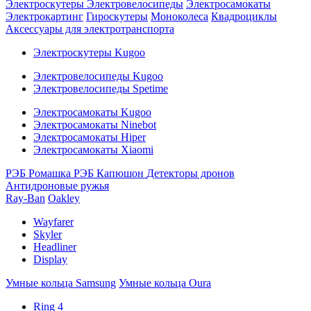
Электроскутеры
Электровелосипеды
Электросамокаты
Электрокартинг
Гироскутеры
Моноколеса
Квадроциклы
Аксессуары для электротранспорта
Электроскутеры Kugoo
Электровелосипеды Kugoo
Электровелосипеды Spetime
Электросамокаты Kugoo
Электросамокаты Ninebot
Электросамокаты Hiper
Электросамокаты Xiaomi
РЭБ Ромашка
РЭБ Капюшон
Детекторы дронов
Антидроновые ружья
Ray-Ban
Oakley
Wayfarer
Skyler
Headliner
Display
Умные кольца Samsung
Умные кольца Oura
Ring 4