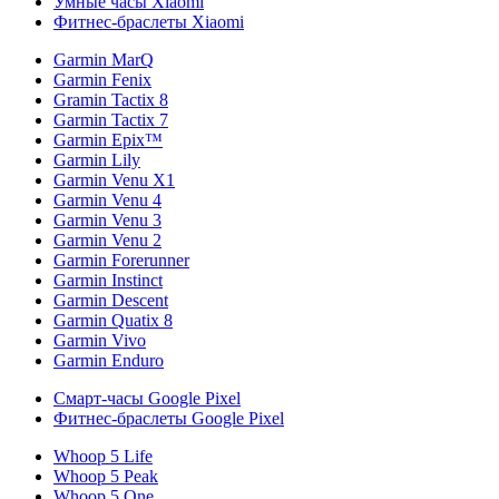
Умные часы Xiaomi
Фитнес-браслеты Xiaomi
Garmin MarQ
Garmin Fenix
Gramin Tactix 8
Garmin Tactix 7
Garmin Epix™
Garmin Lily
Garmin Venu X1
Garmin Venu 4
Garmin Venu 3
Garmin Venu 2
Garmin Forerunner
Garmin Instinct
Garmin Descent
Garmin Quatix 8
Garmin Vivo
Garmin Enduro
Смарт-часы Google Pixel
Фитнес-браслеты Google Pixel
Whoop 5 Life
Whoop 5 Peak
Whoop 5 One