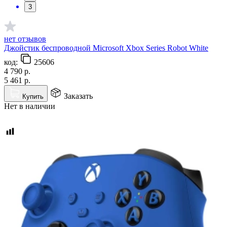
3
нет отзывов
Джойстик беспроводной Microsoft Xbox Series Robot White
код:
25606
4 790
р.
5 461
р.
Заказать
Купить
Нет в наличии