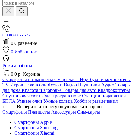
8(800)600-61-72
0
Сравнение
0
Избранное
Режим работы
0
0 р.
Корзина
Смартфоны и планшеты
Смарт-часы
Ноутбуки и компьютеры
TV
Игровые консоли
Фото и Видео
Наушники
Аудио
Товары
для дома
Красота и здоровье
Товары для авто
Квадрокоптеры
Спутниковая связь
Электротранспорт
Станции подавления
БПЛА
Умные очки
Умные кольца
Хобби и развлечения
Выберите интересующую вас категорию
Смартфоны
Планшеты
Аксессуары
Сим-карты
Смартфоны Apple
Смартфоны Samsung
Смартфоны Xiaomi