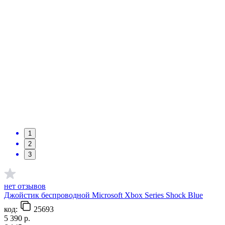
1
2
3
нет отзывов
Джойстик беспроводной Microsoft Xbox Series Shock Blue
код:
25693
5 390
р.