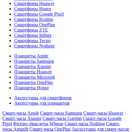
Смартфоны Huawei
Смартфоны Honor
Смартфоны Google Pixel
Смартфоны Realme
Смартфоны OnePlus
Смартфоны ZTE
Смартфоны Infinix
Смартфоны Tecno
Смартфоны Nothing
Планшеты Apple
Планшеты Samsung
Планшеты Xiaomi
Планшеты Huawei
Планшеты Microsoft
Планшеты OnePlus
Планшеты Honor
Аксессуары для смартфонов
Аксессуары для планшетов
Смарт-часы Apple
Смарт-часы Samsung
Смарт-часы Huawei
Смарт-часы Xiaomi
Смарт-часы Garmin
Смарт-часы Google
Pixel
Фитнес-браслеты Whoop
Смарт-часы Nothing
Смарт-
часы Amazfit
Смарт-часы OnePlus
Аксессуары для смарт-часов