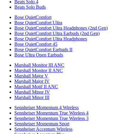
Beats Solo 4
Beats Solo Buds
Bose QuietComfort
Bose QuietComfort Ultra
Bose QuietComfort Ultra Headphones (2nd Gen)
Bose QuietComfort Ultra Earbuds (2nd Gen)
Bose QuietComfort Ultra Headphones
Bose QuietComfort 45
Bose QuietComfort Earbuds II
Bose Ultra Open Earbuds
Marshall Monitor III ANC
Marshall Monitor II ANC
Marshall Major V
Marshall Major IV
Marshall Motif II ANC
Marshall Minor IV
Marshall Minor III
Sennheiser Momentum 4 Wireless
Sennheiser Momentum True Wireless 4
Sennheiser Momentum True Wireless 3
Sennheiser Momentum Sport
Sennheiser Accentum Wireless