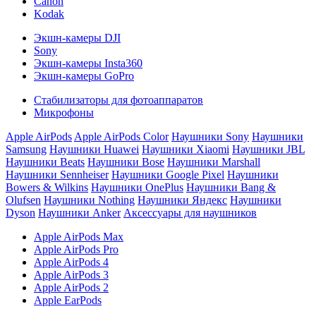
Canon
Kodak
Экшн-камеры DJI
Sony
Экшн-камеры Insta360
Экшн-камеры GoPro
Стабилизаторы для фотоаппаратов
Микрофоны
Apple AirPods
Apple AirPods Color
Наушники Sony
Наушники
Samsung
Наушники Huawei
Наушники Xiaomi
Наушники JBL
Наушники Beats
Наушники Bose
Наушники Marshall
Наушники Sennheiser
Наушники Google Pixel
Наушники
Bowers & Wilkins
Наушники OnePlus
Наушники Bang &
Olufsen
Наушники Nothing
Наушники Яндекс
Наушники
Dyson
Наушники Anker
Аксессуары для наушников
Apple AirPods Max
Apple AirPods Pro
Apple AirPods 4
Apple AirPods 3
Apple AirPods 2
Apple EarPods