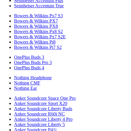
Sennheiser Accentum Plus
Sennheiser Accentum True
Bowers & Wilkins Px7 S3
Bowers & Wilkins PX7
Bowers & Wilkins PX8
Bowers & Wilkins Px8 S2
Bowers & Wilkins Px7 S2E
Bowers & Wilkins Pi8
Bowers & Wilkins Pi7 S2
OnePlus Buds 3
OnePlus Buds Pro 3
OnePlus Buds 4
Nothing Headphone
Nothing CMF
Nothing Ear
Anker Soundcore Space One Pro
Anker Soundcore Sport X20
Anker Soundcore Liberty Buds
Anker Soundcore R60i NC
Anker Soundcore Liberty 4 Pro
Anker Soundcore Liberty 5
Anker Soundcore P41i