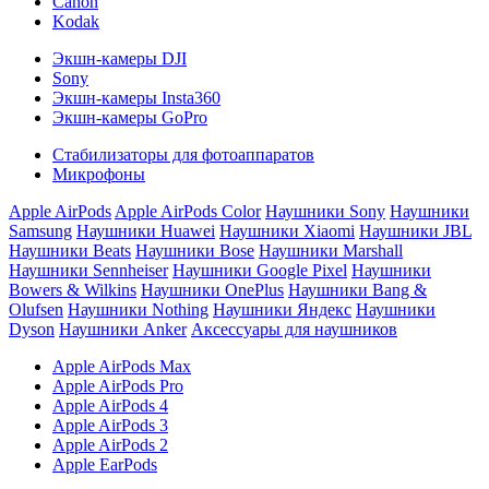
Canon
Kodak
Экшн-камеры DJI
Sony
Экшн-камеры Insta360
Экшн-камеры GoPro
Стабилизаторы для фотоаппаратов
Микрофоны
Apple AirPods
Apple AirPods Color
Наушники Sony
Наушники
Samsung
Наушники Huawei
Наушники Xiaomi
Наушники JBL
Наушники Beats
Наушники Bose
Наушники Marshall
Наушники Sennheiser
Наушники Google Pixel
Наушники
Bowers & Wilkins
Наушники OnePlus
Наушники Bang &
Olufsen
Наушники Nothing
Наушники Яндекс
Наушники
Dyson
Наушники Anker
Аксессуары для наушников
Apple AirPods Max
Apple AirPods Pro
Apple AirPods 4
Apple AirPods 3
Apple AirPods 2
Apple EarPods