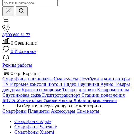
8(800)600-61-72
0
Сравнение
0
Избранное
Режим работы
0
0 р.
Корзина
Смартфоны и планшеты
Смарт-часы
Ноутбуки и компьютеры
TV
Игровые консоли
Фото и Видео
Наушники
Аудио
Товары
для дома
Красота и здоровье
Товары для авто
Квадрокоптеры
Спутниковая связь
Электротранспорт
Станции подавления
БПЛА
Умные очки
Умные кольца
Хобби и развлечения
Выберите интересующую вас категорию
Смартфоны
Планшеты
Аксессуары
Сим-карты
Смартфоны Apple
Смартфоны Samsung
Смартфоны Xiaomi