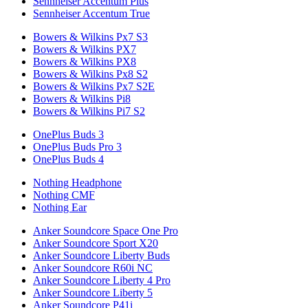
Sennheiser Accentum Plus
Sennheiser Accentum True
Bowers & Wilkins Px7 S3
Bowers & Wilkins PX7
Bowers & Wilkins PX8
Bowers & Wilkins Px8 S2
Bowers & Wilkins Px7 S2E
Bowers & Wilkins Pi8
Bowers & Wilkins Pi7 S2
OnePlus Buds 3
OnePlus Buds Pro 3
OnePlus Buds 4
Nothing Headphone
Nothing CMF
Nothing Ear
Anker Soundcore Space One Pro
Anker Soundcore Sport X20
Anker Soundcore Liberty Buds
Anker Soundcore R60i NC
Anker Soundcore Liberty 4 Pro
Anker Soundcore Liberty 5
Anker Soundcore P41i