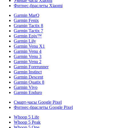
Умные часы Xiaomi
Фитнес-браслеты Xiaomi
Garmin MarQ
Garmin Fenix
Gramin Tactix 8
Garmin Tactix 7
Garmin Epix™
Garmin Lily
Garmin Venu X1
Garmin Venu 4
Garmin Venu 3
Garmin Venu 2
Garmin Forerunner
Garmin Instinct
Garmin Descent
Garmin Quatix 8
Garmin Vivo
Garmin Enduro
Смарт-часы Google Pixel
Фитнес-браслеты Google Pixel
Whoop 5 Life
Whoop 5 Peak
Whoop 5 One