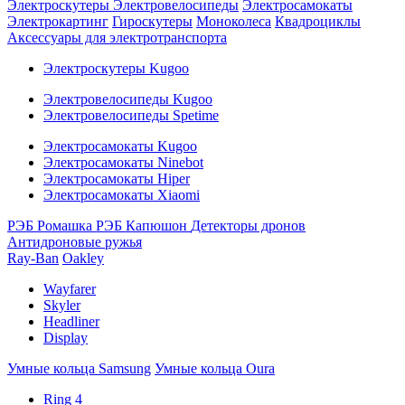
Электроскутеры
Электровелосипеды
Электросамокаты
Электрокартинг
Гироскутеры
Моноколеса
Квадроциклы
Аксессуары для электротранспорта
Электроскутеры Kugoo
Электровелосипеды Kugoo
Электровелосипеды Spetime
Электросамокаты Kugoo
Электросамокаты Ninebot
Электросамокаты Hiper
Электросамокаты Xiaomi
РЭБ Ромашка
РЭБ Капюшон
Детекторы дронов
Антидроновые ружья
Ray-Ban
Oakley
Wayfarer
Skyler
Headliner
Display
Умные кольца Samsung
Умные кольца Oura
Ring 4