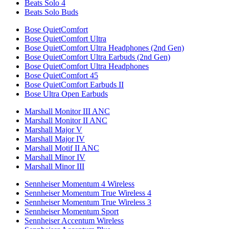
Beats Solo 4
Beats Solo Buds
Bose QuietComfort
Bose QuietComfort Ultra
Bose QuietComfort Ultra Headphones (2nd Gen)
Bose QuietComfort Ultra Earbuds (2nd Gen)
Bose QuietComfort Ultra Headphones
Bose QuietComfort 45
Bose QuietComfort Earbuds II
Bose Ultra Open Earbuds
Marshall Monitor III ANC
Marshall Monitor II ANC
Marshall Major V
Marshall Major IV
Marshall Motif II ANC
Marshall Minor IV
Marshall Minor III
Sennheiser Momentum 4 Wireless
Sennheiser Momentum True Wireless 4
Sennheiser Momentum True Wireless 3
Sennheiser Momentum Sport
Sennheiser Accentum Wireless