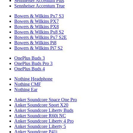
Sennheiser Accentum Plus
Sennheiser Accentum True
Bowers & Wilkins Px7 S3
Bowers & Wilkins PX7
Bowers & Wilkins PX8
Bowers & Wilkins Px8 S2
Bowers & Wilkins Px7 S2E
Bowers & Wilkins Pi8
Bowers & Wilkins Pi7 S2
OnePlus Buds 3
OnePlus Buds Pro 3
OnePlus Buds 4
Nothing Headphone
Nothing CMF
Nothing Ear
Anker Soundcore Space One Pro
Anker Soundcore Sport X20
Anker Soundcore Liberty Buds
Anker Soundcore R60i NC
Anker Soundcore Liberty 4 Pro
Anker Soundcore Liberty 5
Anker Soundcore P41i