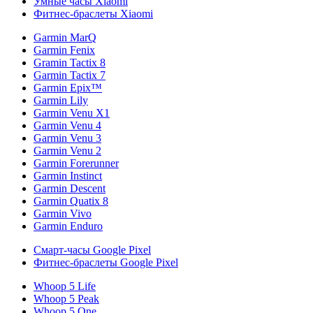
Умные часы Xiaomi
Фитнес-браслеты Xiaomi
Garmin MarQ
Garmin Fenix
Gramin Tactix 8
Garmin Tactix 7
Garmin Epix™
Garmin Lily
Garmin Venu X1
Garmin Venu 4
Garmin Venu 3
Garmin Venu 2
Garmin Forerunner
Garmin Instinct
Garmin Descent
Garmin Quatix 8
Garmin Vivo
Garmin Enduro
Смарт-часы Google Pixel
Фитнес-браслеты Google Pixel
Whoop 5 Life
Whoop 5 Peak
Whoop 5 One