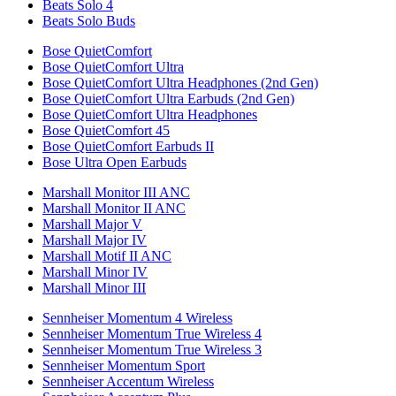
Beats Solo 4
Beats Solo Buds
Bose QuietComfort
Bose QuietComfort Ultra
Bose QuietComfort Ultra Headphones (2nd Gen)
Bose QuietComfort Ultra Earbuds (2nd Gen)
Bose QuietComfort Ultra Headphones
Bose QuietComfort 45
Bose QuietComfort Earbuds II
Bose Ultra Open Earbuds
Marshall Monitor III ANC
Marshall Monitor II ANC
Marshall Major V
Marshall Major IV
Marshall Motif II ANC
Marshall Minor IV
Marshall Minor III
Sennheiser Momentum 4 Wireless
Sennheiser Momentum True Wireless 4
Sennheiser Momentum True Wireless 3
Sennheiser Momentum Sport
Sennheiser Accentum Wireless