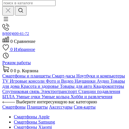
8(800)600-61-72
0
Сравнение
0
Избранное
Режим работы
0
0 р.
Корзина
Смартфоны и планшеты
Смарт-часы
Ноутбуки и компьютеры
TV
Игровые консоли
Фото и Видео
Наушники
Аудио
Товары
для дома
Красота и здоровье
Товары для авто
Квадрокоптеры
Спутниковая связь
Электротранспорт
Станции подавления
БПЛА
Умные очки
Умные кольца
Хобби и развлечения
Выберите интересующую вас категорию
Смартфоны
Планшеты
Аксессуары
Сим-карты
Смартфоны Apple
Смартфоны Samsung
Смартфоны Xiaomi