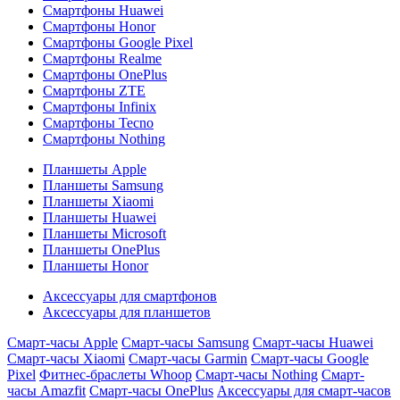
Смартфоны Huawei
Смартфоны Honor
Смартфоны Google Pixel
Смартфоны Realme
Смартфоны OnePlus
Смартфоны ZTE
Смартфоны Infinix
Смартфоны Tecno
Смартфоны Nothing
Планшеты Apple
Планшеты Samsung
Планшеты Xiaomi
Планшеты Huawei
Планшеты Microsoft
Планшеты OnePlus
Планшеты Honor
Аксессуары для смартфонов
Аксессуары для планшетов
Смарт-часы Apple
Смарт-часы Samsung
Смарт-часы Huawei
Смарт-часы Xiaomi
Смарт-часы Garmin
Смарт-часы Google
Pixel
Фитнес-браслеты Whoop
Смарт-часы Nothing
Смарт-
часы Amazfit
Смарт-часы OnePlus
Аксессуары для смарт-часов