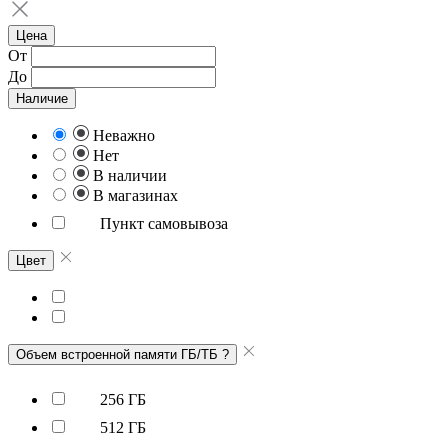
Цена
От
До
Наличие
Неважно
Нет
В наличии
В магазинах
Пункт самовывоза
Цвет
Объем встроенной памяти ГБ/ТБ
?
256 ГБ
512 ГБ