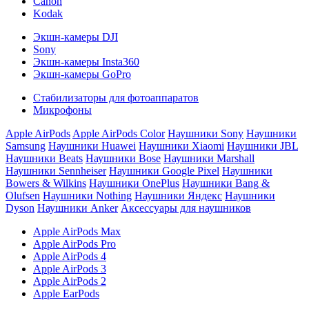
Canon
Kodak
Экшн-камеры DJI
Sony
Экшн-камеры Insta360
Экшн-камеры GoPro
Стабилизаторы для фотоаппаратов
Микрофоны
Apple AirPods
Apple AirPods Color
Наушники Sony
Наушники
Samsung
Наушники Huawei
Наушники Xiaomi
Наушники JBL
Наушники Beats
Наушники Bose
Наушники Marshall
Наушники Sennheiser
Наушники Google Pixel
Наушники
Bowers & Wilkins
Наушники OnePlus
Наушники Bang &
Olufsen
Наушники Nothing
Наушники Яндекс
Наушники
Dyson
Наушники Anker
Аксессуары для наушников
Apple AirPods Max
Apple AirPods Pro
Apple AirPods 4
Apple AirPods 3
Apple AirPods 2
Apple EarPods