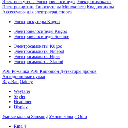
Электроскутеры
Электровелосипеды
Электросамокаты
Электрокартинг
Гироскутеры
Моноколеса
Квадроциклы
Аксессуары для электротранспорта
Электроскутеры Kugoo
Электровелосипеды Kugoo
Электровелосипеды Spetime
Электросамокаты Kugoo
Электросамокаты Ninebot
Электросамокаты Hiper
Электросамокаты Xiaomi
РЭБ Ромашка
РЭБ Капюшон
Детекторы дронов
Антидроновые ружья
Ray-Ban
Oakley
Wayfarer
Skyler
Headliner
Display
Умные кольца Samsung
Умные кольца Oura
Ring 4