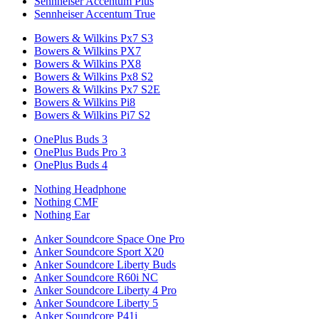
Sennheiser Accentum Plus
Sennheiser Accentum True
Bowers & Wilkins Px7 S3
Bowers & Wilkins PX7
Bowers & Wilkins PX8
Bowers & Wilkins Px8 S2
Bowers & Wilkins Px7 S2E
Bowers & Wilkins Pi8
Bowers & Wilkins Pi7 S2
OnePlus Buds 3
OnePlus Buds Pro 3
OnePlus Buds 4
Nothing Headphone
Nothing CMF
Nothing Ear
Anker Soundcore Space One Pro
Anker Soundcore Sport X20
Anker Soundcore Liberty Buds
Anker Soundcore R60i NC
Anker Soundcore Liberty 4 Pro
Anker Soundcore Liberty 5
Anker Soundcore P41i