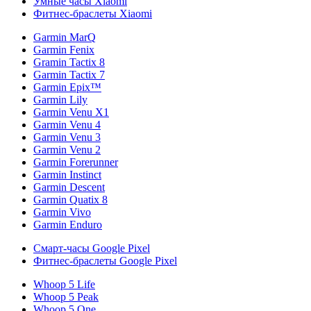
Умные часы Xiaomi
Фитнес-браслеты Xiaomi
Garmin MarQ
Garmin Fenix
Gramin Tactix 8
Garmin Tactix 7
Garmin Epix™
Garmin Lily
Garmin Venu X1
Garmin Venu 4
Garmin Venu 3
Garmin Venu 2
Garmin Forerunner
Garmin Instinct
Garmin Descent
Garmin Quatix 8
Garmin Vivo
Garmin Enduro
Смарт-часы Google Pixel
Фитнес-браслеты Google Pixel
Whoop 5 Life
Whoop 5 Peak
Whoop 5 One