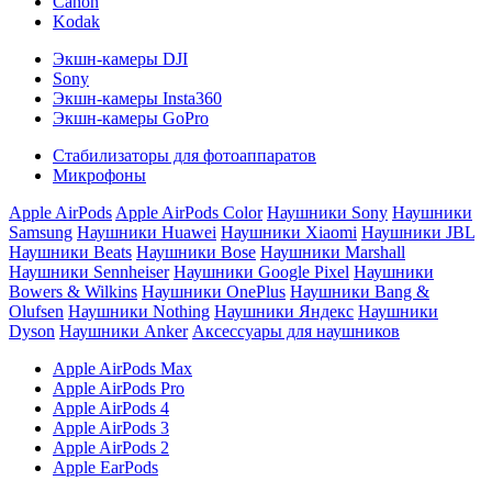
Canon
Kodak
Экшн-камеры DJI
Sony
Экшн-камеры Insta360
Экшн-камеры GoPro
Стабилизаторы для фотоаппаратов
Микрофоны
Apple AirPods
Apple AirPods Color
Наушники Sony
Наушники
Samsung
Наушники Huawei
Наушники Xiaomi
Наушники JBL
Наушники Beats
Наушники Bose
Наушники Marshall
Наушники Sennheiser
Наушники Google Pixel
Наушники
Bowers & Wilkins
Наушники OnePlus
Наушники Bang &
Olufsen
Наушники Nothing
Наушники Яндекс
Наушники
Dyson
Наушники Anker
Аксессуары для наушников
Apple AirPods Max
Apple AirPods Pro
Apple AirPods 4
Apple AirPods 3
Apple AirPods 2
Apple EarPods