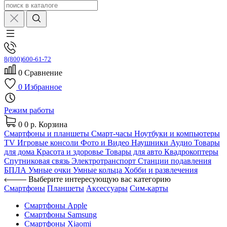
8(800)600-61-72
0
Сравнение
0
Избранное
Режим работы
0
0 р.
Корзина
Смартфоны и планшеты
Смарт-часы
Ноутбуки и компьютеры
TV
Игровые консоли
Фото и Видео
Наушники
Аудио
Товары
для дома
Красота и здоровье
Товары для авто
Квадрокоптеры
Спутниковая связь
Электротранспорт
Станции подавления
БПЛА
Умные очки
Умные кольца
Хобби и развлечения
Выберите интересующую вас категорию
Смартфоны
Планшеты
Аксессуары
Сим-карты
Смартфоны Apple
Смартфоны Samsung
Смартфоны Xiaomi