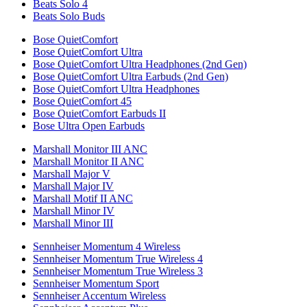
Beats Solo 4
Beats Solo Buds
Bose QuietComfort
Bose QuietComfort Ultra
Bose QuietComfort Ultra Headphones (2nd Gen)
Bose QuietComfort Ultra Earbuds (2nd Gen)
Bose QuietComfort Ultra Headphones
Bose QuietComfort 45
Bose QuietComfort Earbuds II
Bose Ultra Open Earbuds
Marshall Monitor III ANC
Marshall Monitor II ANC
Marshall Major V
Marshall Major IV
Marshall Motif II ANC
Marshall Minor IV
Marshall Minor III
Sennheiser Momentum 4 Wireless
Sennheiser Momentum True Wireless 4
Sennheiser Momentum True Wireless 3
Sennheiser Momentum Sport
Sennheiser Accentum Wireless