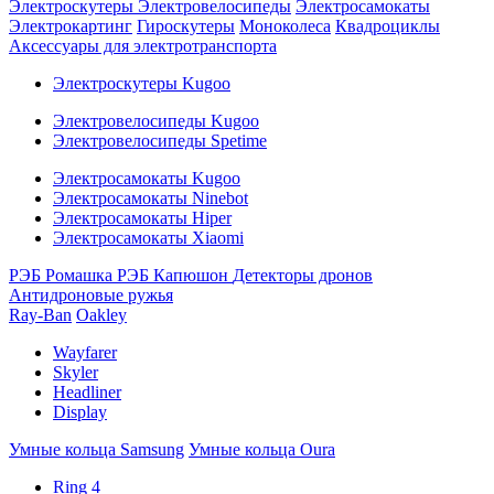
Электроскутеры
Электровелосипеды
Электросамокаты
Электрокартинг
Гироскутеры
Моноколеса
Квадроциклы
Аксессуары для электротранспорта
Электроскутеры Kugoo
Электровелосипеды Kugoo
Электровелосипеды Spetime
Электросамокаты Kugoo
Электросамокаты Ninebot
Электросамокаты Hiper
Электросамокаты Xiaomi
РЭБ Ромашка
РЭБ Капюшон
Детекторы дронов
Антидроновые ружья
Ray-Ban
Oakley
Wayfarer
Skyler
Headliner
Display
Умные кольца Samsung
Умные кольца Oura
Ring 4