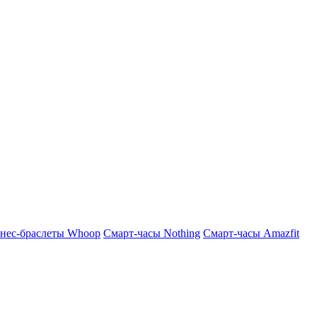
нес-браслеты Whoop
Смарт-часы Nothing
Смарт-часы Amazfit