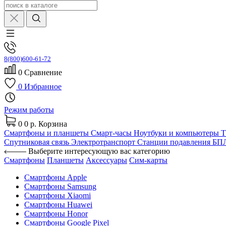
8(800)600-61-72
0
Сравнение
0
Избранное
Режим работы
0
0 р.
Корзина
Смартфоны и планшеты
Смарт-часы
Ноутбуки и компьютеры
Спутниковая связь
Электротранспорт
Станции подавления Б
Выберите интересующую вас категорию
Смартфоны
Планшеты
Аксессуары
Сим-карты
Смартфоны Apple
Смартфоны Samsung
Смартфоны Xiaomi
Смартфоны Huawei
Смартфоны Honor
Смартфоны Google Pixel