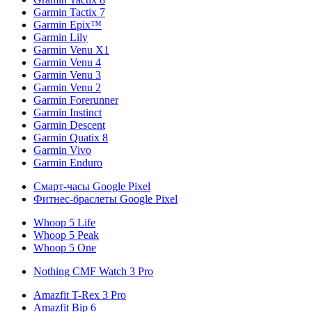
Garmin Tactix 7
Garmin Epix™
Garmin Lily
Garmin Venu X1
Garmin Venu 4
Garmin Venu 3
Garmin Venu 2
Garmin Forerunner
Garmin Instinct
Garmin Descent
Garmin Quatix 8
Garmin Vivo
Garmin Enduro
Смарт-часы Google Pixel
Фитнес-браслеты Google Pixel
Whoop 5 Life
Whoop 5 Peak
Whoop 5 One
Nothing CMF Watch 3 Pro
Amazfit T-Rex 3 Pro
Amazfit Bip 6