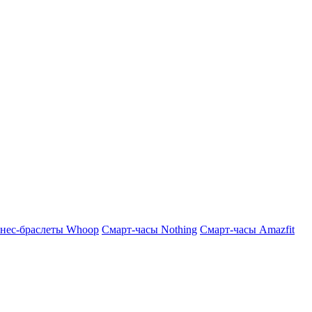
нес-браслеты Whoop
Смарт-часы Nothing
Смарт-часы Amazfit