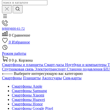
8(800)600-61-72
0
Сравнение
0
Избранное
Режим работы
0
0 р.
Корзина
Смартфоны и планшеты
Смарт-часы
Ноутбуки и компьютеры
Спутниковая связь
Электротранспорт
Станции подавления Б
Выберите интересующую вас категорию
Смартфоны
Планшеты
Аксессуары
Сим-карты
Смартфоны Apple
Смартфоны Samsung
Смартфоны Xiaomi
Смартфоны Huawei
Смартфоны Honor
Смартфоны Google Pixel