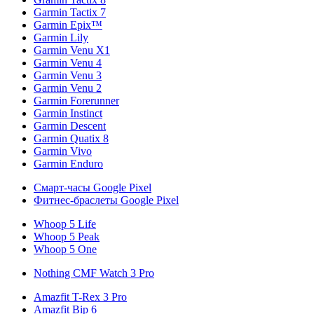
Garmin Tactix 7
Garmin Epix™
Garmin Lily
Garmin Venu X1
Garmin Venu 4
Garmin Venu 3
Garmin Venu 2
Garmin Forerunner
Garmin Instinct
Garmin Descent
Garmin Quatix 8
Garmin Vivo
Garmin Enduro
Смарт-часы Google Pixel
Фитнес-браслеты Google Pixel
Whoop 5 Life
Whoop 5 Peak
Whoop 5 One
Nothing CMF Watch 3 Pro
Amazfit T-Rex 3 Pro
Amazfit Bip 6