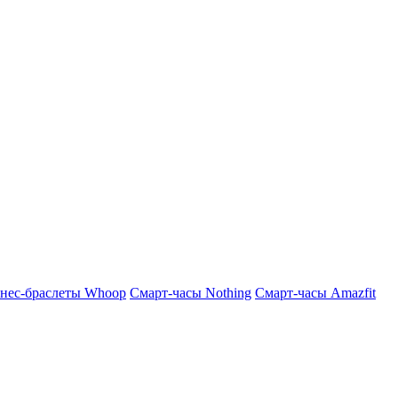
нес-браслеты Whoop
Смарт-часы Nothing
Смарт-часы Amazfit