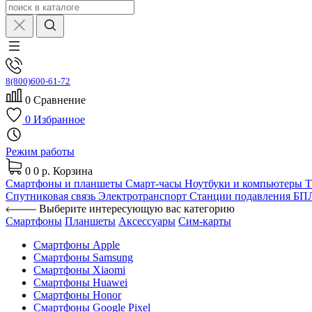
8(800)600-61-72
0
Сравнение
0
Избранное
Режим работы
0
0 р.
Корзина
Смартфоны и планшеты
Смарт-часы
Ноутбуки и компьютеры
Спутниковая связь
Электротранспорт
Станции подавления Б
Выберите интересующую вас категорию
Смартфоны
Планшеты
Аксессуары
Сим-карты
Смартфоны Apple
Смартфоны Samsung
Смартфоны Xiaomi
Смартфоны Huawei
Смартфоны Honor
Смартфоны Google Pixel