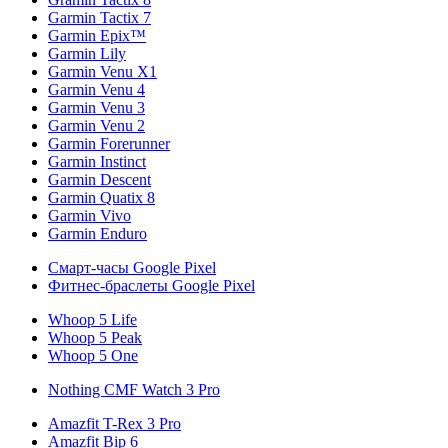
Garmin Tactix 7
Garmin Epix™
Garmin Lily
Garmin Venu X1
Garmin Venu 4
Garmin Venu 3
Garmin Venu 2
Garmin Forerunner
Garmin Instinct
Garmin Descent
Garmin Quatix 8
Garmin Vivo
Garmin Enduro
Смарт-часы Google Pixel
Фитнес-браслеты Google Pixel
Whoop 5 Life
Whoop 5 Peak
Whoop 5 One
Nothing CMF Watch 3 Pro
Amazfit T-Rex 3 Pro
Amazfit Bip 6