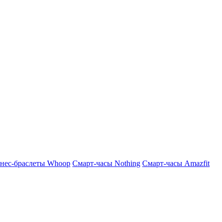
нес-браслеты Whoop
Смарт-часы Nothing
Смарт-часы Amazfit