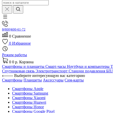
8(800)600-61-72
0
Сравнение
0
Избранное
Режим работы
0
0 р.
Корзина
Смартфоны и планшеты
Смарт-часы
Ноутбуки и компьютеры
Спутниковая связь
Электротранспорт
Станции подавления Б
Выберите интересующую вас категорию
Смартфоны
Планшеты
Аксессуары
Сим-карты
Смартфоны Apple
Смартфоны Samsung
Смартфоны Xiaomi
Смартфоны Huawei
Смартфоны Honor
Смартфоны Google Pixel