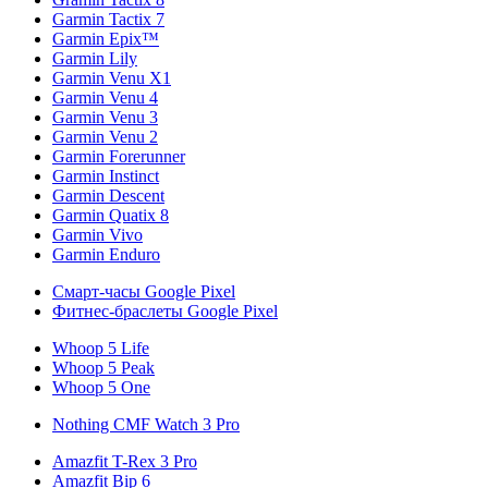
Garmin Tactix 7
Garmin Epix™
Garmin Lily
Garmin Venu X1
Garmin Venu 4
Garmin Venu 3
Garmin Venu 2
Garmin Forerunner
Garmin Instinct
Garmin Descent
Garmin Quatix 8
Garmin Vivo
Garmin Enduro
Смарт-часы Google Pixel
Фитнес-браслеты Google Pixel
Whoop 5 Life
Whoop 5 Peak
Whoop 5 One
Nothing CMF Watch 3 Pro
Amazfit T-Rex 3 Pro
Amazfit Bip 6