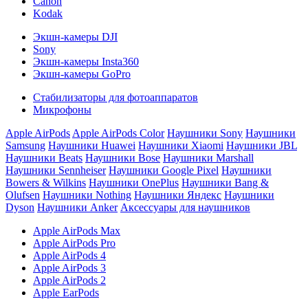
Canon
Kodak
Экшн-камеры DJI
Sony
Экшн-камеры Insta360
Экшн-камеры GoPro
Стабилизаторы для фотоаппаратов
Микрофоны
Apple AirPods
Apple AirPods Color
Наушники Sony
Наушники
Samsung
Наушники Huawei
Наушники Xiaomi
Наушники JBL
Наушники Beats
Наушники Bose
Наушники Marshall
Наушники Sennheiser
Наушники Google Pixel
Наушники
Bowers & Wilkins
Наушники OnePlus
Наушники Bang &
Olufsen
Наушники Nothing
Наушники Яндекс
Наушники
Dyson
Наушники Anker
Аксессуары для наушников
Apple AirPods Max
Apple AirPods Pro
Apple AirPods 4
Apple AirPods 3
Apple AirPods 2
Apple EarPods