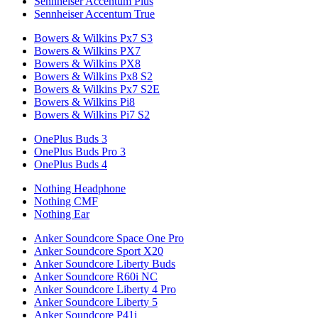
Sennheiser Accentum Plus
Sennheiser Accentum True
Bowers & Wilkins Px7 S3
Bowers & Wilkins PX7
Bowers & Wilkins PX8
Bowers & Wilkins Px8 S2
Bowers & Wilkins Px7 S2E
Bowers & Wilkins Pi8
Bowers & Wilkins Pi7 S2
OnePlus Buds 3
OnePlus Buds Pro 3
OnePlus Buds 4
Nothing Headphone
Nothing CMF
Nothing Ear
Anker Soundcore Space One Pro
Anker Soundcore Sport X20
Anker Soundcore Liberty Buds
Anker Soundcore R60i NC
Anker Soundcore Liberty 4 Pro
Anker Soundcore Liberty 5
Anker Soundcore P41i