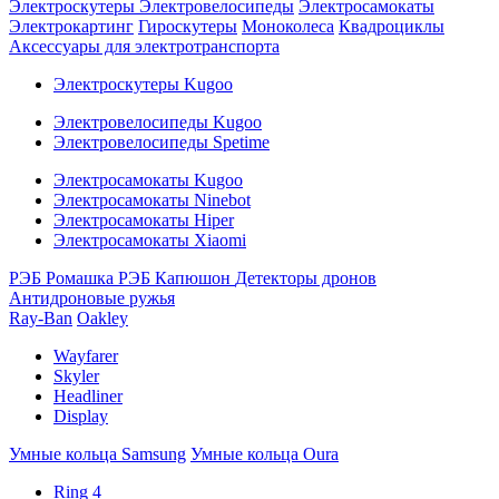
Электроскутеры
Электровелосипеды
Электросамокаты
Электрокартинг
Гироскутеры
Моноколеса
Квадроциклы
Аксессуары для электротранспорта
Электроскутеры Kugoo
Электровелосипеды Kugoo
Электровелосипеды Spetime
Электросамокаты Kugoo
Электросамокаты Ninebot
Электросамокаты Hiper
Электросамокаты Xiaomi
РЭБ Ромашка
РЭБ Капюшон
Детекторы дронов
Антидроновые ружья
Ray-Ban
Oakley
Wayfarer
Skyler
Headliner
Display
Умные кольца Samsung
Умные кольца Oura
Ring 4