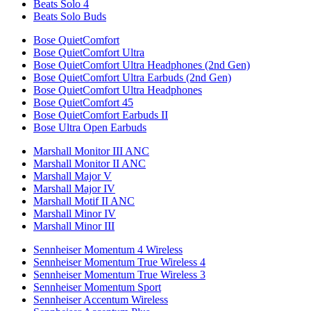
Beats Solo 4
Beats Solo Buds
Bose QuietComfort
Bose QuietComfort Ultra
Bose QuietComfort Ultra Headphones (2nd Gen)
Bose QuietComfort Ultra Earbuds (2nd Gen)
Bose QuietComfort Ultra Headphones
Bose QuietComfort 45
Bose QuietComfort Earbuds II
Bose Ultra Open Earbuds
Marshall Monitor III ANC
Marshall Monitor II ANC
Marshall Major V
Marshall Major IV
Marshall Motif II ANC
Marshall Minor IV
Marshall Minor III
Sennheiser Momentum 4 Wireless
Sennheiser Momentum True Wireless 4
Sennheiser Momentum True Wireless 3
Sennheiser Momentum Sport
Sennheiser Accentum Wireless