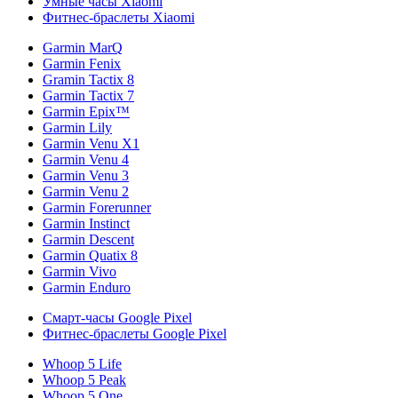
Умные часы Xiaomi
Фитнес-браслеты Xiaomi
Garmin MarQ
Garmin Fenix
Gramin Tactix 8
Garmin Tactix 7
Garmin Epix™
Garmin Lily
Garmin Venu X1
Garmin Venu 4
Garmin Venu 3
Garmin Venu 2
Garmin Forerunner
Garmin Instinct
Garmin Descent
Garmin Quatix 8
Garmin Vivo
Garmin Enduro
Смарт-часы Google Pixel
Фитнес-браслеты Google Pixel
Whoop 5 Life
Whoop 5 Peak
Whoop 5 One