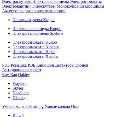
Электроскутеры
Электровелосипеды
Электросамокаты
Электрокартинг
Гироскутеры
Моноколеса
Квадроциклы
Аксессуары для электротранспорта
Электроскутеры Kugoo
Электровелосипеды Kugoo
Электровелосипеды Spetime
Электросамокаты Kugoo
Электросамокаты Ninebot
Электросамокаты Hiper
Электросамокаты Xiaomi
РЭБ Ромашка
РЭБ Капюшон
Детекторы дронов
Антидроновые ружья
Ray-Ban
Oakley
Wayfarer
Skyler
Headliner
Display
Умные кольца Samsung
Умные кольца Oura
Ring 4