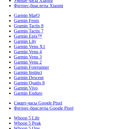
Умные часы Xiaomi
Фитнес-браслеты Xiaomi
Garmin MarQ
Garmin Fenix
Gramin Tactix 8
Garmin Tactix 7
Garmin Epix™
Garmin Lily
Garmin Venu X1
Garmin Venu 4
Garmin Venu 3
Garmin Venu 2
Garmin Forerunner
Garmin Instinct
Garmin Descent
Garmin Quatix 8
Garmin Vivo
Garmin Enduro
Смарт-часы Google Pixel
Фитнес-браслеты Google Pixel
Whoop 5 Life
Whoop 5 Peak
Whoop 5 One