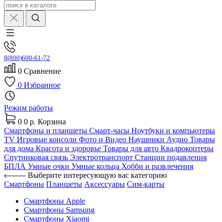
8(800)600-61-72
0
Сравнение
0
Избранное
Режим работы
0
0 р.
Корзина
Смартфоны и планшеты
Смарт-часы
Ноутбуки и компьютеры
TV
Игровые консоли
Фото и Видео
Наушники
Аудио
Товары
для дома
Красота и здоровье
Товары для авто
Квадрокоптеры
Спутниковая связь
Электротранспорт
Станции подавления
БПЛА
Умные очки
Умные кольца
Хобби и развлечения
Выберите интересующую вас категорию
Смартфоны
Планшеты
Аксессуары
Сим-карты
Смартфоны Apple
Смартфоны Samsung
Смартфоны Xiaomi