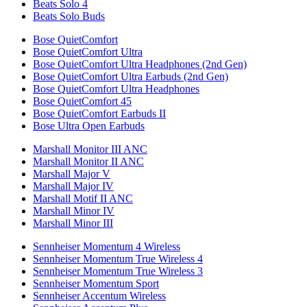
Beats Solo 4
Beats Solo Buds
Bose QuietComfort
Bose QuietComfort Ultra
Bose QuietComfort Ultra Headphones (2nd Gen)
Bose QuietComfort Ultra Earbuds (2nd Gen)
Bose QuietComfort Ultra Headphones
Bose QuietComfort 45
Bose QuietComfort Earbuds II
Bose Ultra Open Earbuds
Marshall Monitor III ANC
Marshall Monitor II ANC
Marshall Major V
Marshall Major IV
Marshall Motif II ANC
Marshall Minor IV
Marshall Minor III
Sennheiser Momentum 4 Wireless
Sennheiser Momentum True Wireless 4
Sennheiser Momentum True Wireless 3
Sennheiser Momentum Sport
Sennheiser Accentum Wireless