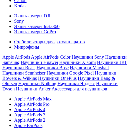
Canon
Kodak
Экшн-камеры DJI
Sony
Экшн-камеры Insta360
Экшн-камеры GoPro
Стабилизаторы для фотоаппаратов
Микрофоны
Apple AirPods
Apple AirPods Color
Наушники Sony
Наушники
Samsung
Наушники Huawei
Наушники Xiaomi
Наушники JBL
Наушники Beats
Наушники Bose
Наушники Marshall
Наушники Sennheiser
Наушники Google Pixel
Наушники
Bowers & Wilkins
Наушники OnePlus
Наушники Bang &
Olufsen
Наушники Nothing
Наушники Яндекс
Наушники
Dyson
Наушники Anker
Аксессуары для наушников
Apple AirPods Max
Apple AirPods Pro
Apple AirPods 4
Apple AirPods 3
Apple AirPods 2
Apple EarPods