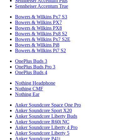
Sennheiser Accentum Plus
Sennheiser Accentum True
Bowers & Wilkins Px7 S3
Bowers & Wilkins PX7
Bowers & Wilkins PX8
Bowers & Wilkins Px8 S2
Bowers & Wilkins Px7 S2E
Bowers & Wilkins Pi8
Bowers & Wilkins Pi7 S2
OnePlus Buds 3
OnePlus Buds Pro 3
OnePlus Buds 4
Nothing Headphone
Nothing CMF
Nothing Ear
Anker Soundcore Space One Pro
Anker Soundcore Sport X20
Anker Soundcore Liberty Buds
Anker Soundcore R60i NC
Anker Soundcore Liberty 4 Pro
Anker Soundcore Liberty 5
Anker Soundcore P41i