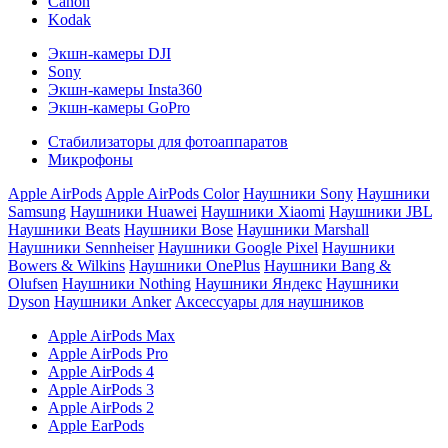
Canon
Kodak
Экшн-камеры DJI
Sony
Экшн-камеры Insta360
Экшн-камеры GoPro
Стабилизаторы для фотоаппаратов
Микрофоны
Apple AirPods
Apple AirPods Color
Наушники Sony
Наушники
Samsung
Наушники Huawei
Наушники Xiaomi
Наушники JBL
Наушники Beats
Наушники Bose
Наушники Marshall
Наушники Sennheiser
Наушники Google Pixel
Наушники
Bowers & Wilkins
Наушники OnePlus
Наушники Bang &
Olufsen
Наушники Nothing
Наушники Яндекс
Наушники
Dyson
Наушники Anker
Аксессуары для наушников
Apple AirPods Max
Apple AirPods Pro
Apple AirPods 4
Apple AirPods 3
Apple AirPods 2
Apple EarPods