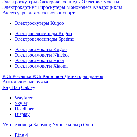
Электроскутеры
Электровелосипеды
Электросамокаты
Электрокартинг
Гироскутеры
Моноколеса
Квадроциклы
Аксессуары для электротранспорта
Электроскутеры Kugoo
Электровелосипеды Kugoo
Электровелосипеды Spetime
Электросамокаты Kugoo
Электросамокаты Ninebot
Электросамокаты Hiper
Электросамокаты Xiaomi
РЭБ Ромашка
РЭБ Капюшон
Детекторы дронов
Антидроновые ружья
Ray-Ban
Oakley
Wayfarer
Skyler
Headliner
Display
Умные кольца Samsung
Умные кольца Oura
Ring 4