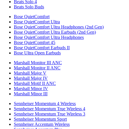
Beats Solo 4
Beats Solo Buds
Bose QuietComfort
Bose QuietComfort Ultra
Bose QuietComfort Ultra Headphones (2nd Gen)
Bose QuietComfort Ultra Earbuds (2nd Gen)
Bose QuietComfort Ultra Headphones
Bose QuietComfort 45
Bose QuietComfort Earbuds II
Bose Ultra Open Earbuds
Marshall Monitor III ANC
Marshall Monitor II ANC
Marshall Major V
Marshall Major IV
Marshall Motif II ANC
Marshall Minor IV
Marshall Minor III
Sennheiser Momentum 4 Wireless
Sennheiser Momentum True Wireless 4
Sennheiser Momentum True Wireless 3
Sennheiser Momentum Sport
Sennheiser Accentum Wireless