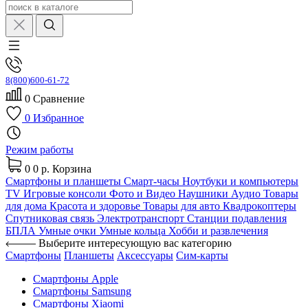
8(800)600-61-72
0
Сравнение
0
Избранное
Режим работы
0
0 р.
Корзина
Смартфоны и планшеты
Смарт-часы
Ноутбуки и компьютеры
TV
Игровые консоли
Фото и Видео
Наушники
Аудио
Товары
для дома
Красота и здоровье
Товары для авто
Квадрокоптеры
Спутниковая связь
Электротранспорт
Станции подавления
БПЛА
Умные очки
Умные кольца
Хобби и развлечения
Выберите интересующую вас категорию
Смартфоны
Планшеты
Аксессуары
Сим-карты
Смартфоны Apple
Смартфоны Samsung
Смартфоны Xiaomi