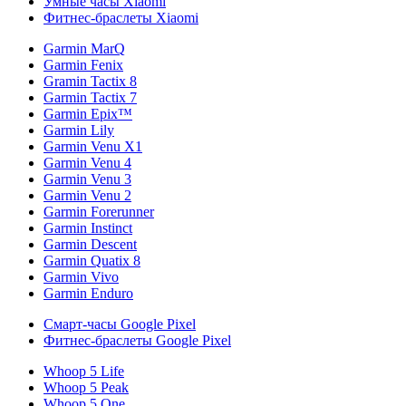
Умные часы Xiaomi
Фитнес-браслеты Xiaomi
Garmin MarQ
Garmin Fenix
Gramin Tactix 8
Garmin Tactix 7
Garmin Epix™
Garmin Lily
Garmin Venu X1
Garmin Venu 4
Garmin Venu 3
Garmin Venu 2
Garmin Forerunner
Garmin Instinct
Garmin Descent
Garmin Quatix 8
Garmin Vivo
Garmin Enduro
Смарт-часы Google Pixel
Фитнес-браслеты Google Pixel
Whoop 5 Life
Whoop 5 Peak
Whoop 5 One