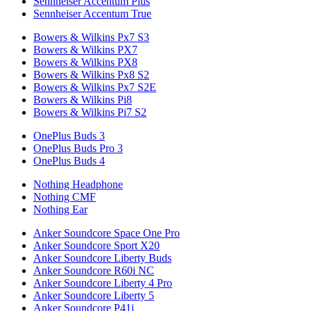
Sennheiser Accentum Plus
Sennheiser Accentum True
Bowers & Wilkins Px7 S3
Bowers & Wilkins PX7
Bowers & Wilkins PX8
Bowers & Wilkins Px8 S2
Bowers & Wilkins Px7 S2E
Bowers & Wilkins Pi8
Bowers & Wilkins Pi7 S2
OnePlus Buds 3
OnePlus Buds Pro 3
OnePlus Buds 4
Nothing Headphone
Nothing CMF
Nothing Ear
Anker Soundcore Space One Pro
Anker Soundcore Sport X20
Anker Soundcore Liberty Buds
Anker Soundcore R60i NC
Anker Soundcore Liberty 4 Pro
Anker Soundcore Liberty 5
Anker Soundcore P41i