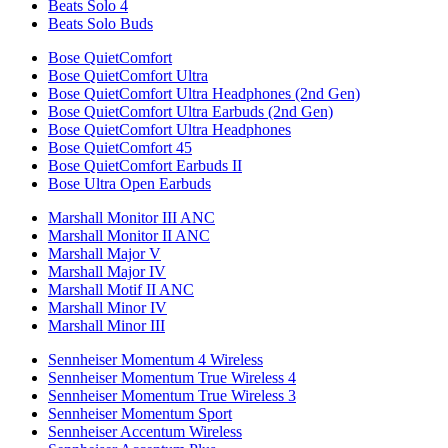
Beats Solo 4
Beats Solo Buds
Bose QuietComfort
Bose QuietComfort Ultra
Bose QuietComfort Ultra Headphones (2nd Gen)
Bose QuietComfort Ultra Earbuds (2nd Gen)
Bose QuietComfort Ultra Headphones
Bose QuietComfort 45
Bose QuietComfort Earbuds II
Bose Ultra Open Earbuds
Marshall Monitor III ANC
Marshall Monitor II ANC
Marshall Major V
Marshall Major IV
Marshall Motif II ANC
Marshall Minor IV
Marshall Minor III
Sennheiser Momentum 4 Wireless
Sennheiser Momentum True Wireless 4
Sennheiser Momentum True Wireless 3
Sennheiser Momentum Sport
Sennheiser Accentum Wireless