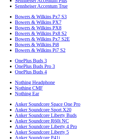
Sennheiser Accentum Plus
Sennheiser Accentum True
Bowers & Wilkins Px7 S3
Bowers & Wilkins PX7
Bowers & Wilkins PX8
Bowers & Wilkins Px8 S2
Bowers & Wilkins Px7 S2E
Bowers & Wilkins Pi8
Bowers & Wilkins Pi7 S2
OnePlus Buds 3
OnePlus Buds Pro 3
OnePlus Buds 4
Nothing Headphone
Nothing CMF
Nothing Ear
Anker Soundcore Space One Pro
Anker Soundcore Sport X20
Anker Soundcore Liberty Buds
Anker Soundcore R60i NC
Anker Soundcore Liberty 4 Pro
Anker Soundcore Liberty 5
Anker Soundcore P41i