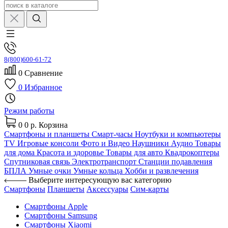
8(800)600-61-72
0
Сравнение
0
Избранное
Режим работы
0
0 р.
Корзина
Смартфоны и планшеты
Смарт-часы
Ноутбуки и компьютеры
TV
Игровые консоли
Фото и Видео
Наушники
Аудио
Товары
для дома
Красота и здоровье
Товары для авто
Квадрокоптеры
Спутниковая связь
Электротранспорт
Станции подавления
БПЛА
Умные очки
Умные кольца
Хобби и развлечения
Выберите интересующую вас категорию
Смартфоны
Планшеты
Аксессуары
Сим-карты
Смартфоны Apple
Смартфоны Samsung
Смартфоны Xiaomi