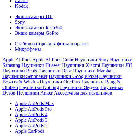
Canon
Kodak
Экшн-камеры DJI
Sony
Экшн-камеры Insta360
Экшн-камеры GoPro
Стабилизаторы для фотоаппаратов
Микрофоны
Apple AirPods
Apple AirPods Color
Наушники Sony
Наушники
Samsung
Наушники Huawei
Наушники Xiaomi
Наушники JBL
Наушники Beats
Наушники Bose
Наушники Marshall
Наушники Sennheiser
Наушники Google Pixel
Наушники
Bowers & Wilkins
Наушники OnePlus
Наушники Bang &
Olufsen
Наушники Nothing
Наушники Яндекс
Наушники
Dyson
Наушники Anker
Аксессуары для наушников
Apple AirPods Max
Apple AirPods Pro
Apple AirPods 4
Apple AirPods 3
Apple AirPods 2
Apple EarPods