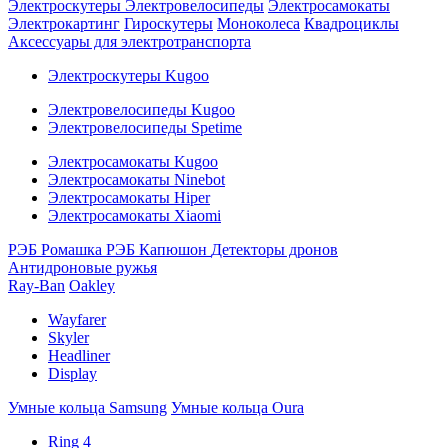
Электроскутеры
Электровелосипеды
Электросамокаты
Электрокартинг
Гироскутеры
Моноколеса
Квадроциклы
Аксессуары для электротранспорта
Электроскутеры Kugoo
Электровелосипеды Kugoo
Электровелосипеды Spetime
Электросамокаты Kugoo
Электросамокаты Ninebot
Электросамокаты Hiper
Электросамокаты Xiaomi
РЭБ Ромашка
РЭБ Капюшон
Детекторы дронов
Антидроновые ружья
Ray-Ban
Oakley
Wayfarer
Skyler
Headliner
Display
Умные кольца Samsung
Умные кольца Oura
Ring 4