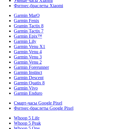
Умные часы Xiaomi
Фитнес-браслеты Xiaomi
Garmin MarQ
Garmin Fenix
Gramin Tactix 8
Garmin Tactix 7
Garmin Epix™
Garmin Lily
Garmin Venu X1
Garmin Venu 4
Garmin Venu 3
Garmin Venu 2
Garmin Forerunner
Garmin Instinct
Garmin Descent
Garmin Quatix 8
Garmin Vivo
Garmin Enduro
Смарт-часы Google Pixel
Фитнес-браслеты Google Pixel
Whoop 5 Life
Whoop 5 Peak
Whoop 5 One