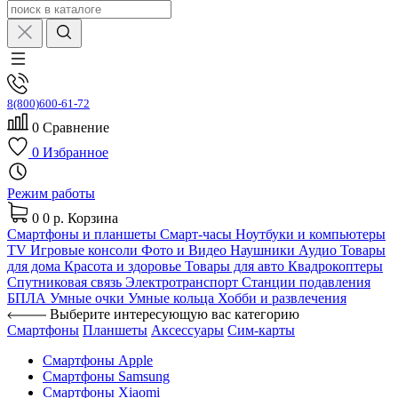
8(800)600-61-72
0
Сравнение
0
Избранное
Режим работы
0
0 р.
Корзина
Смартфоны и планшеты
Смарт-часы
Ноутбуки и компьютеры
TV
Игровые консоли
Фото и Видео
Наушники
Аудио
Товары
для дома
Красота и здоровье
Товары для авто
Квадрокоптеры
Спутниковая связь
Электротранспорт
Станции подавления
БПЛА
Умные очки
Умные кольца
Хобби и развлечения
Выберите интересующую вас категорию
Смартфоны
Планшеты
Аксессуары
Сим-карты
Смартфоны Apple
Смартфоны Samsung
Смартфоны Xiaomi