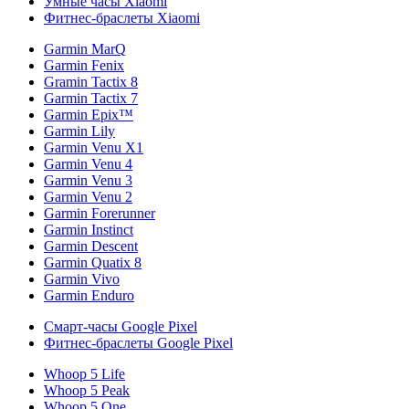
Умные часы Xiaomi
Фитнес-браслеты Xiaomi
Garmin MarQ
Garmin Fenix
Gramin Tactix 8
Garmin Tactix 7
Garmin Epix™
Garmin Lily
Garmin Venu X1
Garmin Venu 4
Garmin Venu 3
Garmin Venu 2
Garmin Forerunner
Garmin Instinct
Garmin Descent
Garmin Quatix 8
Garmin Vivo
Garmin Enduro
Смарт-часы Google Pixel
Фитнес-браслеты Google Pixel
Whoop 5 Life
Whoop 5 Peak
Whoop 5 One