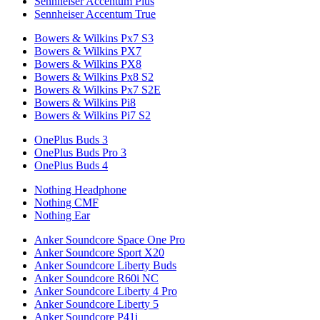
Sennheiser Accentum Plus
Sennheiser Accentum True
Bowers & Wilkins Px7 S3
Bowers & Wilkins PX7
Bowers & Wilkins PX8
Bowers & Wilkins Px8 S2
Bowers & Wilkins Px7 S2E
Bowers & Wilkins Pi8
Bowers & Wilkins Pi7 S2
OnePlus Buds 3
OnePlus Buds Pro 3
OnePlus Buds 4
Nothing Headphone
Nothing CMF
Nothing Ear
Anker Soundcore Space One Pro
Anker Soundcore Sport X20
Anker Soundcore Liberty Buds
Anker Soundcore R60i NC
Anker Soundcore Liberty 4 Pro
Anker Soundcore Liberty 5
Anker Soundcore P41i