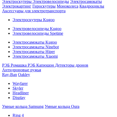
Электроскутеры
Электровелосипеды
Электросамокаты
Электрокартинг
Гироскутеры
Моноколеса
Квадроциклы
Аксессуары для электротранспорта
Электроскутеры Kugoo
Электровелосипеды Kugoo
Электровелосипеды Spetime
Электросамокаты Kugoo
Электросамокаты Ninebot
Электросамокаты Hiper
Электросамокаты Xiaomi
РЭБ Ромашка
РЭБ Капюшон
Детекторы дронов
Антидроновые ружья
Ray-Ban
Oakley
Wayfarer
Skyler
Headliner
Display
Умные кольца Samsung
Умные кольца Oura
Ring 4