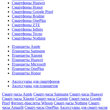
Смартфоны Huawei
Смартфоны Honor
Смартфоны Google Pixel
Смартфоны Realme
Смартфоны OnePlus
Смартфоны ZTE
Смартфоны Infinix
Смартфоны Tecno
Смартфоны Nothing
Планшеты Apple
Планшеты Samsung
Планшеты Xiaomi
Планшеты Huawei
Планшеты Microsoft
Планшеты OnePlus
Планшеты Honor
Аксессуары для смартфонов
Аксессуары для планшетов
Смарт-часы Apple
Смарт-часы Samsung
Смарт-часы Huawei
Смарт-часы Xiaomi
Смарт-часы Garmin
Смарт-часы Google
Pixel
Фитнес-браслеты Whoop
Смарт-часы Nothing
Смарт-
часы Amazfit
Смарт-часы OnePlus
Аксессуары для смарт-часов