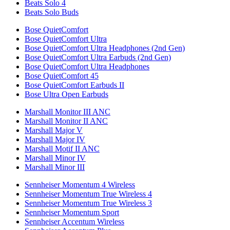
Beats Solo 4
Beats Solo Buds
Bose QuietComfort
Bose QuietComfort Ultra
Bose QuietComfort Ultra Headphones (2nd Gen)
Bose QuietComfort Ultra Earbuds (2nd Gen)
Bose QuietComfort Ultra Headphones
Bose QuietComfort 45
Bose QuietComfort Earbuds II
Bose Ultra Open Earbuds
Marshall Monitor III ANC
Marshall Monitor II ANC
Marshall Major V
Marshall Major IV
Marshall Motif II ANC
Marshall Minor IV
Marshall Minor III
Sennheiser Momentum 4 Wireless
Sennheiser Momentum True Wireless 4
Sennheiser Momentum True Wireless 3
Sennheiser Momentum Sport
Sennheiser Accentum Wireless