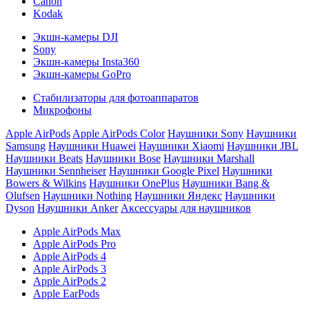
Canon
Kodak
Экшн-камеры DJI
Sony
Экшн-камеры Insta360
Экшн-камеры GoPro
Стабилизаторы для фотоаппаратов
Микрофоны
Apple AirPods
Apple AirPods Color
Наушники Sony
Наушники
Samsung
Наушники Huawei
Наушники Xiaomi
Наушники JBL
Наушники Beats
Наушники Bose
Наушники Marshall
Наушники Sennheiser
Наушники Google Pixel
Наушники
Bowers & Wilkins
Наушники OnePlus
Наушники Bang &
Olufsen
Наушники Nothing
Наушники Яндекс
Наушники
Dyson
Наушники Anker
Аксессуары для наушников
Apple AirPods Max
Apple AirPods Pro
Apple AirPods 4
Apple AirPods 3
Apple AirPods 2
Apple EarPods