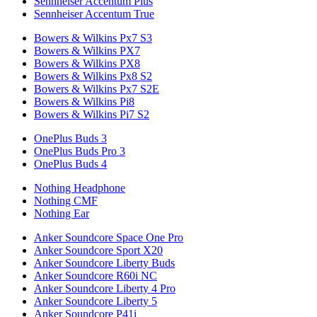
Sennheiser Accentum Plus
Sennheiser Accentum True
Bowers & Wilkins Px7 S3
Bowers & Wilkins PX7
Bowers & Wilkins PX8
Bowers & Wilkins Px8 S2
Bowers & Wilkins Px7 S2E
Bowers & Wilkins Pi8
Bowers & Wilkins Pi7 S2
OnePlus Buds 3
OnePlus Buds Pro 3
OnePlus Buds 4
Nothing Headphone
Nothing CMF
Nothing Ear
Anker Soundcore Space One Pro
Anker Soundcore Sport X20
Anker Soundcore Liberty Buds
Anker Soundcore R60i NC
Anker Soundcore Liberty 4 Pro
Anker Soundcore Liberty 5
Anker Soundcore P41i