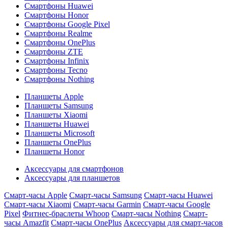
Смартфоны Huawei
Смартфоны Honor
Смартфоны Google Pixel
Смартфоны Realme
Смартфоны OnePlus
Смартфоны ZTE
Смартфоны Infinix
Смартфоны Tecno
Смартфоны Nothing
Планшеты Apple
Планшеты Samsung
Планшеты Xiaomi
Планшеты Huawei
Планшеты Microsoft
Планшеты OnePlus
Планшеты Honor
Аксессуары для смартфонов
Аксессуары для планшетов
Смарт-часы Apple
Смарт-часы Samsung
Смарт-часы Huawei
Смарт-часы Xiaomi
Смарт-часы Garmin
Смарт-часы Google
Pixel
Фитнес-браслеты Whoop
Смарт-часы Nothing
Смарт-
часы Amazfit
Смарт-часы OnePlus
Аксессуары для смарт-часов