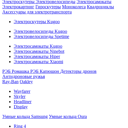
Электроскутеры
Электровелосипеды
Электросамокаты
Электрокартинг
Гироскутеры
Моноколеса
Квадроциклы
Аксессуары для электротранспорта
Электроскутеры Kugoo
Электровелосипеды Kugoo
Электровелосипеды Spetime
Электросамокаты Kugoo
Электросамокаты Ninebot
Электросамокаты Hiper
Электросамокаты Xiaomi
РЭБ Ромашка
РЭБ Капюшон
Детекторы дронов
Антидроновые ружья
Ray-Ban
Oakley
Wayfarer
Skyler
Headliner
Display
Умные кольца Samsung
Умные кольца Oura
Ring 4