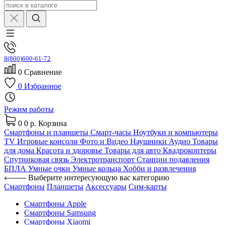
8(800)600-61-72
0
Сравнение
0
Избранное
Режим работы
0
0 р.
Корзина
Смартфоны и планшеты
Смарт-часы
Ноутбуки и компьютеры
TV
Игровые консоли
Фото и Видео
Наушники
Аудио
Товары
для дома
Красота и здоровье
Товары для авто
Квадрокоптеры
Спутниковая связь
Электротранспорт
Станции подавления
БПЛА
Умные очки
Умные кольца
Хобби и развлечения
Выберите интересующую вас категорию
Смартфоны
Планшеты
Аксессуары
Сим-карты
Смартфоны Apple
Смартфоны Samsung
Смартфоны Xiaomi