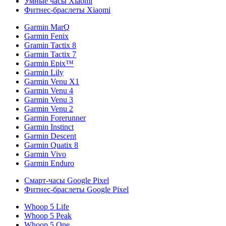
Умные часы Xiaomi
Фитнес-браслеты Xiaomi
Garmin MarQ
Garmin Fenix
Gramin Tactix 8
Garmin Tactix 7
Garmin Epix™
Garmin Lily
Garmin Venu X1
Garmin Venu 4
Garmin Venu 3
Garmin Venu 2
Garmin Forerunner
Garmin Instinct
Garmin Descent
Garmin Quatix 8
Garmin Vivo
Garmin Enduro
Смарт-часы Google Pixel
Фитнес-браслеты Google Pixel
Whoop 5 Life
Whoop 5 Peak
Whoop 5 One