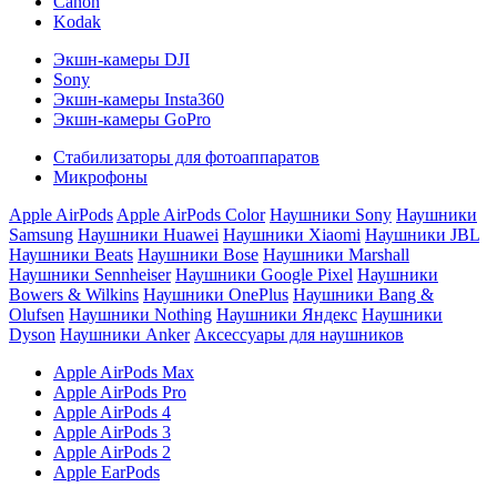
Canon
Kodak
Экшн-камеры DJI
Sony
Экшн-камеры Insta360
Экшн-камеры GoPro
Стабилизаторы для фотоаппаратов
Микрофоны
Apple AirPods
Apple AirPods Color
Наушники Sony
Наушники
Samsung
Наушники Huawei
Наушники Xiaomi
Наушники JBL
Наушники Beats
Наушники Bose
Наушники Marshall
Наушники Sennheiser
Наушники Google Pixel
Наушники
Bowers & Wilkins
Наушники OnePlus
Наушники Bang &
Olufsen
Наушники Nothing
Наушники Яндекс
Наушники
Dyson
Наушники Anker
Аксессуары для наушников
Apple AirPods Max
Apple AirPods Pro
Apple AirPods 4
Apple AirPods 3
Apple AirPods 2
Apple EarPods