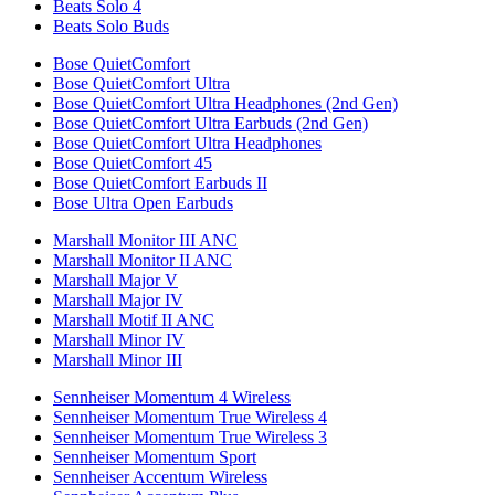
Beats Solo 4
Beats Solo Buds
Bose QuietComfort
Bose QuietComfort Ultra
Bose QuietComfort Ultra Headphones (2nd Gen)
Bose QuietComfort Ultra Earbuds (2nd Gen)
Bose QuietComfort Ultra Headphones
Bose QuietComfort 45
Bose QuietComfort Earbuds II
Bose Ultra Open Earbuds
Marshall Monitor III ANC
Marshall Monitor II ANC
Marshall Major V
Marshall Major IV
Marshall Motif II ANC
Marshall Minor IV
Marshall Minor III
Sennheiser Momentum 4 Wireless
Sennheiser Momentum True Wireless 4
Sennheiser Momentum True Wireless 3
Sennheiser Momentum Sport
Sennheiser Accentum Wireless