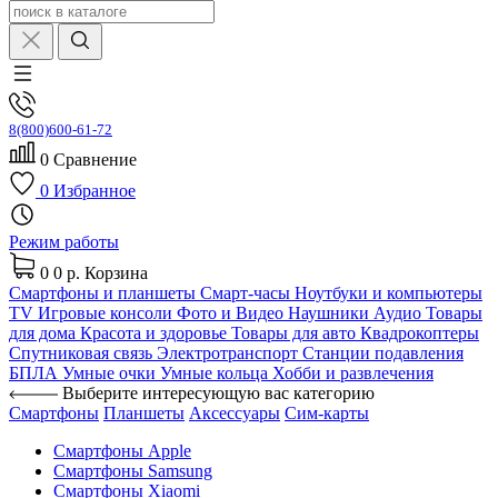
8(800)600-61-72
0
Сравнение
0
Избранное
Режим работы
0
0 р.
Корзина
Смартфоны и планшеты
Смарт-часы
Ноутбуки и компьютеры
TV
Игровые консоли
Фото и Видео
Наушники
Аудио
Товары
для дома
Красота и здоровье
Товары для авто
Квадрокоптеры
Спутниковая связь
Электротранспорт
Станции подавления
БПЛА
Умные очки
Умные кольца
Хобби и развлечения
Выберите интересующую вас категорию
Смартфоны
Планшеты
Аксессуары
Сим-карты
Смартфоны Apple
Смартфоны Samsung
Смартфоны Xiaomi