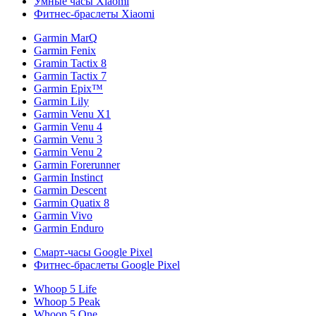
Умные часы Xiaomi
Фитнес-браслеты Xiaomi
Garmin MarQ
Garmin Fenix
Gramin Tactix 8
Garmin Tactix 7
Garmin Epix™
Garmin Lily
Garmin Venu X1
Garmin Venu 4
Garmin Venu 3
Garmin Venu 2
Garmin Forerunner
Garmin Instinct
Garmin Descent
Garmin Quatix 8
Garmin Vivo
Garmin Enduro
Смарт-часы Google Pixel
Фитнес-браслеты Google Pixel
Whoop 5 Life
Whoop 5 Peak
Whoop 5 One