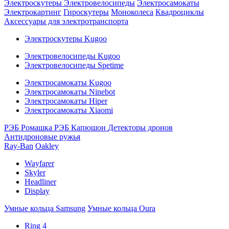
Электроскутеры
Электровелосипеды
Электросамокаты
Электрокартинг
Гироскутеры
Моноколеса
Квадроциклы
Аксессуары для электротранспорта
Электроскутеры Kugoo
Электровелосипеды Kugoo
Электровелосипеды Spetime
Электросамокаты Kugoo
Электросамокаты Ninebot
Электросамокаты Hiper
Электросамокаты Xiaomi
РЭБ Ромашка
РЭБ Капюшон
Детекторы дронов
Антидроновые ружья
Ray-Ban
Oakley
Wayfarer
Skyler
Headliner
Display
Умные кольца Samsung
Умные кольца Oura
Ring 4