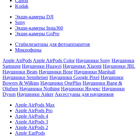
Canon
Kodak
Экшн-камеры DJI
Sony
Экшн-камеры Insta360
Экшн-камеры GoPro
Стабилизаторы для фотоаппаратов
Микрофоны
Apple AirPods
Apple AirPods Color
Наушники Sony
Наушники
Samsung
Наушники Huawei
Наушники Xiaomi
Наушники JBL
Наушники Beats
Наушники Bose
Наушники Marshall
Наушники Sennheiser
Наушники Google Pixel
Наушники
Bowers & Wilkins
Наушники OnePlus
Наушники Bang &
Olufsen
Наушники Nothing
Наушники Яндекс
Наушники
Dyson
Наушники Anker
Аксессуары для наушников
Apple AirPods Max
Apple AirPods Pro
Apple AirPods 4
Apple AirPods 3
Apple AirPods 2
Apple EarPods