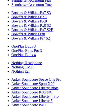
Sennheiser Accentum Plus
Sennheiser Accentum True
Bowers & Wilkins Px7 S3
Bowers & Wilkins PX7
Bowers & Wilkins PX8
Bowers & Wilkins Px8 S2
Bowers & Wilkins Px7 S2E
Bowers & Wilkins Pi8
Bowers & Wilkins Pi7 S2
OnePlus Buds 3
OnePlus Buds Pro 3
OnePlus Buds 4
Nothing Headphone
Nothing CMF
Nothing Ear
Anker Soundcore Space One Pro
Anker Soundcore Sport X20
Anker Soundcore Liberty Buds
Anker Soundcore R60i NC
Anker Soundcore Liberty 4 Pro
Anker Soundcore Liberty 5
Anker Soundcore P41i