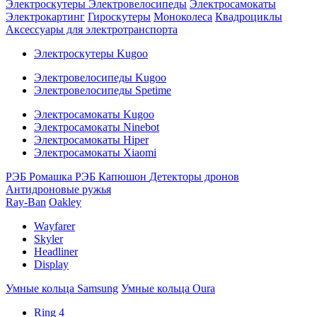
Электроскутеры
Электровелосипеды
Электросамокаты
Электрокартинг
Гироскутеры
Моноколеса
Квадроциклы
Аксессуары для электротранспорта
Электроскутеры Kugoo
Электровелосипеды Kugoo
Электровелосипеды Spetime
Электросамокаты Kugoo
Электросамокаты Ninebot
Электросамокаты Hiper
Электросамокаты Xiaomi
РЭБ Ромашка
РЭБ Капюшон
Детекторы дронов
Антидроновые ружья
Ray-Ban
Oakley
Wayfarer
Skyler
Headliner
Display
Умные кольца Samsung
Умные кольца Oura
Ring 4