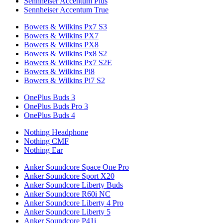
Sennheiser Accentum Plus
Sennheiser Accentum True
Bowers & Wilkins Px7 S3
Bowers & Wilkins PX7
Bowers & Wilkins PX8
Bowers & Wilkins Px8 S2
Bowers & Wilkins Px7 S2E
Bowers & Wilkins Pi8
Bowers & Wilkins Pi7 S2
OnePlus Buds 3
OnePlus Buds Pro 3
OnePlus Buds 4
Nothing Headphone
Nothing CMF
Nothing Ear
Anker Soundcore Space One Pro
Anker Soundcore Sport X20
Anker Soundcore Liberty Buds
Anker Soundcore R60i NC
Anker Soundcore Liberty 4 Pro
Anker Soundcore Liberty 5
Anker Soundcore P41i