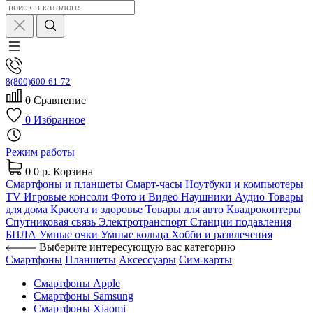
8(800)600-61-72
0
Сравнение
0
Избранное
Режим работы
0
0 р.
Корзина
Смартфоны и планшеты
Смарт-часы
Ноутбуки и компьютеры
TV
Игровые консоли
Фото и Видео
Наушники
Аудио
Товары
для дома
Красота и здоровье
Товары для авто
Квадрокоптеры
Спутниковая связь
Электротранспорт
Станции подавления
БПЛА
Умные очки
Умные кольца
Хобби и развлечения
Выберите интересующую вас категорию
Смартфоны
Планшеты
Аксессуары
Сим-карты
Смартфоны Apple
Смартфоны Samsung
Смартфоны Xiaomi