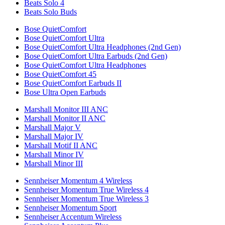
Beats Solo 4
Beats Solo Buds
Bose QuietComfort
Bose QuietComfort Ultra
Bose QuietComfort Ultra Headphones (2nd Gen)
Bose QuietComfort Ultra Earbuds (2nd Gen)
Bose QuietComfort Ultra Headphones
Bose QuietComfort 45
Bose QuietComfort Earbuds II
Bose Ultra Open Earbuds
Marshall Monitor III ANC
Marshall Monitor II ANC
Marshall Major V
Marshall Major IV
Marshall Motif II ANC
Marshall Minor IV
Marshall Minor III
Sennheiser Momentum 4 Wireless
Sennheiser Momentum True Wireless 4
Sennheiser Momentum True Wireless 3
Sennheiser Momentum Sport
Sennheiser Accentum Wireless