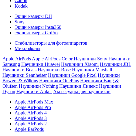
Canon
Kodak
Экшн-камеры DJI
Sony
Экшн-камеры Insta360
Экшн-камеры GoPro
Стабилизаторы для фотоаппаратов
Микрофоны
Apple AirPods
Apple AirPods Color
Наушники Sony
Наушники
Samsung
Наушники Huawei
Наушники Xiaomi
Наушники JBL
Наушники Beats
Наушники Bose
Наушники Marshall
Наушники Sennheiser
Наушники Google Pixel
Наушники
Bowers & Wilkins
Наушники OnePlus
Наушники Bang &
Olufsen
Наушники Nothing
Наушники Яндекс
Наушники
Dyson
Наушники Anker
Аксессуары для наушников
Apple AirPods Max
Apple AirPods Pro
Apple AirPods 4
Apple AirPods 3
Apple AirPods 2
Apple EarPods