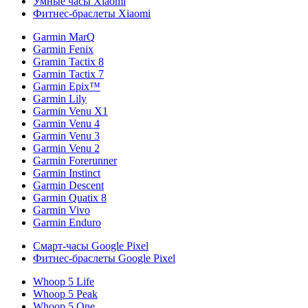
Умные часы Xiaomi
Фитнес-браслеты Xiaomi
Garmin MarQ
Garmin Fenix
Gramin Tactix 8
Garmin Tactix 7
Garmin Epix™
Garmin Lily
Garmin Venu X1
Garmin Venu 4
Garmin Venu 3
Garmin Venu 2
Garmin Forerunner
Garmin Instinct
Garmin Descent
Garmin Quatix 8
Garmin Vivo
Garmin Enduro
Смарт-часы Google Pixel
Фитнес-браслеты Google Pixel
Whoop 5 Life
Whoop 5 Peak
Whoop 5 One