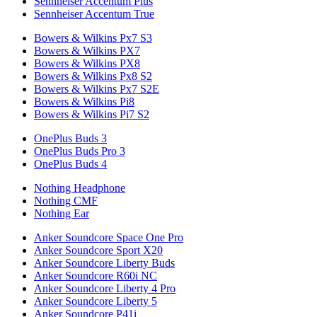
Sennheiser Accentum Plus
Sennheiser Accentum True
Bowers & Wilkins Px7 S3
Bowers & Wilkins PX7
Bowers & Wilkins PX8
Bowers & Wilkins Px8 S2
Bowers & Wilkins Px7 S2E
Bowers & Wilkins Pi8
Bowers & Wilkins Pi7 S2
OnePlus Buds 3
OnePlus Buds Pro 3
OnePlus Buds 4
Nothing Headphone
Nothing CMF
Nothing Ear
Anker Soundcore Space One Pro
Anker Soundcore Sport X20
Anker Soundcore Liberty Buds
Anker Soundcore R60i NC
Anker Soundcore Liberty 4 Pro
Anker Soundcore Liberty 5
Anker Soundcore P41i