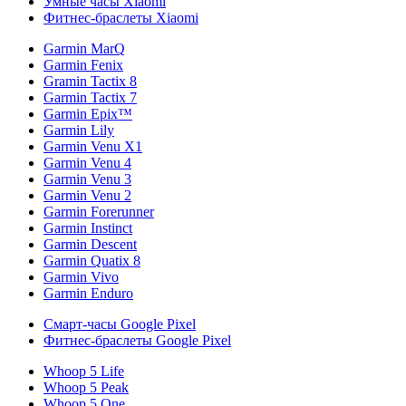
Умные часы Xiaomi
Фитнес-браслеты Xiaomi
Garmin MarQ
Garmin Fenix
Gramin Tactix 8
Garmin Tactix 7
Garmin Epix™
Garmin Lily
Garmin Venu X1
Garmin Venu 4
Garmin Venu 3
Garmin Venu 2
Garmin Forerunner
Garmin Instinct
Garmin Descent
Garmin Quatix 8
Garmin Vivo
Garmin Enduro
Смарт-часы Google Pixel
Фитнес-браслеты Google Pixel
Whoop 5 Life
Whoop 5 Peak
Whoop 5 One