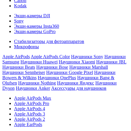
Canon
Kodak
Экшн-камеры DJI
Sony
Экшн-камеры Insta360
Экшн-камеры GoPro
Стабилизаторы для фотоаппаратов
Микрофоны
Apple AirPods
Apple AirPods Color
Наушники Sony
Наушники
Samsung
Наушники Huawei
Наушники Xiaomi
Наушники JBL
Наушники Beats
Наушники Bose
Наушники Marshall
Наушники Sennheiser
Наушники Google Pixel
Наушники
Bowers & Wilkins
Наушники OnePlus
Наушники Bang &
Olufsen
Наушники Nothing
Наушники Яндекс
Наушники
Dyson
Наушники Anker
Аксессуары для наушников
Apple AirPods Max
Apple AirPods Pro
Apple AirPods 4
Apple AirPods 3
Apple AirPods 2
Apple EarPods