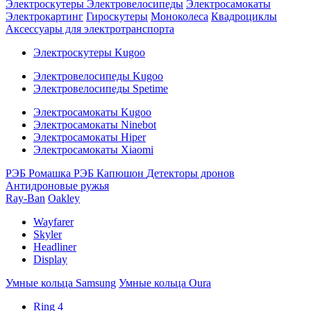
Электроскутеры
Электровелосипеды
Электросамокаты
Электрокартинг
Гироскутеры
Моноколеса
Квадроциклы
Аксессуары для электротранспорта
Электроскутеры Kugoo
Электровелосипеды Kugoo
Электровелосипеды Spetime
Электросамокаты Kugoo
Электросамокаты Ninebot
Электросамокаты Hiper
Электросамокаты Xiaomi
РЭБ Ромашка
РЭБ Капюшон
Детекторы дронов
Антидроновые ружья
Ray-Ban
Oakley
Wayfarer
Skyler
Headliner
Display
Умные кольца Samsung
Умные кольца Oura
Ring 4