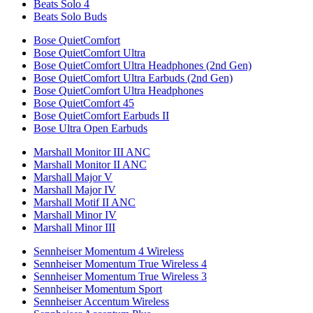
Beats Solo 4
Beats Solo Buds
Bose QuietComfort
Bose QuietComfort Ultra
Bose QuietComfort Ultra Headphones (2nd Gen)
Bose QuietComfort Ultra Earbuds (2nd Gen)
Bose QuietComfort Ultra Headphones
Bose QuietComfort 45
Bose QuietComfort Earbuds II
Bose Ultra Open Earbuds
Marshall Monitor III ANC
Marshall Monitor II ANC
Marshall Major V
Marshall Major IV
Marshall Motif II ANC
Marshall Minor IV
Marshall Minor III
Sennheiser Momentum 4 Wireless
Sennheiser Momentum True Wireless 4
Sennheiser Momentum True Wireless 3
Sennheiser Momentum Sport
Sennheiser Accentum Wireless