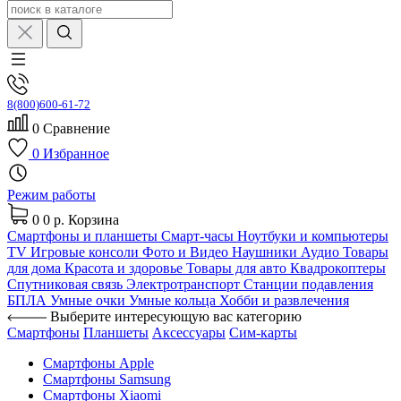
8(800)600-61-72
0
Сравнение
0
Избранное
Режим работы
0
0 р.
Корзина
Смартфоны и планшеты
Смарт-часы
Ноутбуки и компьютеры
TV
Игровые консоли
Фото и Видео
Наушники
Аудио
Товары
для дома
Красота и здоровье
Товары для авто
Квадрокоптеры
Спутниковая связь
Электротранспорт
Станции подавления
БПЛА
Умные очки
Умные кольца
Хобби и развлечения
Выберите интересующую вас категорию
Смартфоны
Планшеты
Аксессуары
Сим-карты
Смартфоны Apple
Смартфоны Samsung
Смартфоны Xiaomi