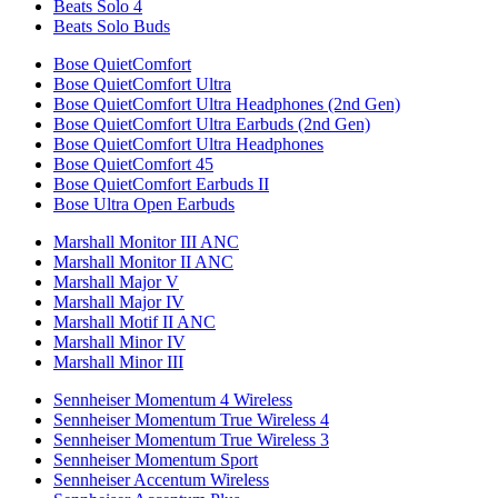
Beats Solo 4
Beats Solo Buds
Bose QuietComfort
Bose QuietComfort Ultra
Bose QuietComfort Ultra Headphones (2nd Gen)
Bose QuietComfort Ultra Earbuds (2nd Gen)
Bose QuietComfort Ultra Headphones
Bose QuietComfort 45
Bose QuietComfort Earbuds II
Bose Ultra Open Earbuds
Marshall Monitor III ANC
Marshall Monitor II ANC
Marshall Major V
Marshall Major IV
Marshall Motif II ANC
Marshall Minor IV
Marshall Minor III
Sennheiser Momentum 4 Wireless
Sennheiser Momentum True Wireless 4
Sennheiser Momentum True Wireless 3
Sennheiser Momentum Sport
Sennheiser Accentum Wireless