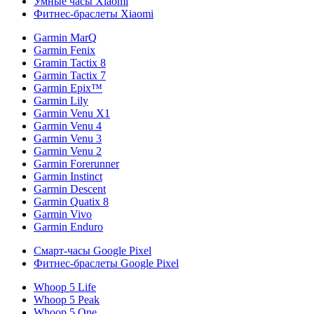
Умные часы Xiaomi
Фитнес-браслеты Xiaomi
Garmin MarQ
Garmin Fenix
Gramin Tactix 8
Garmin Tactix 7
Garmin Epix™
Garmin Lily
Garmin Venu X1
Garmin Venu 4
Garmin Venu 3
Garmin Venu 2
Garmin Forerunner
Garmin Instinct
Garmin Descent
Garmin Quatix 8
Garmin Vivo
Garmin Enduro
Смарт-часы Google Pixel
Фитнес-браслеты Google Pixel
Whoop 5 Life
Whoop 5 Peak
Whoop 5 One