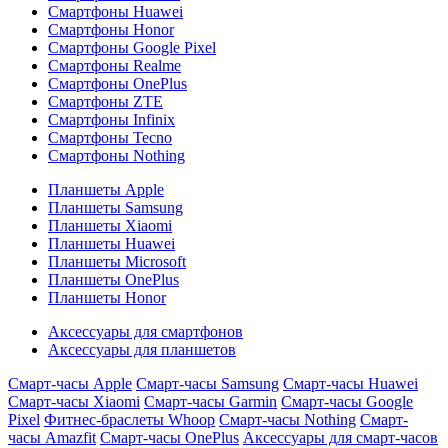
Смартфоны Huawei
Смартфоны Honor
Смартфоны Google Pixel
Смартфоны Realme
Смартфоны OnePlus
Смартфоны ZTE
Смартфоны Infinix
Смартфоны Tecno
Смартфоны Nothing
Планшеты Apple
Планшеты Samsung
Планшеты Xiaomi
Планшеты Huawei
Планшеты Microsoft
Планшеты OnePlus
Планшеты Honor
Аксессуары для смартфонов
Аксессуары для планшетов
Смарт-часы Apple
Смарт-часы Samsung
Смарт-часы Huawei
Смарт-часы Xiaomi
Смарт-часы Garmin
Смарт-часы Google
Pixel
Фитнес-браслеты Whoop
Смарт-часы Nothing
Смарт-
часы Amazfit
Смарт-часы OnePlus
Аксессуары для смарт-часов