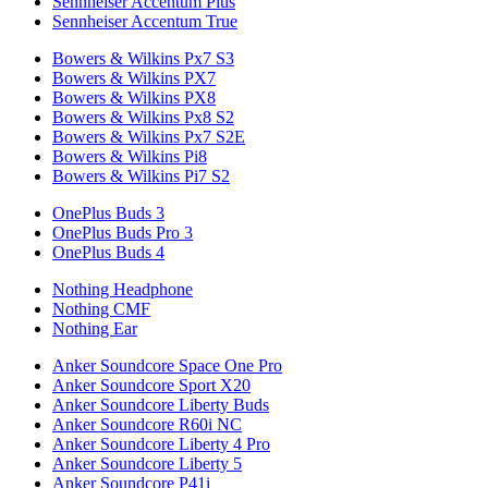
Sennheiser Accentum Plus
Sennheiser Accentum True
Bowers & Wilkins Px7 S3
Bowers & Wilkins PX7
Bowers & Wilkins PX8
Bowers & Wilkins Px8 S2
Bowers & Wilkins Px7 S2E
Bowers & Wilkins Pi8
Bowers & Wilkins Pi7 S2
OnePlus Buds 3
OnePlus Buds Pro 3
OnePlus Buds 4
Nothing Headphone
Nothing CMF
Nothing Ear
Anker Soundcore Space One Pro
Anker Soundcore Sport X20
Anker Soundcore Liberty Buds
Anker Soundcore R60i NC
Anker Soundcore Liberty 4 Pro
Anker Soundcore Liberty 5
Anker Soundcore P41i