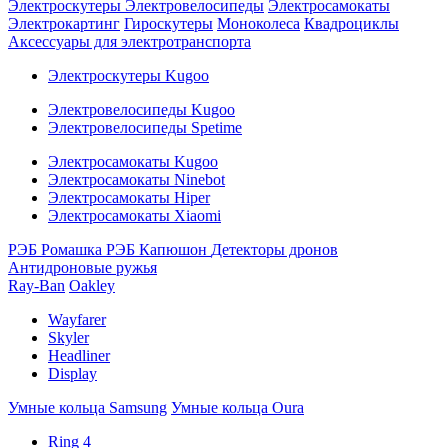
Электроскутеры
Электровелосипеды
Электросамокаты
Электрокартинг
Гироскутеры
Моноколеса
Квадроциклы
Аксессуары для электротранспорта
Электроскутеры Kugoo
Электровелосипеды Kugoo
Электровелосипеды Spetime
Электросамокаты Kugoo
Электросамокаты Ninebot
Электросамокаты Hiper
Электросамокаты Xiaomi
РЭБ Ромашка
РЭБ Капюшон
Детекторы дронов
Антидроновые ружья
Ray-Ban
Oakley
Wayfarer
Skyler
Headliner
Display
Умные кольца Samsung
Умные кольца Oura
Ring 4