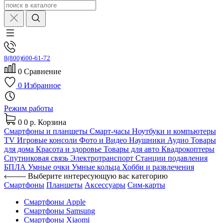
8(800)600-61-72
0
Сравнение
0
Избранное
Режим работы
0
0 р.
Корзина
Смартфоны и планшеты
Смарт-часы
Ноутбуки и компьютеры
TV
Игровые консоли
Фото и Видео
Наушники
Аудио
Товары
для дома
Красота и здоровье
Товары для авто
Квадрокоптеры
Спутниковая связь
Электротранспорт
Станции подавления
БПЛА
Умные очки
Умные кольца
Хобби и развлечения
Выберите интересующую вас категорию
Смартфоны
Планшеты
Аксессуары
Сим-карты
Смартфоны Apple
Смартфоны Samsung
Смартфоны Xiaomi