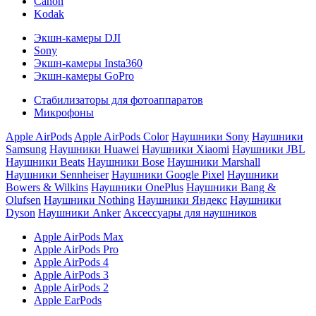
Canon
Kodak
Экшн-камеры DJI
Sony
Экшн-камеры Insta360
Экшн-камеры GoPro
Стабилизаторы для фотоаппаратов
Микрофоны
Apple AirPods
Apple AirPods Color
Наушники Sony
Наушники
Samsung
Наушники Huawei
Наушники Xiaomi
Наушники JBL
Наушники Beats
Наушники Bose
Наушники Marshall
Наушники Sennheiser
Наушники Google Pixel
Наушники
Bowers & Wilkins
Наушники OnePlus
Наушники Bang &
Olufsen
Наушники Nothing
Наушники Яндекс
Наушники
Dyson
Наушники Anker
Аксессуары для наушников
Apple AirPods Max
Apple AirPods Pro
Apple AirPods 4
Apple AirPods 3
Apple AirPods 2
Apple EarPods