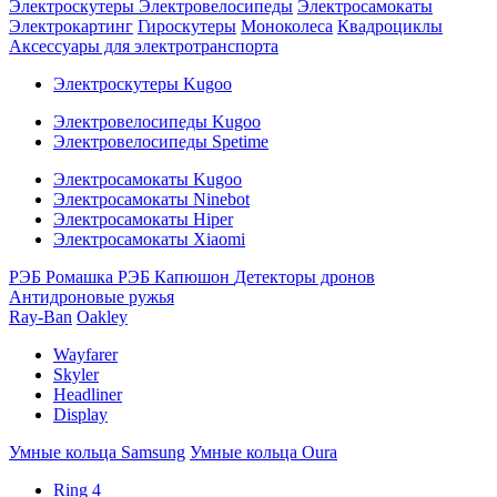
Электроскутеры
Электровелосипеды
Электросамокаты
Электрокартинг
Гироскутеры
Моноколеса
Квадроциклы
Аксессуары для электротранспорта
Электроскутеры Kugoo
Электровелосипеды Kugoo
Электровелосипеды Spetime
Электросамокаты Kugoo
Электросамокаты Ninebot
Электросамокаты Hiper
Электросамокаты Xiaomi
РЭБ Ромашка
РЭБ Капюшон
Детекторы дронов
Антидроновые ружья
Ray-Ban
Oakley
Wayfarer
Skyler
Headliner
Display
Умные кольца Samsung
Умные кольца Oura
Ring 4