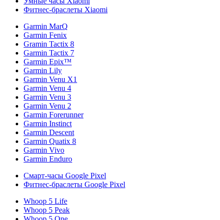
Умные часы Xiaomi
Фитнес-браслеты Xiaomi
Garmin MarQ
Garmin Fenix
Gramin Tactix 8
Garmin Tactix 7
Garmin Epix™
Garmin Lily
Garmin Venu X1
Garmin Venu 4
Garmin Venu 3
Garmin Venu 2
Garmin Forerunner
Garmin Instinct
Garmin Descent
Garmin Quatix 8
Garmin Vivo
Garmin Enduro
Смарт-часы Google Pixel
Фитнес-браслеты Google Pixel
Whoop 5 Life
Whoop 5 Peak
Whoop 5 One