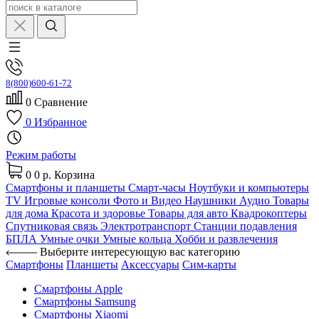
8(800)600-61-72
0
Сравнение
0
Избранное
Режим работы
0
0 р.
Корзина
Смартфоны и планшеты
Смарт-часы
Ноутбуки и компьютеры
TV
Игровые консоли
Фото и Видео
Наушники
Аудио
Товары
для дома
Красота и здоровье
Товары для авто
Квадрокоптеры
Спутниковая связь
Электротранспорт
Станции подавления
БПЛА
Умные очки
Умные кольца
Хобби и развлечения
Выберите интересующую вас категорию
Смартфоны
Планшеты
Аксессуары
Сим-карты
Смартфоны Apple
Смартфоны Samsung
Смартфоны Xiaomi