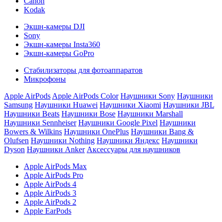
Canon
Kodak
Экшн-камеры DJI
Sony
Экшн-камеры Insta360
Экшн-камеры GoPro
Стабилизаторы для фотоаппаратов
Микрофоны
Apple AirPods
Apple AirPods Color
Наушники Sony
Наушники
Samsung
Наушники Huawei
Наушники Xiaomi
Наушники JBL
Наушники Beats
Наушники Bose
Наушники Marshall
Наушники Sennheiser
Наушники Google Pixel
Наушники
Bowers & Wilkins
Наушники OnePlus
Наушники Bang &
Olufsen
Наушники Nothing
Наушники Яндекс
Наушники
Dyson
Наушники Anker
Аксессуары для наушников
Apple AirPods Max
Apple AirPods Pro
Apple AirPods 4
Apple AirPods 3
Apple AirPods 2
Apple EarPods