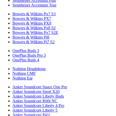
Sennheiser Accentum Plus
Sennheiser Accentum True
Bowers & Wilkins Px7 S3
Bowers & Wilkins PX7
Bowers & Wilkins PX8
Bowers & Wilkins Px8 S2
Bowers & Wilkins Px7 S2E
Bowers & Wilkins Pi8
Bowers & Wilkins Pi7 S2
OnePlus Buds 3
OnePlus Buds Pro 3
OnePlus Buds 4
Nothing Headphone
Nothing CMF
Nothing Ear
Anker Soundcore Space One Pro
Anker Soundcore Sport X20
Anker Soundcore Liberty Buds
Anker Soundcore R60i NC
Anker Soundcore Liberty 4 Pro
Anker Soundcore Liberty 5
Anker Soundcore P41i