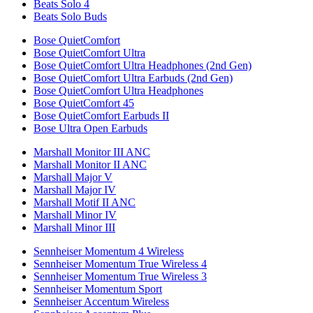
Beats Solo 4
Beats Solo Buds
Bose QuietComfort
Bose QuietComfort Ultra
Bose QuietComfort Ultra Headphones (2nd Gen)
Bose QuietComfort Ultra Earbuds (2nd Gen)
Bose QuietComfort Ultra Headphones
Bose QuietComfort 45
Bose QuietComfort Earbuds II
Bose Ultra Open Earbuds
Marshall Monitor III ANC
Marshall Monitor II ANC
Marshall Major V
Marshall Major IV
Marshall Motif II ANC
Marshall Minor IV
Marshall Minor III
Sennheiser Momentum 4 Wireless
Sennheiser Momentum True Wireless 4
Sennheiser Momentum True Wireless 3
Sennheiser Momentum Sport
Sennheiser Accentum Wireless