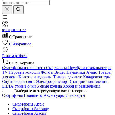
8(800)600-61-72
0
Сравнение
0
Избранное
Режим работы
0
0 р.
Корзина
Смартфоны и планшеты
Смарт-часы
Ноутбуки и компьютеры
TV
Игровые консоли
Фото и Видео
Наушники
Аудио
Товары
для дома
Красота и здоровье
Товары для авто
Квадрокоптеры
Спутниковая связь
Электротранспорт
Станции подавления
БПЛА
Умные очки
Умные кольца
Хобби и развлечения
Выберите интересующую вас категорию
Смартфоны
Планшеты
Аксессуары
Сим-карты
Смартфоны Apple
Смартфоны Samsung
Смартфоны Xiaomi