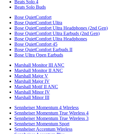
Beats Solo 4
Beats Solo Buds
Bose QuietComfort
Bose QuietComfort Ultra
Bose QuietComfort Ultra Headphones (2nd Gen)
Bose QuietComfort Ultra Earbuds (2nd Gen)
Bose QuietComfort Ultra Headphones
Bose QuietComfort 45
Bose QuietComfort Earbuds II
Bose Ultra Open Earbuds
Marshall Monitor III ANC
Marshall Monitor II ANC
Marshall Major V
Marshall Major IV
Marshall Motif II ANC
Marshall Minor IV
Marshall Minor III
Sennheiser Momentum 4 Wireless
Sennheiser Momentum True Wireless 4
Sennheiser Momentum True Wireless 3
Sennheiser Momentum Sport
Sennheiser Accentum Wireless