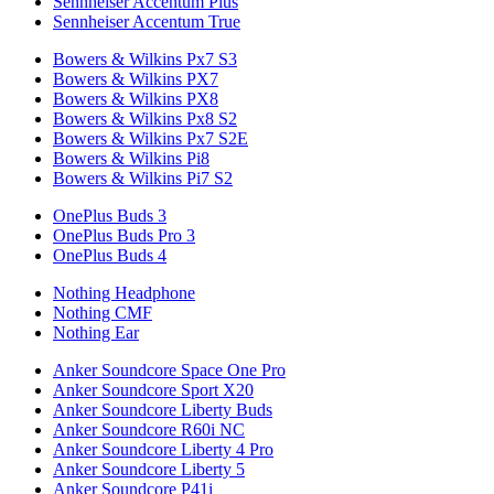
Sennheiser Accentum Plus
Sennheiser Accentum True
Bowers & Wilkins Px7 S3
Bowers & Wilkins PX7
Bowers & Wilkins PX8
Bowers & Wilkins Px8 S2
Bowers & Wilkins Px7 S2E
Bowers & Wilkins Pi8
Bowers & Wilkins Pi7 S2
OnePlus Buds 3
OnePlus Buds Pro 3
OnePlus Buds 4
Nothing Headphone
Nothing CMF
Nothing Ear
Anker Soundcore Space One Pro
Anker Soundcore Sport X20
Anker Soundcore Liberty Buds
Anker Soundcore R60i NC
Anker Soundcore Liberty 4 Pro
Anker Soundcore Liberty 5
Anker Soundcore P41i