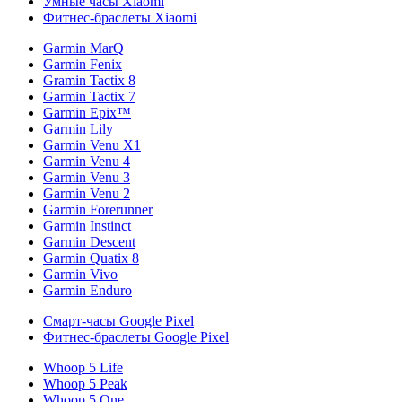
Умные часы Xiaomi
Фитнес-браслеты Xiaomi
Garmin MarQ
Garmin Fenix
Gramin Tactix 8
Garmin Tactix 7
Garmin Epix™
Garmin Lily
Garmin Venu X1
Garmin Venu 4
Garmin Venu 3
Garmin Venu 2
Garmin Forerunner
Garmin Instinct
Garmin Descent
Garmin Quatix 8
Garmin Vivo
Garmin Enduro
Смарт-часы Google Pixel
Фитнес-браслеты Google Pixel
Whoop 5 Life
Whoop 5 Peak
Whoop 5 One