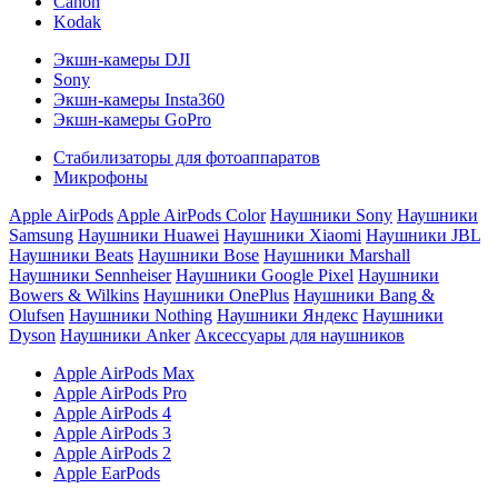
Canon
Kodak
Экшн-камеры DJI
Sony
Экшн-камеры Insta360
Экшн-камеры GoPro
Стабилизаторы для фотоаппаратов
Микрофоны
Apple AirPods
Apple AirPods Color
Наушники Sony
Наушники
Samsung
Наушники Huawei
Наушники Xiaomi
Наушники JBL
Наушники Beats
Наушники Bose
Наушники Marshall
Наушники Sennheiser
Наушники Google Pixel
Наушники
Bowers & Wilkins
Наушники OnePlus
Наушники Bang &
Olufsen
Наушники Nothing
Наушники Яндекс
Наушники
Dyson
Наушники Anker
Аксессуары для наушников
Apple AirPods Max
Apple AirPods Pro
Apple AirPods 4
Apple AirPods 3
Apple AirPods 2
Apple EarPods