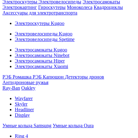
Электроскутеры
Электровелосипеды
Электросамокаты
Электрокартинг
Гироскутеры
Моноколеса
Квадроциклы
Аксессуары для электротранспорта
Электроскутеры Kugoo
Электровелосипеды Kugoo
Электровелосипеды Spetime
Электросамокаты Kugoo
Электросамокаты Ninebot
Электросамокаты Hiper
Электросамокаты Xiaomi
РЭБ Ромашка
РЭБ Капюшон
Детекторы дронов
Антидроновые ружья
Ray-Ban
Oakley
Wayfarer
Skyler
Headliner
Display
Умные кольца Samsung
Умные кольца Oura
Ring 4