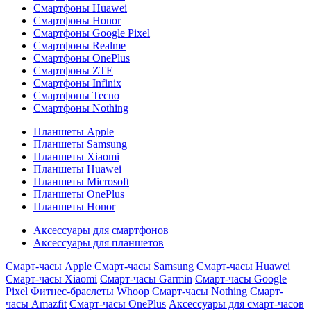
Смартфоны Huawei
Смартфоны Honor
Смартфоны Google Pixel
Смартфоны Realme
Смартфоны OnePlus
Смартфоны ZTE
Смартфоны Infinix
Смартфоны Tecno
Смартфоны Nothing
Планшеты Apple
Планшеты Samsung
Планшеты Xiaomi
Планшеты Huawei
Планшеты Microsoft
Планшеты OnePlus
Планшеты Honor
Аксессуары для смартфонов
Аксессуары для планшетов
Смарт-часы Apple
Смарт-часы Samsung
Смарт-часы Huawei
Смарт-часы Xiaomi
Смарт-часы Garmin
Смарт-часы Google
Pixel
Фитнес-браслеты Whoop
Смарт-часы Nothing
Смарт-
часы Amazfit
Смарт-часы OnePlus
Аксессуары для смарт-часов