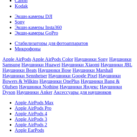
Canon
Kodak
Экшн-камеры DJI
Sony
Экшн-камеры Insta360
Экшн-камеры GoPro
Стабилизаторы для фотоаппаратов
Микрофоны
Apple AirPods
Apple AirPods Color
Наушники Sony
Наушники
Samsung
Наушники Huawei
Наушники Xiaomi
Наушники JBL
Наушники Beats
Наушники Bose
Наушники Marshall
Наушники Sennheiser
Наушники Google Pixel
Наушники
Bowers & Wilkins
Наушники OnePlus
Наушники Bang &
Olufsen
Наушники Nothing
Наушники Яндекс
Наушники
Dyson
Наушники Anker
Аксессуары для наушников
Apple AirPods Max
Apple AirPods Pro
Apple AirPods 4
Apple AirPods 3
Apple AirPods 2
Apple EarPods