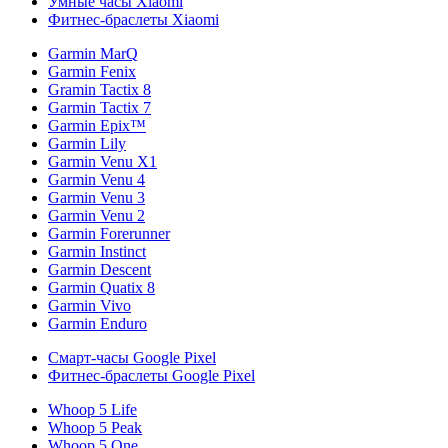
Умные часы Xiaomi
Фитнес-браслеты Xiaomi
Garmin MarQ
Garmin Fenix
Gramin Tactix 8
Garmin Tactix 7
Garmin Epix™
Garmin Lily
Garmin Venu X1
Garmin Venu 4
Garmin Venu 3
Garmin Venu 2
Garmin Forerunner
Garmin Instinct
Garmin Descent
Garmin Quatix 8
Garmin Vivo
Garmin Enduro
Смарт-часы Google Pixel
Фитнес-браслеты Google Pixel
Whoop 5 Life
Whoop 5 Peak
Whoop 5 One