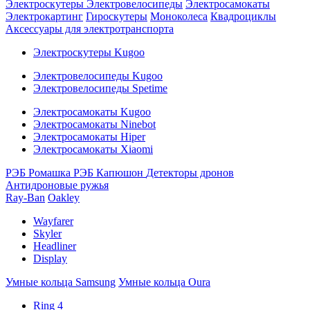
Электроскутеры
Электровелосипеды
Электросамокаты
Электрокартинг
Гироскутеры
Моноколеса
Квадроциклы
Аксессуары для электротранспорта
Электроскутеры Kugoo
Электровелосипеды Kugoo
Электровелосипеды Spetime
Электросамокаты Kugoo
Электросамокаты Ninebot
Электросамокаты Hiper
Электросамокаты Xiaomi
РЭБ Ромашка
РЭБ Капюшон
Детекторы дронов
Антидроновые ружья
Ray-Ban
Oakley
Wayfarer
Skyler
Headliner
Display
Умные кольца Samsung
Умные кольца Oura
Ring 4