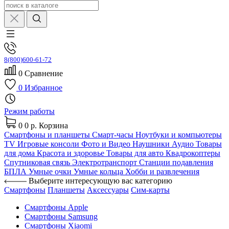
8(800)600-61-72
0
Сравнение
0
Избранное
Режим работы
0
0 р.
Корзина
Смартфоны и планшеты
Смарт-часы
Ноутбуки и компьютеры
TV
Игровые консоли
Фото и Видео
Наушники
Аудио
Товары
для дома
Красота и здоровье
Товары для авто
Квадрокоптеры
Спутниковая связь
Электротранспорт
Станции подавления
БПЛА
Умные очки
Умные кольца
Хобби и развлечения
Выберите интересующую вас категорию
Смартфоны
Планшеты
Аксессуары
Сим-карты
Смартфоны Apple
Смартфоны Samsung
Смартфоны Xiaomi