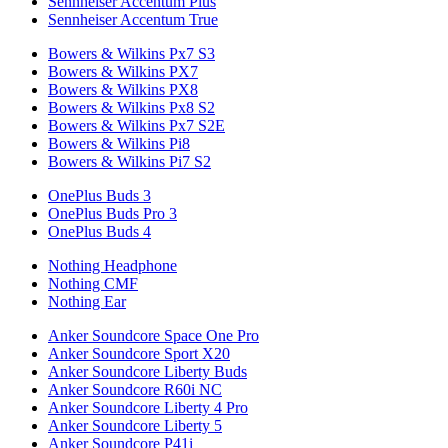
Sennheiser Accentum Plus
Sennheiser Accentum True
Bowers & Wilkins Px7 S3
Bowers & Wilkins PX7
Bowers & Wilkins PX8
Bowers & Wilkins Px8 S2
Bowers & Wilkins Px7 S2E
Bowers & Wilkins Pi8
Bowers & Wilkins Pi7 S2
OnePlus Buds 3
OnePlus Buds Pro 3
OnePlus Buds 4
Nothing Headphone
Nothing CMF
Nothing Ear
Anker Soundcore Space One Pro
Anker Soundcore Sport X20
Anker Soundcore Liberty Buds
Anker Soundcore R60i NC
Anker Soundcore Liberty 4 Pro
Anker Soundcore Liberty 5
Anker Soundcore P41i