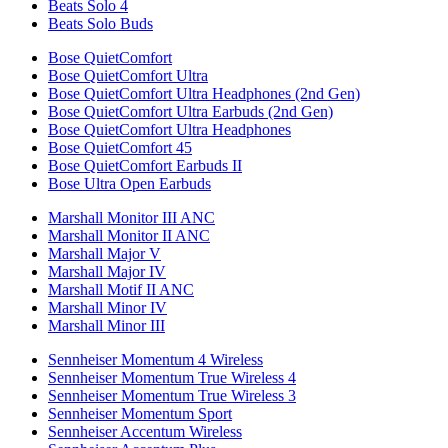
Beats Solo 4
Beats Solo Buds
Bose QuietComfort
Bose QuietComfort Ultra
Bose QuietComfort Ultra Headphones (2nd Gen)
Bose QuietComfort Ultra Earbuds (2nd Gen)
Bose QuietComfort Ultra Headphones
Bose QuietComfort 45
Bose QuietComfort Earbuds II
Bose Ultra Open Earbuds
Marshall Monitor III ANC
Marshall Monitor II ANC
Marshall Major V
Marshall Major IV
Marshall Motif II ANC
Marshall Minor IV
Marshall Minor III
Sennheiser Momentum 4 Wireless
Sennheiser Momentum True Wireless 4
Sennheiser Momentum True Wireless 3
Sennheiser Momentum Sport
Sennheiser Accentum Wireless