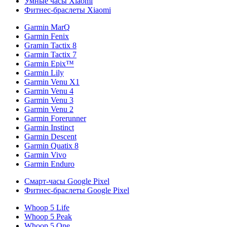
Умные часы Xiaomi
Фитнес-браслеты Xiaomi
Garmin MarQ
Garmin Fenix
Gramin Tactix 8
Garmin Tactix 7
Garmin Epix™
Garmin Lily
Garmin Venu X1
Garmin Venu 4
Garmin Venu 3
Garmin Venu 2
Garmin Forerunner
Garmin Instinct
Garmin Descent
Garmin Quatix 8
Garmin Vivo
Garmin Enduro
Смарт-часы Google Pixel
Фитнес-браслеты Google Pixel
Whoop 5 Life
Whoop 5 Peak
Whoop 5 One