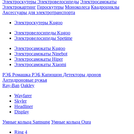
Электроскутеры
Электровелосипеды
Электросамокаты
Электрокартинг
Гироскутеры
Моноколеса
Квадроциклы
Аксессуары для электротранспорта
Электроскутеры Kugoo
Электровелосипеды Kugoo
Электровелосипеды Spetime
Электросамокаты Kugoo
Электросамокаты Ninebot
Электросамокаты Hiper
Электросамокаты Xiaomi
РЭБ Ромашка
РЭБ Капюшон
Детекторы дронов
Антидроновые ружья
Ray-Ban
Oakley
Wayfarer
Skyler
Headliner
Display
Умные кольца Samsung
Умные кольца Oura
Ring 4