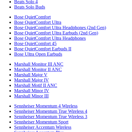
Beats Solo 4
Beats Solo Buds
Bose QuietComfort
Bose QuietComfort Ultra
Bose QuietComfort Ultra Headphones (2nd Gen)
Bose QuietComfort Ultra Earbuds (2nd Gen)
Bose QuietComfort Ultra Headphones
Bose QuietComfort 45
Bose QuietComfort Earbuds II
Bose Ultra Open Earbuds
Marshall Monitor III ANC
Marshall Monitor II ANC
Marshall Major V
Marshall Major IV
Marshall Motif II ANC
Marshall Minor IV
Marshall Minor III
Sennheiser Momentum 4 Wireless
Sennheiser Momentum True Wireless 4
Sennheiser Momentum True Wireless 3
Sennheiser Momentum Sport
Sennheiser Accentum Wireless