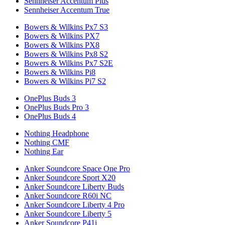
Sennheiser Accentum Plus
Sennheiser Accentum True
Bowers & Wilkins Px7 S3
Bowers & Wilkins PX7
Bowers & Wilkins PX8
Bowers & Wilkins Px8 S2
Bowers & Wilkins Px7 S2E
Bowers & Wilkins Pi8
Bowers & Wilkins Pi7 S2
OnePlus Buds 3
OnePlus Buds Pro 3
OnePlus Buds 4
Nothing Headphone
Nothing CMF
Nothing Ear
Anker Soundcore Space One Pro
Anker Soundcore Sport X20
Anker Soundcore Liberty Buds
Anker Soundcore R60i NC
Anker Soundcore Liberty 4 Pro
Anker Soundcore Liberty 5
Anker Soundcore P41i