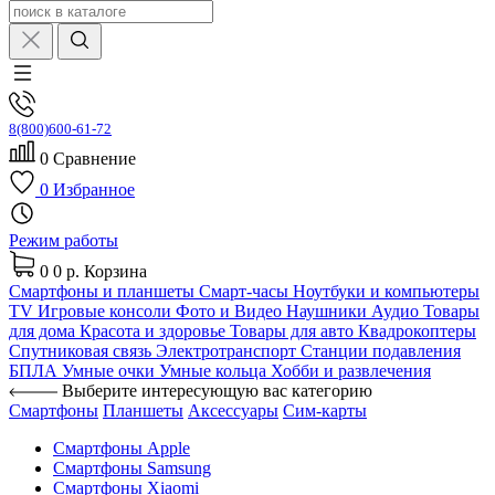
8(800)600-61-72
0
Сравнение
0
Избранное
Режим работы
0
0 р.
Корзина
Смартфоны и планшеты
Смарт-часы
Ноутбуки и компьютеры
TV
Игровые консоли
Фото и Видео
Наушники
Аудио
Товары
для дома
Красота и здоровье
Товары для авто
Квадрокоптеры
Спутниковая связь
Электротранспорт
Станции подавления
БПЛА
Умные очки
Умные кольца
Хобби и развлечения
Выберите интересующую вас категорию
Смартфоны
Планшеты
Аксессуары
Сим-карты
Смартфоны Apple
Смартфоны Samsung
Смартфоны Xiaomi