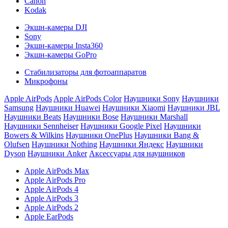
Canon
Kodak
Экшн-камеры DJI
Sony
Экшн-камеры Insta360
Экшн-камеры GoPro
Стабилизаторы для фотоаппаратов
Микрофоны
Apple AirPods
Apple AirPods Color
Наушники Sony
Наушники
Samsung
Наушники Huawei
Наушники Xiaomi
Наушники JBL
Наушники Beats
Наушники Bose
Наушники Marshall
Наушники Sennheiser
Наушники Google Pixel
Наушники
Bowers & Wilkins
Наушники OnePlus
Наушники Bang &
Olufsen
Наушники Nothing
Наушники Яндекс
Наушники
Dyson
Наушники Anker
Аксессуары для наушников
Apple AirPods Max
Apple AirPods Pro
Apple AirPods 4
Apple AirPods 3
Apple AirPods 2
Apple EarPods