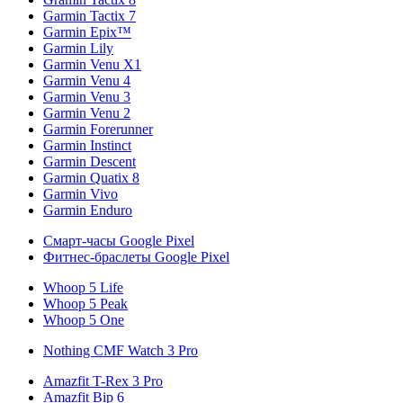
Garmin Tactix 7
Garmin Epix™
Garmin Lily
Garmin Venu X1
Garmin Venu 4
Garmin Venu 3
Garmin Venu 2
Garmin Forerunner
Garmin Instinct
Garmin Descent
Garmin Quatix 8
Garmin Vivo
Garmin Enduro
Смарт-часы Google Pixel
Фитнес-браслеты Google Pixel
Whoop 5 Life
Whoop 5 Peak
Whoop 5 One
Nothing CMF Watch 3 Pro
Amazfit T-Rex 3 Pro
Amazfit Bip 6