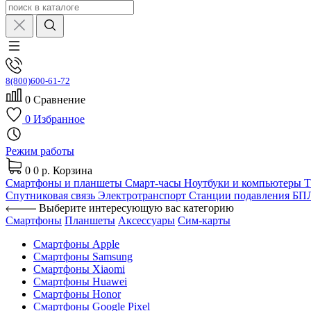
8(800)600-61-72
0
Сравнение
0
Избранное
Режим работы
0
0 р.
Корзина
Смартфоны и планшеты
Смарт-часы
Ноутбуки и компьютеры
Спутниковая связь
Электротранспорт
Станции подавления Б
Выберите интересующую вас категорию
Смартфоны
Планшеты
Аксессуары
Сим-карты
Смартфоны Apple
Смартфоны Samsung
Смартфоны Xiaomi
Смартфоны Huawei
Смартфоны Honor
Смартфоны Google Pixel