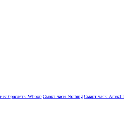
нес-браслеты Whoop
Смарт-часы Nothing
Смарт-часы Amazfit